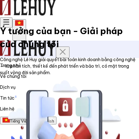
Ý tưởng của bạn - Giải pháp
VI
của chúng tôi
Công nghệ Lê Huy giải quyết bài toán kinh doanh bằng công nghệ
Trang chủ
— từ phân tích, thiết kế đến phát triển và bảo trì, có mặt trong
suốt vòng đời sản phẩm.
Về chúng tôi
Dịch vụ
Tin tức
Liên hệ
Tiếng Việt
English