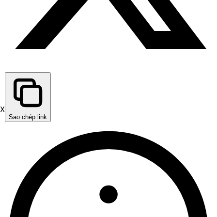
X
Sao chép link