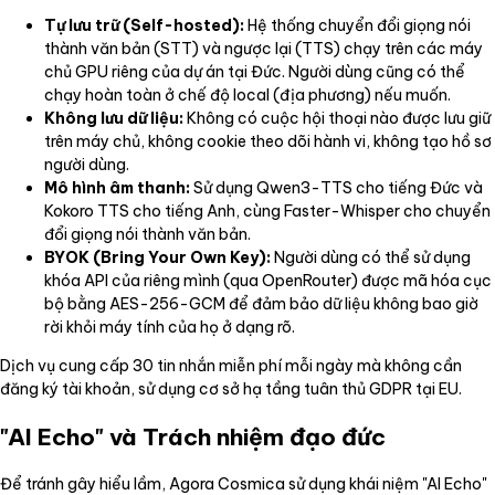
Tự lưu trữ (Self-hosted):
Hệ thống chuyển đổi giọng nói
thành văn bản (STT) và ngược lại (TTS) chạy trên các máy
chủ GPU riêng của dự án tại Đức. Người dùng cũng có thể
chạy hoàn toàn ở chế độ local (địa phương) nếu muốn.
Không lưu dữ liệu:
Không có cuộc hội thoại nào được lưu giữ
trên máy chủ, không cookie theo dõi hành vi, không tạo hồ sơ
người dùng.
Mô hình âm thanh:
Sử dụng Qwen3-TTS cho tiếng Đức và
Kokoro TTS cho tiếng Anh, cùng Faster-Whisper cho chuyển
đổi giọng nói thành văn bản.
BYOK (Bring Your Own Key):
Người dùng có thể sử dụng
khóa API của riêng mình (qua OpenRouter) được mã hóa cục
bộ bằng AES-256-GCM để đảm bảo dữ liệu không bao giờ
rời khỏi máy tính của họ ở dạng rõ.
Dịch vụ cung cấp 30 tin nhắn miễn phí mỗi ngày mà không cần
đăng ký tài khoản, sử dụng cơ sở hạ tầng tuân thủ GDPR tại EU.
"AI Echo" và Trách nhiệm đạo đức
Để tránh gây hiểu lầm, Agora Cosmica sử dụng khái niệm "AI Echo"