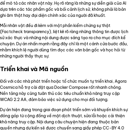
để mô tả các nhân vật này. Họ rõ ràng là những sự diễn giải của AI
dựa trên các tác phẩm gốc và bối cảnh lịch sử, không phải là bản
ghi âm thật hay đại diện chính xác của người đã khuất.
Mỗi nhân vật đều đi kèm với một phần kiểm chứng sự thật
(Factcheck transparency), liệt kê rõ ràng những thông tin được lịch
sử xác thực và những nội dung được sáng tạo ra cho mục đích kể
chuyện. Dự án nhấn mạnh rằng đây chỉ là một cánh cửa bước đầu,
nhằm khích lệ người dùng tìm đọc các văn bản gốc và học hỏi từ
những người thầy thực sự.
Triển khai và Mã nguồn
Đối với các nhà phát triển hoặc tổ chức muốn tự triển khai, Agora
Cosmica hỗ trợ cài đặt qua Docker Compose rất nhanh chóng.
Nền tảng này cũng tuân thủ các tiêu chuẩn khả năng truy cập
WCAG 2.2 AA, đảm bảo việc sử dụng cho mọi đối tượng.
Dự án hiện đang trong giai đoạn phát triển sớm và khuyến khích sự
đóng góp từ cộng đồng về mặt dịch thuật, sửa lỗi hoặc cải thiện
khả năng truy cập. Nội dung câu chuyện hiện đang thuộc bản
quyền nhưng dự kiến sẽ được chuyển sang giấy phép CC-BY 4.0