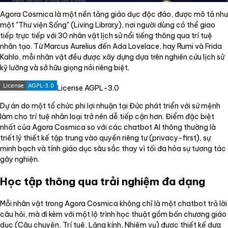
Agora Cosmica là một nền tảng giáo dục độc đáo, được mô tả như
một "Thư viện Sống" (Living Library), nơi người dùng có thể giao
tiếp trực tiếp với 30 nhân vật lịch sử nổi tiếng thông qua trí tuệ
nhân tạo. Từ Marcus Aurelius đến Ada Lovelace, hay Rumi và Frida
Kahlo, mỗi nhân vật đều được xây dựng dựa trên nghiên cứu lịch sử
kỹ lưỡng và sở hữu giọng nói riêng biệt.
License AGPL-3.0
Dự án do một tổ chức phi lợi nhuận tại Đức phát triển với sứ mệnh
làm cho trí tuệ nhân loại trở nên dễ tiếp cận hơn. Điểm đặc biệt
nhất của Agora Cosmica so với các chatbot AI thông thường là
triết lý thiết kế tập trung vào quyền riêng tư (privacy-first), sự
minh bạch và tính giáo dục sâu sắc thay vì tối đa hóa sự tương tác
gây nghiện.
Học tập thông qua trải nghiệm đa dạng
Mỗi nhân vật trong Agora Cosmica không chỉ là một chatbot trả lời
câu hỏi, mà đi kèm với một lộ trình học thuật gồm bốn chương giáo
dục (Câu chuyện, Trí tuệ, Lăng kính, Nhiệm vụ) được thiết kế dựa