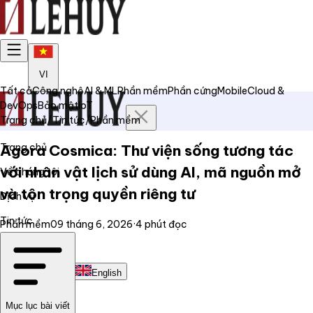
VI
Tất cả
Công nghệ
AI & ML
Phần mềm
Phần cứng
Mobile
Cloud &
DevOps
Bảo mật
IoT
Trang chủ
/
Tin tức
/
Phần mềm
Trang chủ
Agora Cosmica: Thư viện sống tương tác
với nhân vật lịch sử dùng AI, mã nguồn mở
Về chúng tôi
và tôn trọng quyền riêng tư
Dịch vụ
Tin tức
Phần mềm
09 tháng 6, 2026
·
4
phút đọc
Liên hệ
Tiếng Việt
English
Mục lục bài viết