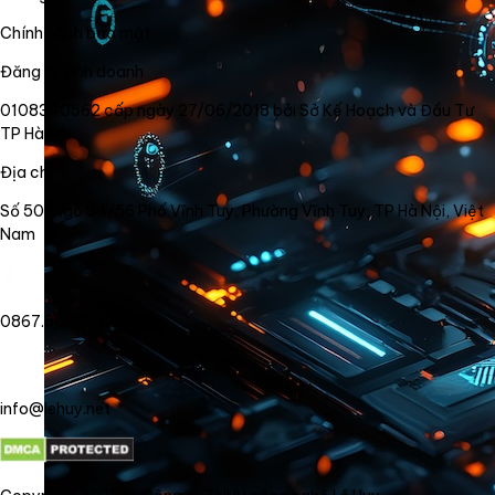
Chính sách bảo mật
Đăng ký kinh doanh
0108340562 cấp ngày 27/06/2018 bởi Sở Kế Hoạch và Đầu Tư
TP Hà Nội
Địa chỉ
Số 50, Ngõ 34/56 Phố Vĩnh Tuy, Phường Vĩnh Tuy, TP Hà Nội, Việt
Nam
0867.800.878
info@lehuy.net