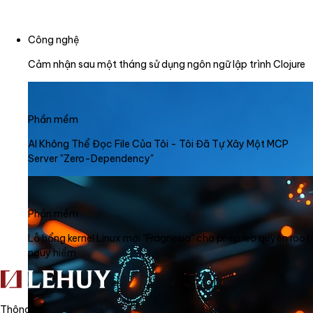
Công nghệ
Cảm nhận sau một tháng sử dụng ngôn ngữ lập trình Clojure
Phần mềm
AI Không Thể Đọc File Của Tôi - Tôi Đã Tự Xây Một MCP
Server "Zero-Dependency"
Phần mềm
Lỗ hổng kernel Linux mới "Fragnesia" cho phép leo quyền root
nguy hiểm
Thông tin