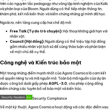
trên các nguyên tắc pedagogy như vòng lặp kinh nghiệm của Kolb
và phân loại của Bloom. Người dùng có thể tiếp nhận thông tin,
khám phá, kết nối kiến thức và kiểm chứng những gì mình đã học.
Ngoài ra, nền tảng cung cấp hai chế độ mở:
Free Talk (Tự do trò chuyện):
Hội thoại không giới hạn với
nhân vật.
Council (Hội đồng):
Người dùng có thể triệu tập hội đồng
gồm nhiều nhân vật lịch sử để cùng thảo luận và phản biện
về một chủ đề cụ thể.
Công nghệ và Kiến trúc bảo mật
Một trong những điểm mạnh nhất của Agora Cosmica là cam kết
về quyền riêng tư và mã nguồn mở. Toàn bộ mã nguồn của dự án
được công bố dưới giấy phép
AGPL-3.0
, cho phép cộng đồng
kiểm chứng các tuyên bố về bảo mật và kiến trúc.
Security Compliance
Về mặt kỹ thuật, Agora Cosmica hoạt động với các đặc điểm sau: