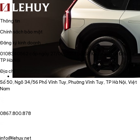
Thông tin
Chính sách bảo mật
Đăng ký kinh doanh
0108340562 cấp ngày 27/06/2018 bởi Sở Kế Hoạch và Đầu Tư
TP Hà Nội
Địa chỉ
Số 50, Ngõ 34/56 Phố Vĩnh Tuy, Phường Vĩnh Tuy, TP Hà Nội, Việt
Nam
0867.800.878
info@lehuy.net