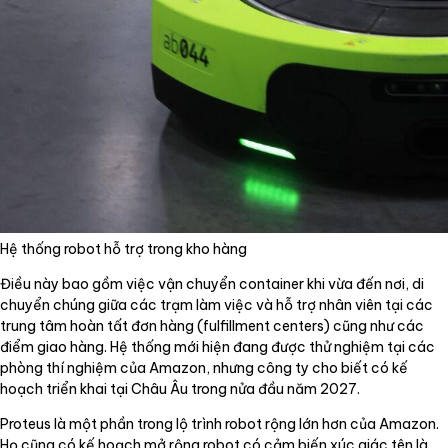
Hệ thống robot hỗ trợ trong kho hàng
Điều này bao gồm việc vận chuyển container khi vừa đến nơi, di
chuyển chúng giữa các trạm làm việc và hỗ trợ nhân viên tại các
trung tâm hoàn tất đơn hàng (fulfillment centers) cũng như các
điểm giao hàng. Hệ thống mới hiện đang được thử nghiệm tại các
phòng thí nghiệm của Amazon, nhưng công ty cho biết có kế
hoạch triển khai tại Châu Âu trong nửa đầu năm 2027.
Proteus là một phần trong lộ trình robot rộng lớn hơn của Amazon.
Họ cũng có kế hoạch mở rộng robot có cảm biến xúc giác tên là