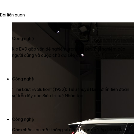
Bài liên quan
Công nghệ
Kia EV9 gặp vấn đề nghiêm trọng về pin: Trải nghiệm của
người dùng và cuộc chờ đợi kéo dài
Công nghệ
"The Last Evolution" (1932): Tiểu thuyết kinh điển tiên đoán
sự trỗi dậy của Siêu trí tuệ Nhân tạo
Công nghệ
Cảm nhận sau một tháng sử dụng ngôn ngữ lập trình Clojure