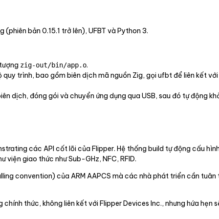
 (phiên bản 0.15.1 trở lên), UFBT và Python 3.
 tượng
.
zig-out/bin/app.o
 quy trình, bao gồm biên dịch mã nguồn Zig, gọi ufbt để liên kết vớ
iên dịch, đóng gói và chuyển ứng dụng qua USB, sau đó tự động khởi
nstrating các API cốt lõi của Flipper. Hệ thống build tự động cấu hì
ư viện giao thức như Sub-GHz, NFC, RFID.
calling convention) của ARM AAPCS mà các nhà phát triển cần tuâ
hính thức, không liên kết với Flipper Devices Inc., nhưng hứa hẹn 