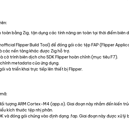
iên:
 toàn bằng Zig, tận dụng các tính năng an toàn tại thời điểm biên 
official Flipper Build Tool) để đóng gói các tệp FAP (Flipper Appli
 các nền tảng khác được Zig hỗ trợ.
 cờ trình biên dịch cho SDK Flipper hoàn chỉnh (mục tiêu F7).
 chỉnh metadata của ứng dụng.
 và triển khai trực tiếp lên thiết bị Flipper.
 mã:
đối tượng ARM Cortex-M4 (app.o). Giai đoạn này nhắm đến kiến tr
iểu kích thước tệp nhị phân.
DK và đóng gói chúng vào định dạng .fap. Giai đoạn này được xử lý b