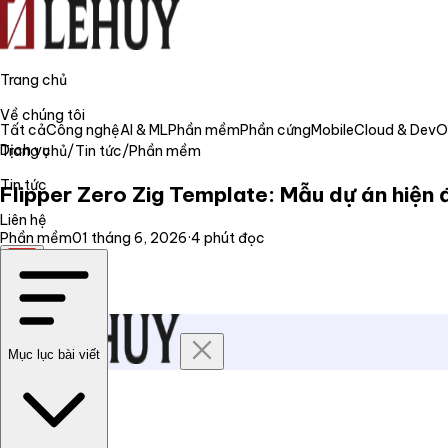
Trang chủ
Về chúng tôi
Tất cả
Công nghệ
AI & ML
Phần mềm
Phần cứng
Mobile
Cloud & Dev
Dịch vụ
Trang chủ
/
Tin tức
/
Phần mềm
Tin tức
Flipper Zero Zig Template: Mẫu dự án hiện 
Liên hệ
Phần mềm
01 tháng 6, 2026
·
4
phút đọc
VI
Mục lục bài viết
Trang chủ
Về chúng tôi