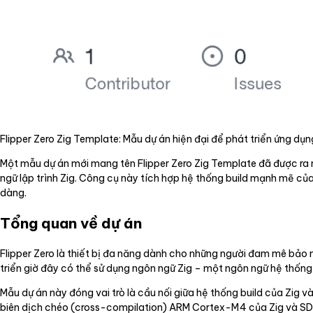
Flipper Zero Zig Template: Mẫu dự án hiện đại để phát triển ứng dụ
Một mẫu dự án mới mang tên Flipper Zero Zig Template đã được ra m
ngữ lập trình Zig. Công cụ này tích hợp hệ thống build mạnh mẽ của
dàng.
Tổng quan về dự án
Flipper Zero là thiết bị đa năng dành cho những người đam mê bảo m
triển giờ đây có thể sử dụng ngôn ngữ Zig – một ngôn ngữ hệ thống 
Mẫu dự án này đóng vai trò là cầu nối giữa hệ thống build của Zig v
biên dịch chéo (cross-compilation) ARM Cortex-M4 của Zig và SDK