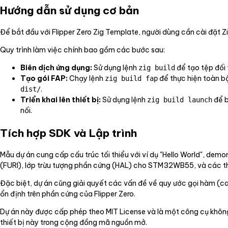
Hướng dẫn sử dụng cơ bản
Để bắt đầu với Flipper Zero Zig Template, người dùng cần cài đặt Zig
Quy trình làm việc chính bao gồm các bước sau:
Biên dịch ứng dụng:
Sử dụng lệnh
để tạo tệp đối
zig build
Tạo gói FAP:
Chạy lệnh
để thực hiện toàn bộ
zig build fap
.
dist/
Triển khai lên thiết bị:
Sử dụng lệnh
để b
zig build launch
nối.
Tích hợp SDK và Lập trình
Mẫu dự án cung cấp cấu trúc tối thiểu với ví dụ "Hello World", demo
(FURI), lớp trừu tượng phần cứng (HAL) cho STM32WB55, và các th
Đặc biệt, dự án cũng giải quyết các vấn đề về quy ước gọi hàm (
ổn định trên phần cứng của Flipper Zero.
Dự án này được cấp phép theo MIT License và là một công cụ không c
thiết bị này trong cộng đồng mã nguồn mở.