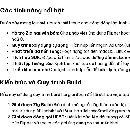
Các tính năng nổi bật
Dự án này mang lại nhiều lợi ích thiết thực cho cộng đồng lập trình v
Hỗ trợ Zig nguyên bản:
Cho phép viết ứng dụng Flipper hoàn
ngữ C.
Quy trình xây dựng tự động:
Tích hợp liền mạch với ufbt (Un
Phát triển đa nền tảng:
Hoạt động tốt trên macOS, Linux và
Tích hợp SDK:
Được cấu hình trước các đường dẫn include và
Thiết lập tương tác:
Kịch bản khởi tạo có hướng dẫn để tùy
Triển khai nhanh:
Các lệnh tích hợp sẵn để biên dịch, đóng gói
Kiến trúc và Quy trình Build
Mẫu này sử dụng quy trình build hai giai đoạn để tối ưu hóa việc tạo
Giai đoạn Zig Build:
Biên dịch mã nguồn Zig thành các tệp 
m4, sử dụng ABI eabihf và tối ưu hóa ReleaseSmall để giảm th
Giai đoạn đóng gói UFBT:
Liên kết các tệp đối tượng với S
của Flipper và tạo ra các gói ứng dụng có thể triển khai.