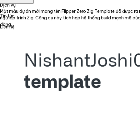
Dịch vụ
Một mẫu dự án mới mang tên Flipper Zero Zig Template đã được ra m
Tin tức
ngữ lập trình Zig. Công cụ này tích hợp hệ thống build mạnh mẽ của
dàng.
Liên hệ
Tiếng Việt
English