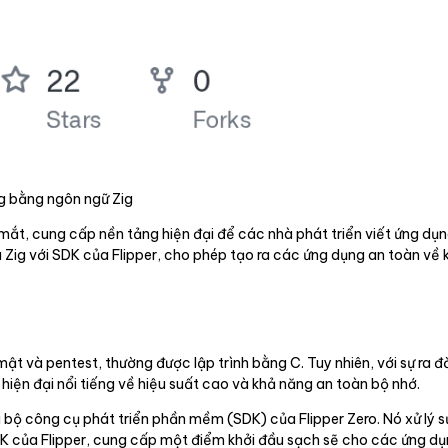
ng bằng ngôn ngữ Zig
ắt, cung cấp nền tảng hiện đại để các nhà phát triển viết ứng dụng
 Zig với SDK của Flipper, cho phép tạo ra các ứng dụng an toàn về 
ật và pentest, thường được lập trình bằng C. Tuy nhiên, với sự ra 
hiện đại nổi tiếng về hiệu suất cao và khả năng an toàn bộ nhớ.
à bộ công cụ phát triển phần mềm (SDK) của Flipper Zero. Nó xử lý s
 của Flipper, cung cấp một điểm khởi đầu sạch sẽ cho các ứng dụn