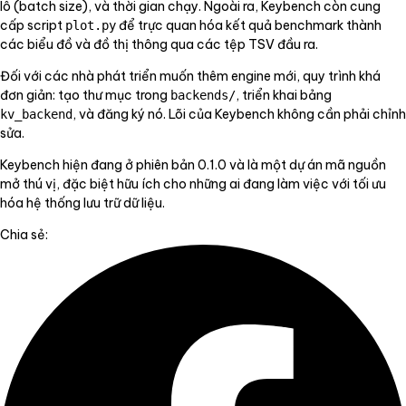
lô (batch size), và thời gian chạy. Ngoài ra, Keybench còn cung
cấp script
để trực quan hóa kết quả benchmark thành
plot.py
các biểu đồ và đồ thị thông qua các tệp TSV đầu ra.
Đối với các nhà phát triển muốn thêm engine mới, quy trình khá
đơn giản: tạo thư mục trong
, triển khai bảng
backends/
, và đăng ký nó. Lõi của Keybench không cần phải chỉnh
kv_backend
sửa.
Keybench hiện đang ở phiên bản 0.1.0 và là một dự án mã nguồn
mở thú vị, đặc biệt hữu ích cho những ai đang làm việc với tối ưu
hóa hệ thống lưu trữ dữ liệu.
Chia sẻ: