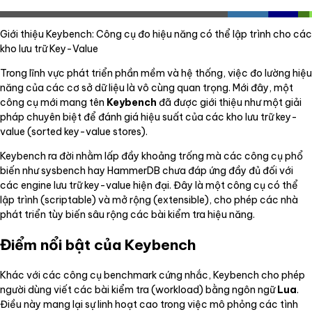
Giới thiệu Keybench: Công cụ đo hiệu năng có thể lập trình cho các
kho lưu trữ Key-Value
Trong lĩnh vực phát triển phần mềm và hệ thống, việc đo lường hiệu
năng của các cơ sở dữ liệu là vô cùng quan trọng. Mới đây, một
công cụ mới mang tên
Keybench
đã được giới thiệu như một giải
pháp chuyên biệt để đánh giá hiệu suất của các kho lưu trữ key-
value (sorted key-value stores).
Keybench ra đời nhằm lấp đầy khoảng trống mà các công cụ phổ
biến như sysbench hay HammerDB chưa đáp ứng đầy đủ đối với
các engine lưu trữ key-value hiện đại. Đây là một công cụ có thể
lập trình (scriptable) và mở rộng (extensible), cho phép các nhà
phát triển tùy biến sâu rộng các bài kiểm tra hiệu năng.
Điểm nổi bật của Keybench
Khác với các công cụ benchmark cứng nhắc, Keybench cho phép
người dùng viết các bài kiểm tra (workload) bằng ngôn ngữ
Lua
.
Điều này mang lại sự linh hoạt cao trong việc mô phỏng các tình