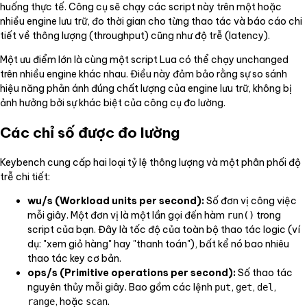
huống thực tế. Công cụ sẽ chạy các script này trên một hoặc
nhiều engine lưu trữ, đo thời gian cho từng thao tác và báo cáo chi
tiết về thông lượng (throughput) cũng như độ trễ (latency).
Một ưu điểm lớn là cùng một script Lua có thể chạy unchanged
trên nhiều engine khác nhau. Điều này đảm bảo rằng sự so sánh
hiệu năng phản ánh đúng chất lượng của engine lưu trữ, không bị
ảnh hưởng bởi sự khác biệt của công cụ đo lường.
Các chỉ số được đo lường
Keybench cung cấp hai loại tỷ lệ thông lượng và một phân phối độ
trễ chi tiết:
wu/s (Workload units per second):
Số đơn vị công việc
mỗi giây. Một đơn vị là một lần gọi đến hàm
trong
run()
script của bạn. Đây là tốc độ của toàn bộ thao tác logic (ví
dụ: "xem giỏ hàng" hay "thanh toán"), bất kể nó bao nhiêu
thao tác key cơ bản.
ops/s (Primitive operations per second):
Số thao tác
nguyên thủy mỗi giây. Bao gồm các lệnh
,
,
,
put
get
del
, hoặc
.
range
scan