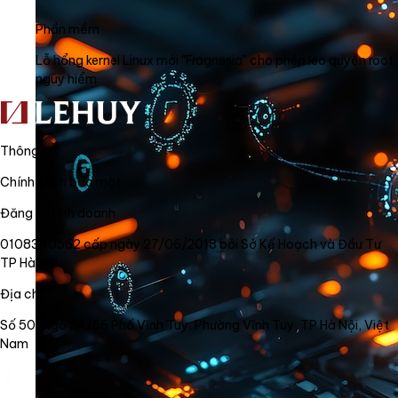
Phần mềm
Lỗ hổng kernel Linux mới "Fragnesia" cho phép leo quyền root
nguy hiểm
Thông tin
Chính sách bảo mật
Đăng ký kinh doanh
0108340562 cấp ngày 27/06/2018 bởi Sở Kế Hoạch và Đầu Tư
TP Hà Nội
Địa chỉ
Số 50, Ngõ 34/56 Phố Vĩnh Tuy, Phường Vĩnh Tuy, TP Hà Nội, Việt
Nam