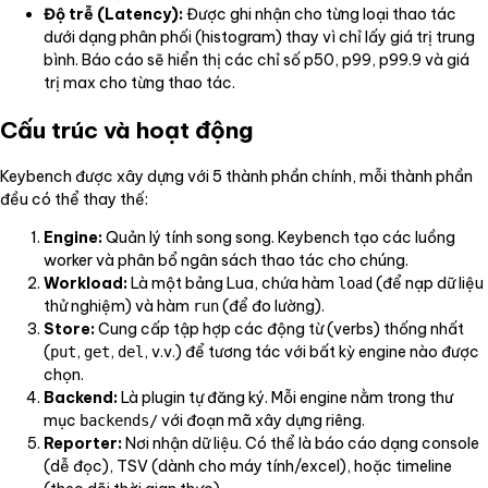
Độ trễ (Latency):
Được ghi nhận cho từng loại thao tác
dưới dạng phân phối (histogram) thay vì chỉ lấy giá trị trung
bình. Báo cáo sẽ hiển thị các chỉ số p50, p99, p99.9 và giá
trị max cho từng thao tác.
Cấu trúc và hoạt động
Keybench được xây dựng với 5 thành phần chính, mỗi thành phần
đều có thể thay thế:
Engine:
Quản lý tính song song. Keybench tạo các luồng
worker và phân bổ ngân sách thao tác cho chúng.
Workload:
Là một bảng Lua, chứa hàm
(để nạp dữ liệu
load
thử nghiệm) và hàm
(để đo lường).
run
Store:
Cung cấp tập hợp các động từ (verbs) thống nhất
(
,
,
, v.v.) để tương tác với bất kỳ engine nào được
put
get
del
chọn.
Backend:
Là plugin tự đăng ký. Mỗi engine nằm trong thư
mục
với đoạn mã xây dựng riêng.
backends/
Reporter:
Nơi nhận dữ liệu. Có thể là báo cáo dạng console
(dễ đọc), TSV (dành cho máy tính/excel), hoặc timeline