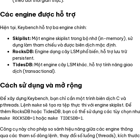
(theo dõi thời gian thực).
Các engine được hỗ trợ
Hiện tại, Keybench hỗ trợ ba engine chính:
Skiplist:
Một engine skiplist trong bộ nhớ (in-memory), sử
dụng làm tham chiếu và được biên dịch mặc định.
RocksDB:
Engine dạng cây LSM phổ biến, hỗ trợ lưu trữ
persistent.
TidesDB:
Một engine cây LSM khác, hỗ trợ tính năng giao
dịch (transactional).
Cách sử dụng và mở rộng
Để xây dựng Keybench, bạn chỉ cần một trình biên dịch C và
pthreads. Lệnh
sẽ tạo ra tệp thực thi với engine skiplist. Để
make
thêm RocksDB hoặc TidesDB, bạn có thể sử dụng các tùy chọn như
hoặc
.
make ROCKSDB=1
make TIDESDB=1
Công cụ này cho phép so sánh hiệu năng giữa các engine thông
qua các tham số dòng lệnh, thay đổi số luồng (threads), kích thước