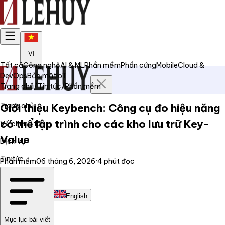
VI
Tất cả
Công nghệ
AI & ML
Phần mềm
Phần cứng
Mobile
Cloud &
DevOps
Bảo mật
IoT
Trang chủ
/
Tin tức
/
Phần mềm
Trang chủ
Giới thiệu Keybench: Công cụ đo hiệu năng
có thể lập trình cho các kho lưu trữ Key-
Về chúng tôi
Value
Dịch vụ
Tin tức
Phần mềm
06 tháng 6, 2026
·
4
phút đọc
Liên hệ
Tiếng Việt
English
Mục lục bài viết