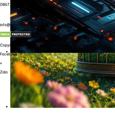
0867.800.878
info@lehuy.net
Copyright 2026 @ Công ty TNHH công nghệ Lê Huy
Facebook
Zalo