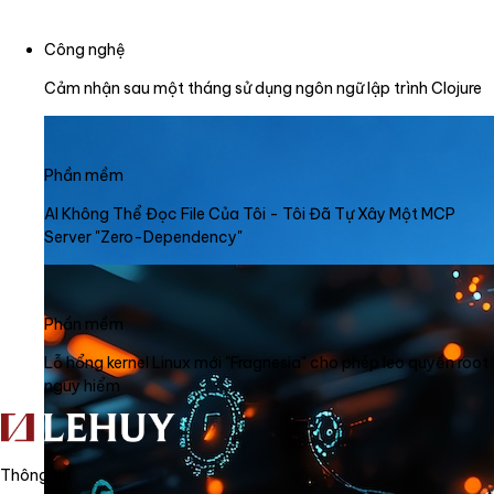
Công nghệ
Cảm nhận sau một tháng sử dụng ngôn ngữ lập trình Clojure
Phần mềm
AI Không Thể Đọc File Của Tôi - Tôi Đã Tự Xây Một MCP
Server "Zero-Dependency"
Phần mềm
Lỗ hổng kernel Linux mới "Fragnesia" cho phép leo quyền root
nguy hiểm
Thông tin