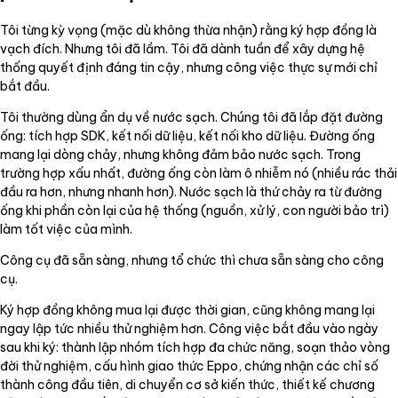
Tôi từng kỳ vọng (mặc dù không thừa nhận) rằng ký hợp đồng là
vạch đích. Nhưng tôi đã lầm. Tôi đã dành tuần để xây dựng hệ
thống quyết định đáng tin cậy, nhưng công việc thực sự mới chỉ
bắt đầu.
Tôi thường dùng ẩn dụ về nước sạch. Chúng tôi đã lắp đặt đường
ống: tích hợp SDK, kết nối dữ liệu, kết nối kho dữ liệu. Đường ống
mang lại dòng chảy, nhưng không đảm bảo nước sạch. Trong
trường hợp xấu nhất, đường ống còn làm ô nhiễm nó (nhiều rác thải
đầu ra hơn, nhưng nhanh hơn). Nước sạch là thứ chảy ra từ đường
ống khi phần còn lại của hệ thống (nguồn, xử lý, con người bảo trì)
làm tốt việc của mình.
Công cụ đã sẵn sàng, nhưng tổ chức thì chưa sẵn sàng cho công
cụ.
Ký hợp đồng không mua lại được thời gian, cũng không mang lại
ngay lập tức nhiều thử nghiệm hơn. Công việc bắt đầu vào ngày
sau khi ký: thành lập nhóm tích hợp đa chức năng, soạn thảo vòng
đời thử nghiệm, cấu hình giao thức Eppo, chứng nhận các chỉ số
thành công đầu tiên, di chuyển cơ sở kiến thức, thiết kế chương