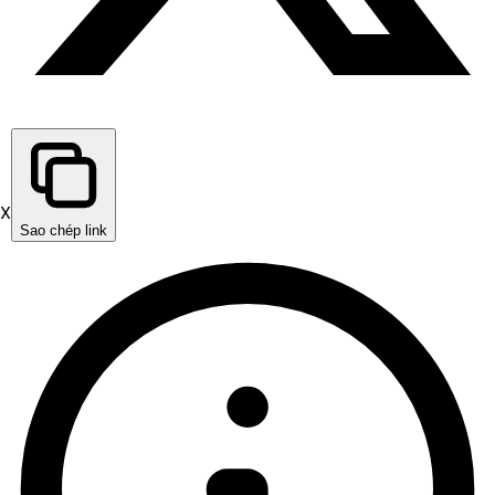
X
Sao chép link