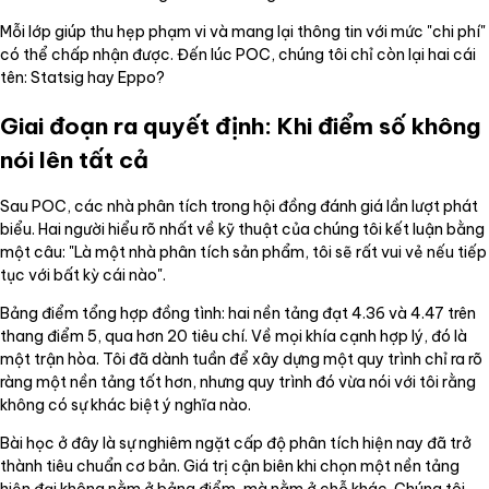
Mỗi lớp giúp thu hẹp phạm vi và mang lại thông tin với mức "chi phí"
có thể chấp nhận được. Đến lúc POC, chúng tôi chỉ còn lại hai cái
tên: Statsig hay Eppo?
Giai đoạn ra quyết định: Khi điểm số không
nói lên tất cả
Sau POC, các nhà phân tích trong hội đồng đánh giá lần lượt phát
biểu. Hai người hiểu rõ nhất về kỹ thuật của chúng tôi kết luận bằng
một câu: "Là một nhà phân tích sản phẩm, tôi sẽ rất vui vẻ nếu tiếp
tục với bất kỳ cái nào".
Bảng điểm tổng hợp đồng tình: hai nền tảng đạt 4.36 và 4.47 trên
thang điểm 5, qua hơn 20 tiêu chí. Về mọi khía cạnh hợp lý, đó là
một trận hòa. Tôi đã dành tuần để xây dựng một quy trình chỉ ra rõ
ràng một nền tảng tốt hơn, nhưng quy trình đó vừa nói với tôi rằng
không có sự khác biệt ý nghĩa nào.
Bài học ở đây là sự nghiêm ngặt cấp độ phân tích hiện nay đã trở
thành tiêu chuẩn cơ bản. Giá trị cận biên khi chọn một nền tảng