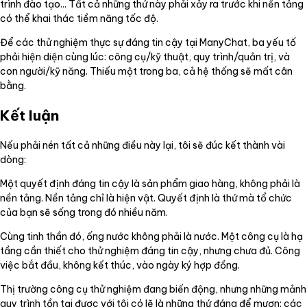
trình đào tạo... Tất cả những thứ này phải xảy ra trước khi nền tảng
có thể khai thác tiềm năng tốc độ.
Để các thử nghiệm thực sự đáng tin cậy tại ManyChat, ba yếu tố
phải hiện diện cùng lúc: công cụ/kỹ thuật, quy trình/quản trị, và
con người/kỹ năng. Thiếu một trong ba, cả hệ thống sẽ mất cân
bằng.
Kết luận
Nếu phải nén tất cả những điều này lại, tôi sẽ đúc kết thành vài
dòng:
Một quyết định đáng tin cậy là sản phẩm giao hàng, không phải là
nền tảng. Nền tảng chỉ là hiện vật. Quyết định là thứ mà tổ chức
của bạn sẽ sống trong đó nhiều năm.
Cùng tinh thần đó, ống nước không phải là nước. Một công cụ là hạ
tầng cần thiết cho thử nghiệm đáng tin cậy, nhưng chưa đủ. Công
việc bắt đầu, không kết thúc, vào ngày ký hợp đồng.
Thị trường công cụ thử nghiệm đang biến động, nhưng những mảnh
quy trình tồn tại được với tôi có lẽ là những thứ đáng để mượn: các