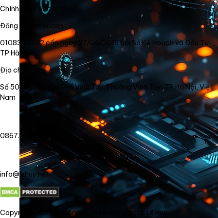
Chính sách bảo mật
Đăng ký kinh doanh
0108340562 cấp ngày 27/06/2018 bởi Sở Kế Hoạch và Đầu Tư
TP Hà Nội
Địa chỉ
Số 50, Ngõ 34/56 Phố Vĩnh Tuy, Phường Vĩnh Tuy, TP Hà Nội, Việt
Nam
0867.800.878
info@lehuy.net
Copyright 2026 @ Công ty TNHH công nghệ Lê Huy