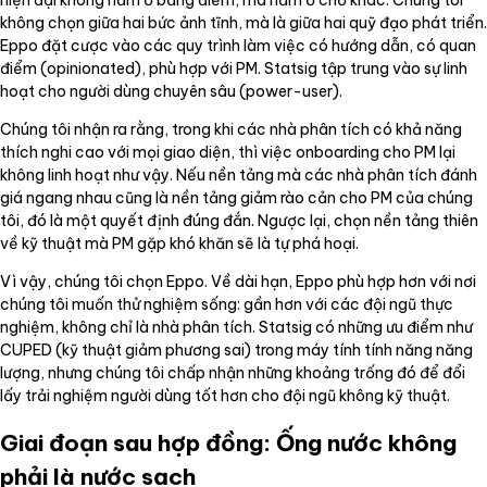
hiện đại không nằm ở bảng điểm, mà nằm ở chỗ khác. Chúng tôi
không chọn giữa hai bức ảnh tĩnh, mà là giữa hai quỹ đạo phát triển.
Eppo đặt cược vào các quy trình làm việc có hướng dẫn, có quan
điểm (opinionated), phù hợp với PM. Statsig tập trung vào sự linh
hoạt cho người dùng chuyên sâu (power-user).
Chúng tôi nhận ra rằng, trong khi các nhà phân tích có khả năng
thích nghi cao với mọi giao diện, thì việc onboarding cho PM lại
không linh hoạt như vậy. Nếu nền tảng mà các nhà phân tích đánh
giá ngang nhau cũng là nền tảng giảm rào cản cho PM của chúng
tôi, đó là một quyết định đúng đắn. Ngược lại, chọn nền tảng thiên
về kỹ thuật mà PM gặp khó khăn sẽ là tự phá hoại.
Vì vậy, chúng tôi chọn Eppo. Về dài hạn, Eppo phù hợp hơn với nơi
chúng tôi muốn thử nghiệm sống: gần hơn với các đội ngũ thực
nghiệm, không chỉ là nhà phân tích. Statsig có những ưu điểm như
CUPED (kỹ thuật giảm phương sai) trong máy tính tính năng năng
lượng, nhưng chúng tôi chấp nhận những khoảng trống đó để đổi
lấy trải nghiệm người dùng tốt hơn cho đội ngũ không kỹ thuật.
Giai đoạn sau hợp đồng: Ống nước không
phải là nước sạch