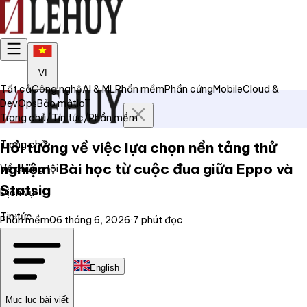
VI
Tất cả
Công nghệ
AI & ML
Phần mềm
Phần cứng
Mobile
Cloud &
DevOps
Bảo mật
IoT
Trang chủ
/
Tin tức
/
Phần mềm
Trang chủ
Hồi tưởng về việc lựa chọn nền tảng thử
nghiệm: Bài học từ cuộc đua giữa Eppo và
Về chúng tôi
Statsig
Dịch vụ
Tin tức
Phần mềm
06 tháng 6, 2026
·
7
phút đọc
Liên hệ
Tiếng Việt
English
Mục lục bài viết