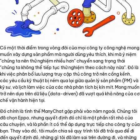
Có một thời điểm trong vòng đời của mọi công ty công nghệ mong
muốn xây dựng sản phẩm mà người dùng yêu thích, khi mà ý niệm
"chúng ta nên thử nghiệm nhiều hơn" chuyển sang trạng thái
"chúng ta không thể tiếp tục thử nghiệm theo cách này nữa". Đó là
khi việc phân bổ lưu lượng truy cập thủ công trở nên cồng kềnh,
các yêu cầu kỹ thuật bị ném qua lại giữa quản lý sản phẩm (PM) và
kỹ sư, và lịch làm việc của các nhà phân tích bị kín mít. Mong muốn
trở nên dựa trên dữ liệu (data-driven) đã vượt quá khả năng của cơ
chế vận hành hiện tại.
Đó chính là tình thế ManyChat gặp phải vào năm ngoái. Chúng tôi
đã chọn Eppo, nhưng quyết định đó chỉ là một phần rất nhỏ của
câu chuyện, và là phần ít có thể áp dụng trực tiếp cho công ty của
bạn. Thay vào đó, tôi muốn chia sẻ quy trình tôi đã trải qua để đi
đến quyết định đó, những gì tôi đã làm sai trên đường đi, và những