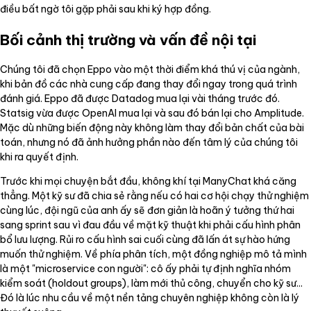
điều bất ngờ tôi gặp phải sau khi ký hợp đồng.
Bối cảnh thị trường và vấn đề nội tại
Chúng tôi đã chọn Eppo vào một thời điểm khá thú vị của ngành,
khi bản đồ các nhà cung cấp đang thay đổi ngay trong quá trình
đánh giá. Eppo đã được Datadog mua lại vài tháng trước đó.
Statsig vừa được OpenAI mua lại và sau đó bán lại cho Amplitude.
Mặc dù những biến động này không làm thay đổi bản chất của bài
toán, nhưng nó đã ảnh hưởng phần nào đến tâm lý của chúng tôi
khi ra quyết định.
Trước khi mọi chuyện bắt đầu, không khí tại ManyChat khá căng
thẳng. Một kỹ sư đã chia sẻ rằng nếu có hai cơ hội chạy thử nghiệm
cùng lúc, đội ngũ của anh ấy sẽ đơn giản là hoãn ý tưởng thứ hai
sang sprint sau vì đau đầu về mặt kỹ thuật khi phải cấu hình phân
bổ lưu lượng. Rủi ro cấu hình sai cuối cùng đã lấn át sự hào hứng
muốn thử nghiệm. Về phía phân tích, một đồng nghiệp mô tả mình
là một "microservice con người": cô ấy phải tự định nghĩa nhóm
kiểm soát (holdout groups), làm mới thủ công, chuyển cho kỹ sư...
Đó là lúc nhu cầu về một nền tảng chuyên nghiệp không còn là lý