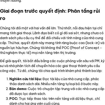
thuyết suông.
Giai đoạn trước quyết định: Phân tầng rủi
ro
Chúng tôi đối mặt với hai vấn đề lớn. Thứ nhất, nỗi đau hiện tại chỉ
mang tính giai thoại. Lãnh đạo biết có gì đó sai sót, nhưng chưa có
danh sách yêu cầu cụ thể để đối chiếu với tính năng của nhà cung
cấp. Thứ hai, quyết định này mang tính ràng buộc cao (lock-in) và
nguồn lực hữu hạn. Chúng tôi không thể POC (Proof of Concept -
thử nghiệm thực tế) mọi nền tảng trên thị trường.
Để giải quyết, tôi bắt đầu bằng các cuộc phỏng vấn sâu với PM, kỹ
sư và nhà phân tích để chuyển hóa các giai thoại thành yêu cầu
công việc. Từ đó, chúng tôi chia quá trình khám phá thành ba lớp:
Nghiên cứu tài liệu:
Đọc tài liệu của nhà cung cấp, phác
thảo danh sách dài. Nhiều nền tảng tự loại bỏ ở bước này.
Bản demo:
Cuộc trò chuyện tập trung với các nhà cung cấp
đã được lọc danh sách.
POC:
Trực tiếp thao tác trên nền tảng với dữ liệu thực, chỉ
dành cho hai ứng viên cuối cùng.