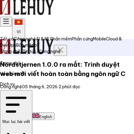
VI
Tất cả
Công nghệ
AI & ML
Phần mềm
Phần cứng
Mobile
Cloud &
DevOps
Bảo mật
IoT
Trang chủ
/
Tin tức
/
Công nghệ
Trang chủ
Nordstjernen 1.0.0 ra mắt: Trình duyệt
web mới viết hoàn toàn bằng ngôn ngữ C
Về chúng tôi
Dịch vụ
Công nghệ
05 tháng 6, 2026
·
2
phút đọc
Tin tức
Liên hệ
Tiếng Việt
English
Mục lục bài viết