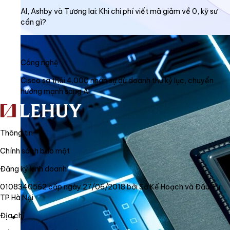
AI, Ashby và Tương lai: Khi chi phí viết mã giảm về 0, kỹ sư
cần gì?
Công nghệ
Cisco sa thải 4.000 nhân sự dù doanh thu kỷ lục, chuyển
hướng mạnh sang AI
Thông tin
Chính sách bảo mật
Đăng ký kinh doanh
0108340562 cấp ngày 27/06/2018 bởi Sở Kế Hoạch và Đầu Tư
TP Hà Nội
Địa chỉ