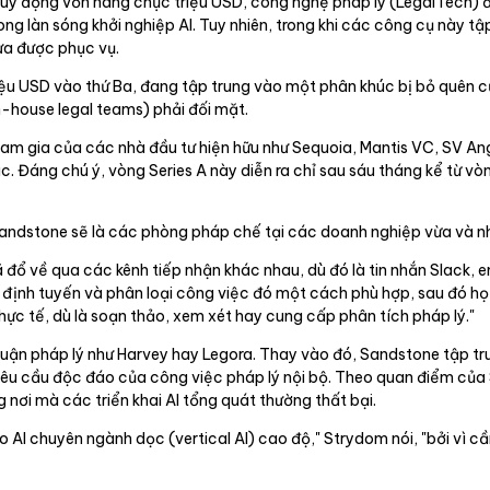
 huy động vốn hàng chục triệu USD, công nghệ pháp lý (LegalTech) 
ong làn sóng khởi nghiệp AI. Tuy nhiên, trong khi các công cụ này tậ
hưa được phục vụ.
riệu USD vào thứ Ba, đang tập trung vào một phân khúc bị bỏ quên 
-house legal teams) phải đối mặt.
ham gia của các nhà đầu tư hiện hữu như Sequoia, Mantis VC, SV Ang
. Đáng chú ý, vòng Series A này diễn ra chỉ sau sáu tháng kể từ vòn
andstone sẽ là các phòng pháp chế tại các doanh nghiệp vừa và n
 đổ về qua các kênh tiếp nhận khác nhau, dù đó là tin nhắn Slack, e
ọ định tuyến và phân loại công việc đó một cách phù hợp, sau đó họ
hực tế, dù là soạn thảo, xem xét hay cung cấp phân tích pháp lý."
 luận pháp lý như Harvey hay Legora. Thay vào đó, Sandstone tập tr
 yêu cầu độc đáo của công việc pháp lý nội bộ. Theo quan điểm của
nơi mà các triển khai AI tổng quát thường thất bại.
 AI chuyên ngành dọc (vertical AI) cao độ," Strydom nói, "bởi vì cần 