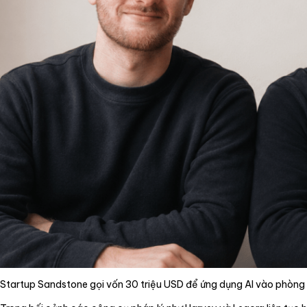
Dịch vụ
Tin tức
Liên hệ
Tiếng Việt
English
Startup Sandstone gọi vốn 30 triệu USD để ứng dụng AI vào phòn