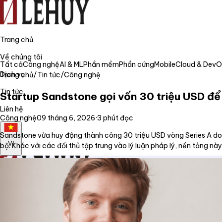
Trang chủ
Về chúng tôi
Tất cả
Công nghệ
AI & ML
Phần mềm
Phần cứng
Mobile
Cloud & Dev
Dịch vụ
Trang chủ
/
Tin tức
/
Công nghệ
Tin tức
Startup Sandstone gọi vốn 30 triệu USD để
Liên hệ
Công nghệ
09 tháng 6, 2026
·
3
phút đọc
Sandstone vừa huy động thành công 30 triệu USD vòng Series A do L
VI
bộ. Khác với các đối thủ tập trung vào lý luận pháp lý, nền tảng nà
Trang chủ
Về chúng tôi