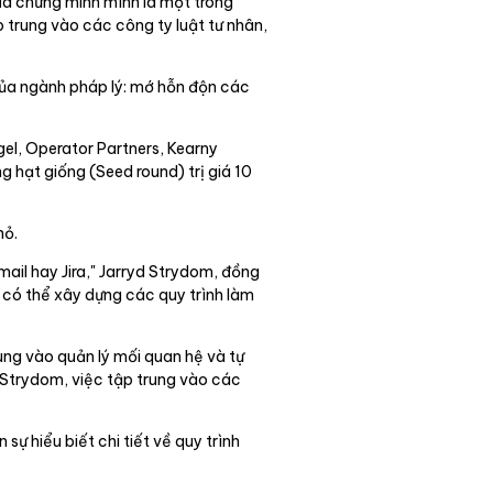
đã chứng minh mình là một trong
p trung vào các công ty luật tư nhân,
của ngành pháp lý: mớ hỗn độn các
el, Operator Partners, Kearny
g hạt giống (Seed round) trị giá 10
hỏ.
mail hay Jira," Jarryd Strydom, đồng
 có thể xây dựng các quy trình làm
ung vào quản lý mối quan hệ và tự
 Strydom, việc tập trung vào các
sự hiểu biết chi tiết về quy trình