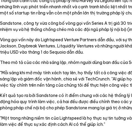
Trong bối cảnh các công cụ pháp lý như Harvey và Legora liên tục
những lĩnh vực phát triển nhanh nhất và cạnh tranh khốc liệt nhất tr
một số startup tin rằng vẫn còn một phần lớn thị trường pháp lý c
Sandstone, công ty vừa công bố vòng gọi vốn Series A trị giá 30 t
nhiệm vụ và hệ thống chồng chéo mà các đội ngũ pháp lý nội bộ (in
Vòng gọi vốn này do Lightspeed Venture Partners dẫn đầu, với sự t
Jackson, Daybreak Ventures, Litquidity Ventures và những người khác
triệu USD vào tháng 1 do Sequoia dẫn đầu.
Theo mô tả của các nhà sáng lập, nhóm người dùng ban đầu của S
"Mỗi sáng khi mở máy tính xách tay lên, họ thấy tất cả công việc đã
sáng lập và giám đốc vận hành, chia sẻ với TechCrunch. "AI giúp h
việc tùy chỉnh trên nền tảng của chúng tôi để thực hiện công việc t
Kết quả tạo ra bởi Sandstone có ít điểm chung với các hệ thống lý
động hóa quy trình làm việc, cả hai đều được điều chỉnh theo các
phòng pháp chế nội bộ cho phép Sandstone mang lại giá trị ở những 
"Một trong những niềm tin của Lightspeed là họ thực sự tin tưởng vào
làm việc để thực sự xác định cách AI có thể giúp ích."