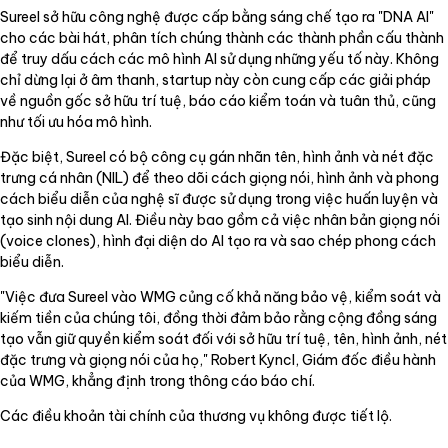
Sureel sở hữu công nghệ được cấp bằng sáng chế tạo ra "DNA AI"
cho các bài hát, phân tích chúng thành các thành phần cấu thành
để truy dấu cách các mô hình AI sử dụng những yếu tố này. Không
chỉ dừng lại ở âm thanh, startup này còn cung cấp các giải pháp
về nguồn gốc sở hữu trí tuệ, báo cáo kiểm toán và tuân thủ, cũng
như tối ưu hóa mô hình.
Đặc biệt, Sureel có bộ công cụ gán nhãn tên, hình ảnh và nét đặc
trưng cá nhân (NIL) để theo dõi cách giọng nói, hình ảnh và phong
cách biểu diễn của nghệ sĩ được sử dụng trong việc huấn luyện và
tạo sinh nội dung AI. Điều này bao gồm cả việc nhân bản giọng nói
(voice clones), hình đại diện do AI tạo ra và sao chép phong cách
biểu diễn.
"Việc đưa Sureel vào WMG củng cố khả năng bảo vệ, kiểm soát và
kiếm tiền của chúng tôi, đồng thời đảm bảo rằng cộng đồng sáng
tạo vẫn giữ quyền kiểm soát đối với sở hữu trí tuệ, tên, hình ảnh, nét
đặc trưng và giọng nói của họ," Robert Kyncl, Giám đốc điều hành
của WMG, khẳng định trong thông cáo báo chí.
Các điều khoản tài chính của thương vụ không được tiết lộ.