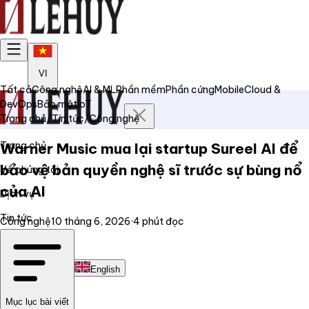
VI
Tất cả
Công nghệ
AI & ML
Phần mềm
Phần cứng
Mobile
Cloud &
DevOps
Bảo mật
IoT
Trang chủ
/
Tin tức
/
Công nghệ
Trang chủ
Warner Music mua lại startup Sureel AI để
bảo vệ bản quyền nghệ sĩ trước sự bùng nổ
Về chúng tôi
của AI
Dịch vụ
Tin tức
Công nghệ
10 tháng 6, 2026
·
4
phút đọc
Liên hệ
Tiếng Việt
English
Mục lục bài viết