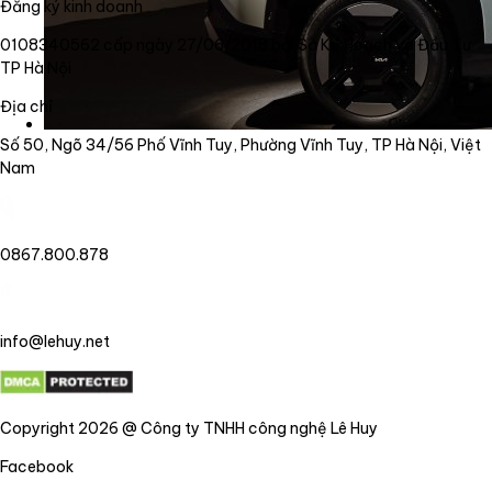
Đăng ký kinh doanh
0108340562 cấp ngày 27/06/2018 bởi Sở Kế Hoạch và Đầu Tư
TP Hà Nội
Địa chỉ
Số 50, Ngõ 34/56 Phố Vĩnh Tuy, Phường Vĩnh Tuy, TP Hà Nội, Việt
Nam
0867.800.878
info@lehuy.net
Copyright 2026 @ Công ty TNHH công nghệ Lê Huy
Facebook