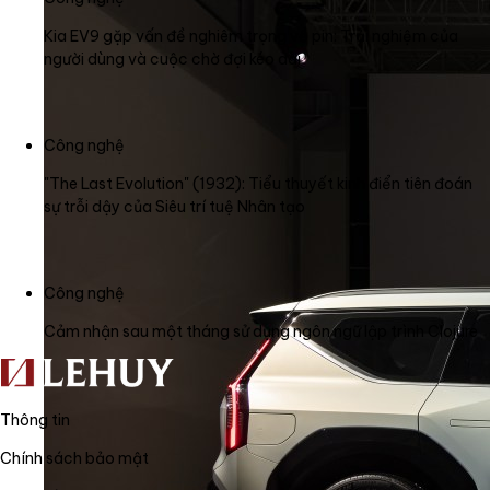
Kia EV9 gặp vấn đề nghiêm trọng về pin: Trải nghiệm của
người dùng và cuộc chờ đợi kéo dài
Công nghệ
"The Last Evolution" (1932): Tiểu thuyết kinh điển tiên đoán
sự trỗi dậy của Siêu trí tuệ Nhân tạo
Công nghệ
Cảm nhận sau một tháng sử dụng ngôn ngữ lập trình Clojure
Thông tin
Chính sách bảo mật