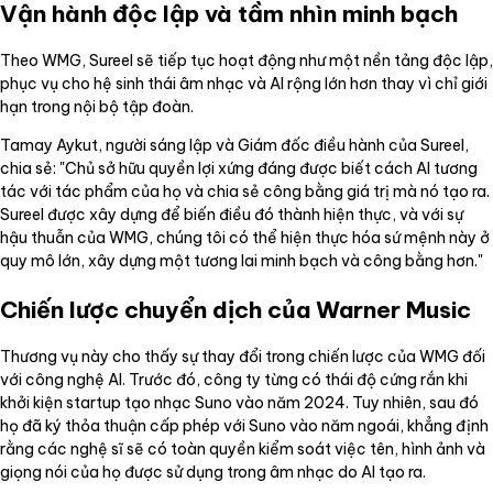
Vận hành độc lập và tầm nhìn minh bạch
Theo WMG, Sureel sẽ tiếp tục hoạt động như một nền tảng độc lập,
phục vụ cho hệ sinh thái âm nhạc và AI rộng lớn hơn thay vì chỉ giới
hạn trong nội bộ tập đoàn.
Tamay Aykut, người sáng lập và Giám đốc điều hành của Sureel,
chia sẻ: "Chủ sở hữu quyền lợi xứng đáng được biết cách AI tương
tác với tác phẩm của họ và chia sẻ công bằng giá trị mà nó tạo ra.
Sureel được xây dựng để biến điều đó thành hiện thực, và với sự
hậu thuẫn của WMG, chúng tôi có thể hiện thực hóa sứ mệnh này ở
quy mô lớn, xây dựng một tương lai minh bạch và công bằng hơn."
Chiến lược chuyển dịch của Warner Music
Thương vụ này cho thấy sự thay đổi trong chiến lược của WMG đối
với công nghệ AI. Trước đó, công ty từng có thái độ cứng rắn khi
khởi kiện startup tạo nhạc Suno vào năm 2024. Tuy nhiên, sau đó
họ đã ký thỏa thuận cấp phép với Suno vào năm ngoái, khẳng định
rằng các nghệ sĩ sẽ có toàn quyền kiểm soát việc tên, hình ảnh và
giọng nói của họ được sử dụng trong âm nhạc do AI tạo ra.