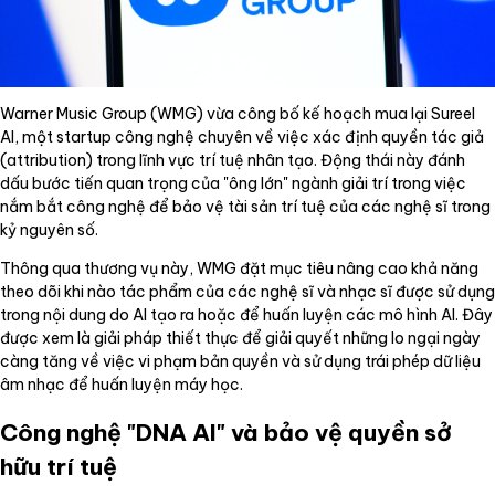
Warner Music Group (WMG) vừa công bố kế hoạch mua lại Sureel
AI, một startup công nghệ chuyên về việc xác định quyền tác giả
(attribution) trong lĩnh vực trí tuệ nhân tạo. Động thái này đánh
dấu bước tiến quan trọng của "ông lớn" ngành giải trí trong việc
nắm bắt công nghệ để bảo vệ tài sản trí tuệ của các nghệ sĩ trong
kỷ nguyên số.
Thông qua thương vụ này, WMG đặt mục tiêu nâng cao khả năng
theo dõi khi nào tác phẩm của các nghệ sĩ và nhạc sĩ được sử dụng
trong nội dung do AI tạo ra hoặc để huấn luyện các mô hình AI. Đây
được xem là giải pháp thiết thực để giải quyết những lo ngại ngày
càng tăng về việc vi phạm bản quyền và sử dụng trái phép dữ liệu
âm nhạc để huấn luyện máy học.
Công nghệ "DNA AI" và bảo vệ quyền sở
hữu trí tuệ