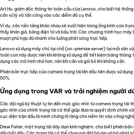
Art Hu, giám đốc thông tin toàn cầu của Lenovo, cho biết hệ thống
cần xử lý và tấn công vào các điểm đó cụ thể.
Ví dụ, các nền tảng khác nhau sẽ xuất hiện trong ống kính của trọng
thấy khán giả, bảng điện tử và bầu trời. Các chương trình học máy
mượt phù hợp đủ nhanh cho luồng phát sóng trực tiếp.
Lenovo sử dụng máy chủ tại chỗ (on-premise server) tại mỗi sân vậ
toán con này được nén khi không sử dụng để tiết kiệm băng thông. 
dụng các mô hình nhỏ hơn, nén khi cần và gói bỏ khi không cần.
Phiên bản trực tiếp của camera trọng tài lần đầu tiên được sử dụng
50%.
Ứng dụng trong VAR và trải nghiệm người d
Các đội ngũ kỹ thuật tự tin đến mức góc nhìn từ camera trọng tài t
góc nhìn của chính trọng tài có thể giúp đưa ra quyết định chính 
cục diện trận đấu là minh chứng rõ ràng cho niềm tin vào công nghệ
Drew Fisher, một trọng tài dày dạn kinh nghiệm, cho biết phiên bả
đấu bắt đầu. Các trọng tài có thể chọn nơi đặt bộ pin và bộ phát só