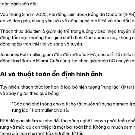
toàn cảnh sân đấu.
Vào tháng 3 năm 2025, Hội đồng Liên đoàn Bóng đá Quốc tế (IFAB) 
có vẻ đơn giản, nhưng yêu cầu về công nghệ mà FIFA và các đối tác 
Thách thức đầu tiên là giảm độ trễ trong luồng video. Việc truyền 
động tốn một khoảng thời gian nhất định. Các camera này không c
động ngập tràn thiết bị và sóng vô tuyến.
Johannes Holzmüller, giám đốc đổi mới của FIFA, cho biết tổ chức 
động Hard Rock ở Miami. Cuối cùng, họ chọn giải pháp 5G chuyên b
AI và thuật toán ổn định hình ảnh
Tuy nhiên, thách thức lớn hơn là loại bỏ hiện tượng "rung lắc" (jit
và xoay người theo quả bóng.
"Các nhà phát sóng cho biết họ rất muốn sử dụng camera trọng
rung lắc," Holzmüller chia sẻ.
FIFA đã giao nhiệm vụ cho đối tác công nghệ Lenovo phát triển p
rung và mức độ can thiệp là một bài toán khó. Không ai muốn xem 
trông giả trân như một trò chơi điện tử tồi.