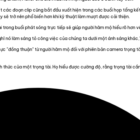
iết các đoạn clip cũng bắt đầu xuất hiện trong các buổi họp tổng kết
y sẽ trở nên phổ biến hơn khi kỹ thuật làm mượt được cải thiện.
i trong buổi phát sóng trực tiếp sẽ giúp người hâm mộ hiểu rõ hơn v
ghĩ nó làm sáng tỏ công việc của chúng ta dưới một ánh sáng khác," 
 cực "đồng thuận" từ người hâm mộ đối với phiên bản camera trọng t
h thức của một trọng tài. Họ hiểu được cường độ, rằng trọng tài cần