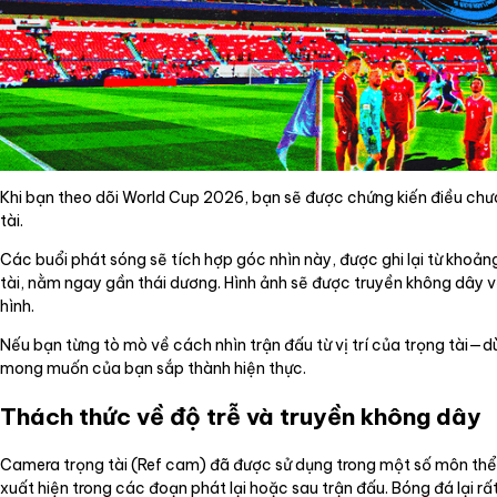
Khi bạn theo dõi World Cup 2026, bạn sẽ được chứng kiến điều chưa
tài.
Các buổi phát sóng sẽ tích hợp góc nhìn này, được ghi lại từ khoả
tài, nằm ngay gần thái dương. Hình ảnh sẽ được truyền không dây v
hình.
Nếu bạn từng tò mò về cách nhìn trận đấu từ vị trí của trọng tài—
mong muốn của bạn sắp thành hiện thực.
Thách thức về độ trễ và truyền không dây
Camera trọng tài (Ref cam) đã được sử dụng trong một số môn thể 
xuất hiện trong các đoạn phát lại hoặc sau trận đấu. Bóng đá lại r