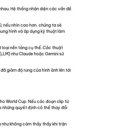
 nhau. Hệ thống nhận diện các vấn đề
ủ; nếu nhìn cao hơn, chúng ta sẽ
hung hình và áp dụng kỹ thuật làm
 loại nền tảng cụ thể. Các thuật
 (LLM) như Claude hoặc Gemini sử
 đã giảm độ rung của hình ảnh lên tới
cho World Cup. Nếu các đoạn clip từ
o những quyết định có thể thay đổi
u như không cảm thấy thấy khi trận