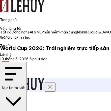
Trang chủ
Về chúng tôi
Tất cả
Công nghệ
AI & ML
Phần mềm
Phần cứng
Mobile
Cloud & Dev
Dịch vụ
Trang chủ
/
Tin tức
Tin tức
World Cup 2026: Trải nghiệm trực tiếp sân 
Liên hệ
10 tháng 6, 2026
·
6
phút đọc
VI
Mục lục bài viết
Trang chủ
Về chúng tôi