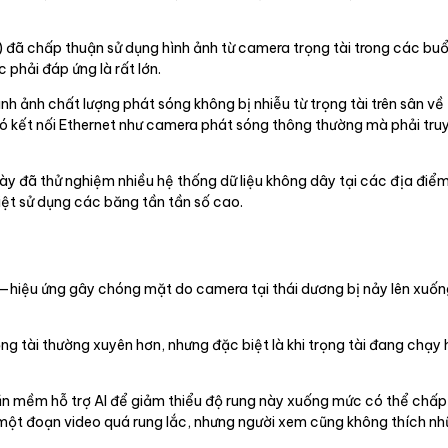
đã chấp thuận sử dụng hình ảnh từ camera trọng tài trong các buổi
phải đáp ứng là rất lớn.
hình ảnh chất lượng phát sóng không bị nhiễu từ trọng tài trên sân 
ó kết nối Ethernet như camera phát sóng thông thường mà phải tru
này đã thử nghiệm nhiều hệ thống dữ liệu không dây tại các địa đi
iệt sử dụng các băng tần tần số cao.
ter)—hiệu ứng gây chóng mặt do camera tại thái dương bị nảy lên xuốn
 tài thường xuyên hơn, nhưng đặc biệt là khi trọng tài đang chạy h
hần mềm hỗ trợ AI để giảm thiểu độ rung này xuống mức có thể chấ
một đoạn video quá rung lắc, nhưng người xem cũng không thích nh