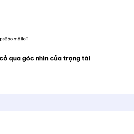
Ops
Bảo mật
IoT
cỏ qua góc nhìn của trọng tài