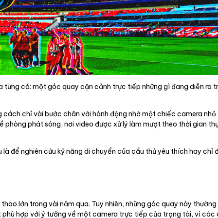
 từng có: một góc quay cận cảnh trực tiếp những gì đang diễn ra tr
ng cách chỉ vài bước chân với hành động nhờ một chiếc camera nhỏ g
ề phòng phát sóng, nơi video được xử lý làm mượt theo thời gian th
dù là để nghiên cứu kỹ năng di chuyển của cầu thủ yêu thích hay ch
thao lớn trong vài năm qua. Tuy nhiên, những góc quay này thường
ất phù hợp với ý tưởng về một camera trực tiếp của trọng tài, vì cá