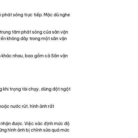
 phát sóng trực tiếp. Mặc dù nghe
về trung tâm phát sóng của sân vận
yền không dây trong một sân vận
ểm khác nhau, bao gồm cả Sân vận
g khi trọng tài chạy, dừng đột ngột
oặc nước rút, hình ảnh rất
p nhận được. Việc xác định mức độ
ững hình ảnh bị chỉnh sửa quá mức