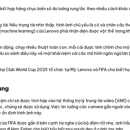
 kết hợp hàng chục biến số đo lường rung lắc theo nhiều cách khác
 tài. Nếu trọng tài nhìn thấp, hình ảnh chủ yếu là cỏ và chân cầu th
 (machine learning) của Lenovo phải nhận diện được vật thể trong k
n động, chạy nhiều thuật toán con, mỗi cái được tinh chỉnh cho một
Hu so sánh điều này về mặt khái niệm với các mô hình ngôn ngữ lớn
 tại Club World Cup 2025 tổ chức tại Mỹ. Lenovo và FIFA cho biết họ
ùng
hậm chí sẽ được tích hợp vào hệ thống trợ lý trọng tài video (VAR) 
xác, chúng sẽ được sử dụng. Việc tin tưởng các camera gắn người và
 ổn định hình ảnh này.
n của FIFA được gắn ở bên cạnh tai nghe của bộ đàm rất nhẹ, anh hầ
ng đi kèm; Fisher cho biết hầu hết mọi người đeo ở cánh tay trên.