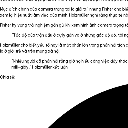
Mục đích chính của camera trọng tài là giải trí, nhưng Fisher cho b
xem lại hiệu suất làm việc của mình. Holzmüller nghĩ rằng thực tế nà
Fisher hy vọng trải nghiệm gần gũi khi xem hình ảnh camera trọng tà
"Tốc độ của trận đấu ở cự ly gần và ở những góc độ đó, tôi n
Holzmüller cho biết yếu tố này là một phần lớn trong phản hồi tích
là ở giới trẻ và trên mạng xã hội.
"Nhiều người đã phản hồi rằng giờ họ hiểu công việc đầy thác
mili-giây," Holzmüller kết luận.
Chia sẻ: