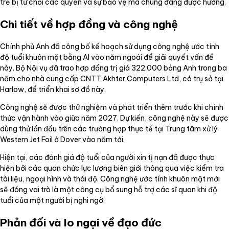
trẻ bị từ chối các quyền và sự bảo vệ mà chúng đáng được hưởng.
Chi tiết về hợp đồng và công nghệ
Chính phủ Anh đã công bố kế hoạch sử dụng công nghệ ước tính
độ tuổi khuôn mặt bằng AI vào năm ngoái để giải quyết vấn đề
này. Bộ Nội vụ đã trao hợp đồng trị giá 322.000 bảng Anh trong ba
năm cho nhà cung cấp CNTT Akhter Computers Ltd, có trụ sở tại
Harlow, để triển khai sơ đồ này.
Công nghệ sẽ được thử nghiệm và phát triển thêm trước khi chính
thức vận hành vào giữa năm 2027. Dự kiến, công nghệ này sẽ được
dùng thử lần đầu trên các trường hợp thực tế tại Trung tâm xử lý
Western Jet Foil ở Dover vào năm tới.
Hiện tại, các đánh giá độ tuổi của người xin tị nạn đã được thực
hiện bởi các quan chức lực lượng biên giới thông qua việc kiểm tra
tài liệu, ngoại hình và thái độ. Công nghệ ước tính khuôn mặt mới
sẽ đóng vai trò là một công cụ bổ sung hỗ trợ các sĩ quan khi độ
tuổi của một người bị nghi ngờ.
Phản đối và lo ngại về đạo đức