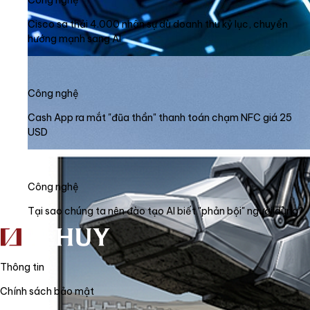
Công nghệ
Cisco sa thải 4.000 nhân sự dù doanh thu kỷ lục, chuyển
hướng mạnh sang AI
Công nghệ
Cash App ra mắt "đũa thần" thanh toán chạm NFC giá 25
USD
Công nghệ
Tại sao chúng ta nên đào tạo AI biết "phản bội" người dùng?
Thông tin
Chính sách bảo mật