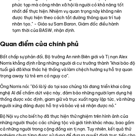
phức tạp mà công nhân xã hội là người có khả năng tốt
nhất để thực hiện. Nhiệm vụ quan trọng này không nên
được thực hiện theo cách tắt đường thông qua trí tuệ
nhân tạo," - Giáo sư Sam Baron, Giám đốc điều hành
tạm thời của BASW, nhận định.
Quan điểm của chính phủ
Bất chấp sự phản đối, Bộ trưởng An ninh Biên giới và Tị nạn Alex
Norris khẳng định rằng những người di cư trưởng thành "khai báo độ
tuổi giả đã khai thác hệ thống và làm chệch hướng sự hỗ trợ quan
trọng away từ trẻ em có nguy cơ".
Ông Norris nói: "Đó là lý do tại sao chúng tôi đang triển khai công
nghệ AI để chấm dứt việc này, đảm bảo những người lạm dụng hệ
thống được xác định, giam giữ và trục xuất ngay lập tức, và những
người xứng đáng được hỗ trợ và bảo vệ sẽ nhận được nó."
Bộ Nội vụ cho biết họ đã thực hiện thử nghiệm trên hình ảnh của
những người thuộc các chủng tộc và giới tính khác nhau, bao gồm
cả những người trong cộng đồng xin tị nạn. Tuy nhiên, kết quả thử
nghiệm chưa từng được sử dụng để đưa ra quyết định trực tiếp cho