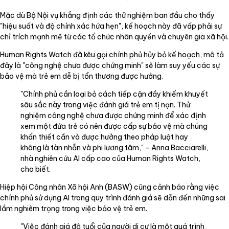
Mặc dù Bộ Nội vụ khẳng định các thử nghiệm ban đầu cho thấy
"hiệu suất và độ chính xác hứa hẹn", kế hoạch này đã vấp phải sự
chỉ trích mạnh mẽ từ các tổ chức nhân quyền và chuyên gia xã hội.
Human Rights Watch đã kêu gọi chính phủ hủy bỏ kế hoạch, mô tả
đây là "công nghệ chưa được chứng minh" sẽ làm suy yếu các sự
bảo vệ mà trẻ em dễ bị tổn thương được hưởng.
"Chính phủ cần loại bỏ cách tiếp cận đầy khiếm khuyết
sâu sắc này trong việc đánh giá trẻ em tị nạn. Thử
nghiệm công nghệ chưa được chứng minh để xác định
xem một đứa trẻ có nên được cấp sự bảo vệ mà chúng
khẩn thiết cần và được hưởng theo pháp luật hay
không là tàn nhẫn và phi lương tâm," - Anna Bacciarelli,
nhà nghiên cứu AI cấp cao của Human Rights Watch,
cho biết.
Hiệp hội Công nhân Xã hội Anh (BASW) cũng cảnh báo rằng việc
chính phủ sử dụng AI trong quy trình đánh giá sẽ dẫn đến những sai
lầm nghiêm trọng trong việc bảo vệ trẻ em.
"Việc đánh giá độ tuổi của người di cư là một quá trình