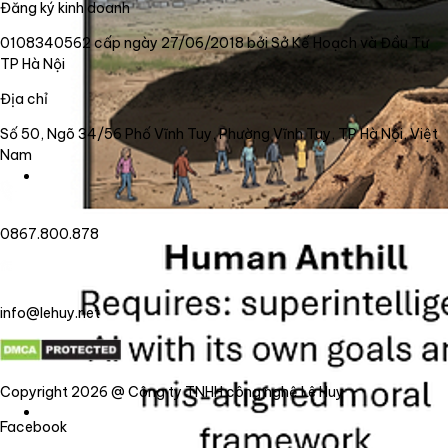
Đăng ký kinh doanh
0108340562 cấp ngày 27/06/2018 bởi Sở Kế Hoạch và Đầu Tư
TP Hà Nội
Địa chỉ
Số 50, Ngõ 34/56 Phố Vĩnh Tuy, Phường Vĩnh Tuy, TP Hà Nội, Việt
Nam
0867.800.878
info@lehuy.net
Copyright 2026 @ Công ty TNHH công nghệ Lê Huy
Facebook