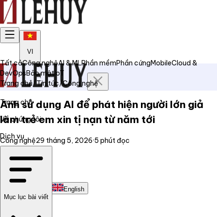
VI
Tất cả
Công nghệ
AI & ML
Phần mềm
Phần cứng
Mobile
Cloud &
DevOps
Bảo mật
IoT
Trang chủ
/
Tin tức
/
Công nghệ
Trang chủ
Anh sử dụng AI để phát hiện người lớn giả
làm trẻ em xin tị nạn từ năm tới
Về chúng tôi
Dịch vụ
Công nghệ
29 tháng 5, 2026
·
5
phút đọc
Tin tức
Liên hệ
Tiếng Việt
English
Mục lục bài viết