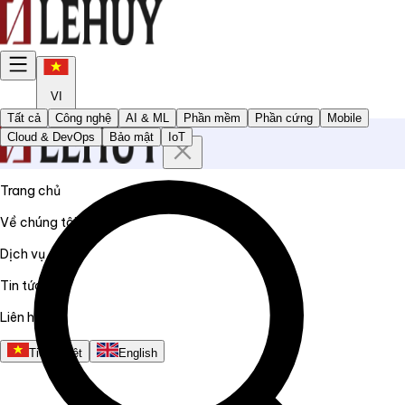
VI
Tất cả
Công nghệ
AI & ML
Phần mềm
Phần cứng
Mobile
Cloud & DevOps
Bảo mật
IoT
Trang chủ
Về chúng tôi
Dịch vụ
Tin tức
Liên hệ
Tiếng Việt
English