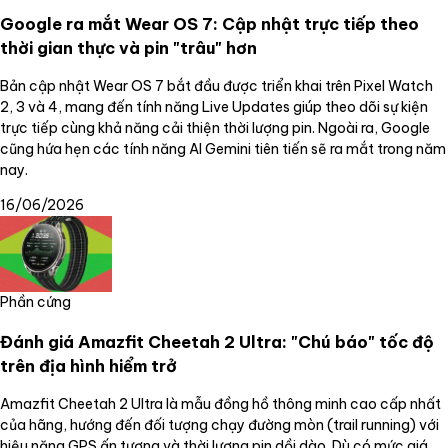
Google ra mắt Wear OS 7: Cập nhật trực tiếp theo
thời gian thực và pin "trâu" hơn
Bản cập nhật Wear OS 7 bắt đầu được triển khai trên Pixel Watch
2, 3 và 4, mang đến tính năng Live Updates giúp theo dõi sự kiện
trực tiếp cùng khả năng cải thiện thời lượng pin. Ngoài ra, Google
cũng hứa hẹn các tính năng AI Gemini tiên tiến sẽ ra mắt trong năm
nay.
16/06/2026
Phần cứng
Đánh giá Amazfit Cheetah 2 Ultra: "Chú báo" tốc độ
trên địa hình hiểm trở
Amazfit Cheetah 2 Ultra là mẫu đồng hồ thông minh cao cấp nhất
của hãng, hướng đến đối tượng chạy đường mòn (trail running) với
hiệu năng GPS ấn tượng và thời lượng pin dồi dào. Dù có mức giá