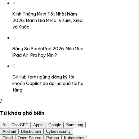
4
Kính Thông Minh Tốt Nhất Năm
2026: Đánh Giá Meta, Viture, Xreal
và Khác
5
Bảng So Sánh iPad 2026: Nên Mua
iPad Air, Pro hay Mini?
6
GitHub tạm ngừng đăng ký tài
khoản Copilot do áp lực quá tải hạ
tầng
/
Từ khóa phổ biến
AI
ChatGPT
Apple
Google
Samsung
Android
Blockchain
Cybersecurity
Cloud
Open Source
Python
Kubernetes