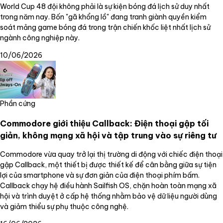
World Cup 48 đội không phải là sự kiện bóng đá lịch sử duy nhất
trong năm nay. Bốn "gã khổng lồ" đang tranh giành quyền kiểm
soát mảng game bóng đá trong trận chiến khốc liệt nhất lịch sử
ngành công nghiệp này.
10/06/2026
Phần cứng
Commodore giới thiệu Callback: Điện thoại gập tối
giản, không mạng xã hội và tập trung vào sự riêng tư
Commodore vừa quay trở lại thị trường di động với chiếc điện thoại
gập Callback, một thiết bị được thiết kế để cân bằng giữa sự tiện
lợi của smartphone và sự đơn giản của điện thoại phím bấm.
Callback chạy hệ điều hành Sailfish OS, chặn hoàn toàn mạng xã
hội và trình duyệt ở cấp hệ thống nhằm bảo vệ dữ liệu người dùng
và giảm thiểu sự phụ thuộc công nghệ.