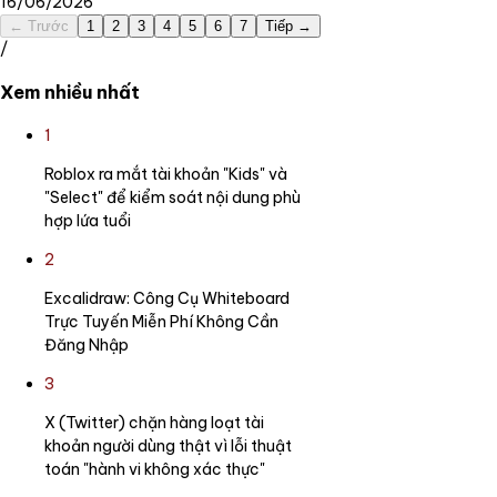
16/06/2026
← Trước
1
2
3
4
5
6
7
Tiếp →
/
Xem nhiều nhất
1
Roblox ra mắt tài khoản "Kids" và
"Select" để kiểm soát nội dung phù
hợp lứa tuổi
2
Excalidraw: Công Cụ Whiteboard
Trực Tuyến Miễn Phí Không Cần
Đăng Nhập
3
X (Twitter) chặn hàng loạt tài
khoản người dùng thật vì lỗi thuật
toán "hành vi không xác thực"