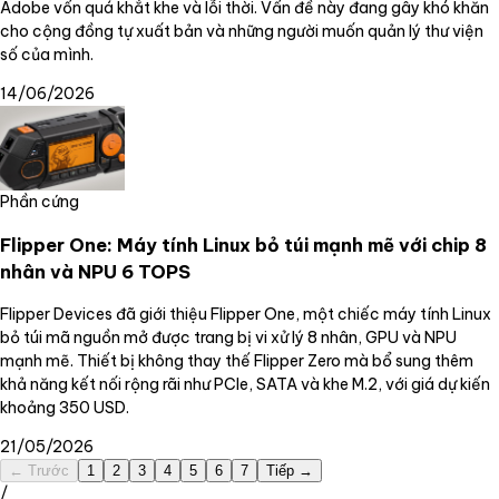
Adobe vốn quá khắt khe và lỗi thời. Vấn đề này đang gây khó khăn
cho cộng đồng tự xuất bản và những người muốn quản lý thư viện
số của mình.
14/06/2026
Phần cứng
Flipper One: Máy tính Linux bỏ túi mạnh mẽ với chip 8
nhân và NPU 6 TOPS
Flipper Devices đã giới thiệu Flipper One, một chiếc máy tính Linux
bỏ túi mã nguồn mở được trang bị vi xử lý 8 nhân, GPU và NPU
mạnh mẽ. Thiết bị không thay thế Flipper Zero mà bổ sung thêm
khả năng kết nối rộng rãi như PCIe, SATA và khe M.2, với giá dự kiến
khoảng 350 USD.
21/05/2026
← Trước
1
2
3
4
5
6
7
Tiếp →
/