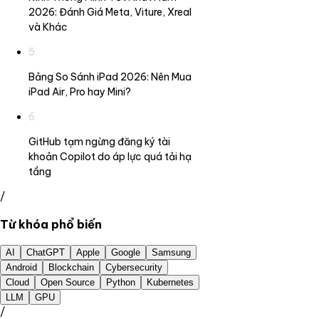
2026: Đánh Giá Meta, Viture, Xreal
và Khác
5
Bảng So Sánh iPad 2026: Nên Mua
iPad Air, Pro hay Mini?
6
GitHub tạm ngừng đăng ký tài
khoản Copilot do áp lực quá tải hạ
tầng
/
Từ khóa phổ biến
AI
ChatGPT
Apple
Google
Samsung
Android
Blockchain
Cybersecurity
Cloud
Open Source
Python
Kubernetes
LLM
GPU
/