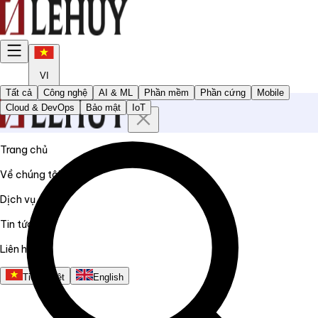
VI
Tất cả
Công nghệ
AI & ML
Phần mềm
Phần cứng
Mobile
Cloud & DevOps
Bảo mật
IoT
Trang chủ
Về chúng tôi
Dịch vụ
Tin tức
Liên hệ
Tiếng Việt
English