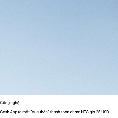
Công nghệ
Cash App ra mắt "đũa thần" thanh toán chạm NFC giá 25 USD