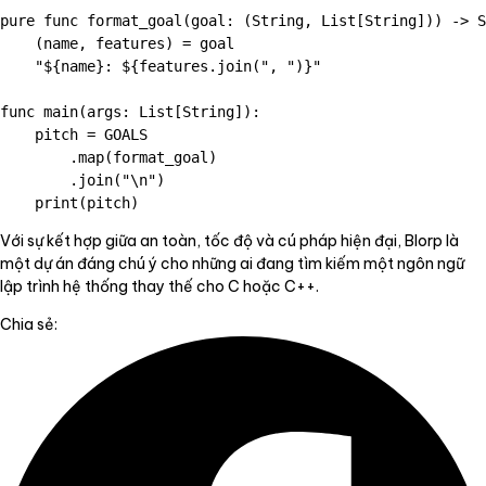
pure func format_goal(goal: (String, List[String])) -> S
    (name, features) = goal

    "${name}: ${features.join(", ")}"

func main(args: List[String]):

    pitch = GOALS

        .map(format_goal)

        .join("\n")

Với sự kết hợp giữa an toàn, tốc độ và cú pháp hiện đại, Blorp là
một dự án đáng chú ý cho những ai đang tìm kiếm một ngôn ngữ
lập trình hệ thống thay thế cho C hoặc C++.
Chia sẻ: