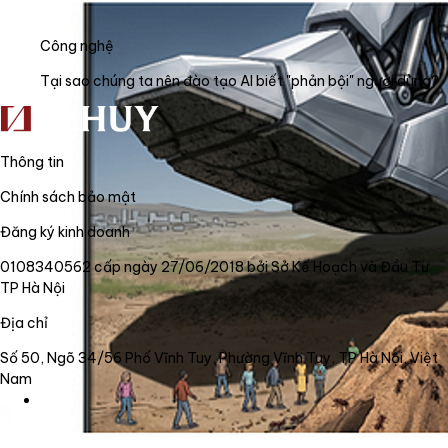
Công nghệ
Tại sao chúng ta nên đào tạo AI biết "phản bội" người dùng?
Thông tin
Chính sách bảo mật
Đăng ký kinh doanh
0108340562 cấp ngày 27/06/2018 bởi Sở Kế Hoạch và Đầu Tư
TP Hà Nội
Địa chỉ
Số 50, Ngõ 34/56 Phố Vĩnh Tuy, Phường Vĩnh Tuy, TP Hà Nội, Việt
Nam