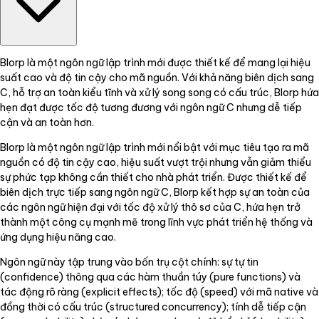
Blorp là một ngôn ngữ lập trình mới được thiết kế để mang lại hiệu
suất cao và độ tin cậy cho mã nguồn. Với khả năng biên dịch sang
C, hỗ trợ an toàn kiểu tĩnh và xử lý song song có cấu trúc, Blorp hứa
hẹn đạt được tốc độ tương đương với ngôn ngữ C nhưng dễ tiếp
cận và an toàn hơn.
Blorp là một ngôn ngữ lập trình mới nổi bật với mục tiêu tạo ra mã
nguồn có độ tin cậy cao, hiệu suất vượt trội nhưng vẫn giảm thiểu
sự phức tạp không cần thiết cho nhà phát triển. Được thiết kế để
biên dịch trực tiếp sang ngôn ngữ C, Blorp kết hợp sự an toàn của
các ngôn ngữ hiện đại với tốc độ xử lý thô sơ của C, hứa hẹn trở
thành một công cụ mạnh mẽ trong lĩnh vực phát triển hệ thống và
ứng dụng hiệu năng cao.
Ngôn ngữ này tập trung vào bốn trụ cột chính: sự tự tin
(confidence) thông qua các hàm thuần túy (pure functions) và
tác động rõ ràng (explicit effects); tốc độ (speed) với mã native và
đồng thời có cấu trúc (structured concurrency); tính dễ tiếp cận