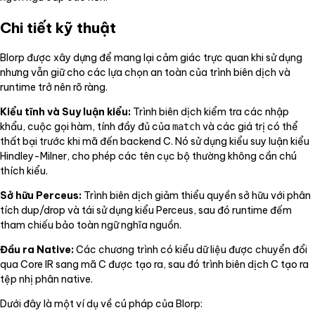
Chi tiết kỹ thuật
Blorp được xây dựng để mang lại cảm giác trực quan khi sử dụng
nhưng vẫn giữ cho các lựa chọn an toàn của trình biên dịch và
runtime trở nên rõ ràng.
Kiểu tĩnh và Suy luận kiểu:
Trình biên dịch kiểm tra các nhập
khẩu, cuộc gọi hàm, tính đầy đủ của
và các giá trị có thể
match
thất bại trước khi mã đến backend C. Nó sử dụng kiểu suy luận kiểu
Hindley-Milner, cho phép các tên cục bộ thường không cần chú
thích kiểu.
Sở hữu Perceus:
Trình biên dịch giảm thiểu quyền sở hữu với phân
tích dup/drop và tái sử dụng kiểu Perceus, sau đó runtime đếm
tham chiếu bảo toàn ngữ nghĩa nguồn.
Đầu ra Native:
Các chương trình có kiểu dữ liệu được chuyển đổi
qua Core IR sang mã C được tạo ra, sau đó trình biên dịch C tạo ra
tệp nhị phân native.
Dưới đây là một ví dụ về cú pháp của Blorp: