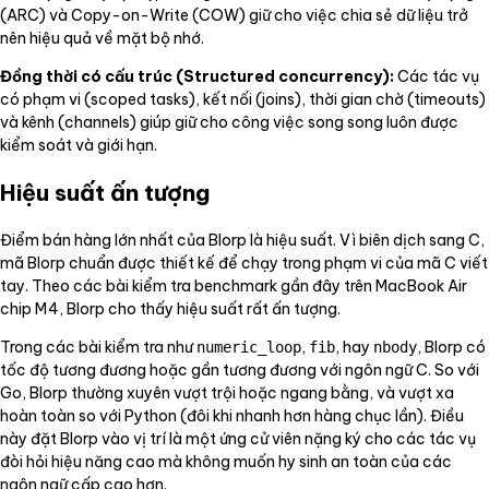
(ARC) và Copy-on-Write (COW) giữ cho việc chia sẻ dữ liệu trở
nên hiệu quả về mặt bộ nhớ.
Đồng thời có cấu trúc (Structured concurrency):
Các tác vụ
có phạm vi (scoped tasks), kết nối (joins), thời gian chờ (timeouts)
và kênh (channels) giúp giữ cho công việc song song luôn được
kiểm soát và giới hạn.
Hiệu suất ấn tượng
Điểm bán hàng lớn nhất của Blorp là hiệu suất. Vì biên dịch sang C,
mã Blorp chuẩn được thiết kế để chạy trong phạm vi của mã C viết
tay. Theo các bài kiểm tra benchmark gần đây trên MacBook Air
chip M4, Blorp cho thấy hiệu suất rất ấn tượng.
Trong các bài kiểm tra như
,
, hay
, Blorp có
numeric_loop
fib
nbody
tốc độ tương đương hoặc gần tương đương với ngôn ngữ C. So với
Go, Blorp thường xuyên vượt trội hoặc ngang bằng, và vượt xa
hoàn toàn so với Python (đôi khi nhanh hơn hàng chục lần). Điều
này đặt Blorp vào vị trí là một ứng cử viên nặng ký cho các tác vụ
đòi hỏi hiệu năng cao mà không muốn hy sinh an toàn của các
ngôn ngữ cấp cao hơn.