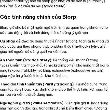
(approachability) nhờ cú pháp gọn nhẹ; và độ bền bỉ (durability)
với xử lý lỗi có kiểu dữ liệu (typed failure).
Các tính năng chính của Blorp
Blorp giữ cho bề mặt ngôn ngữ trở nên trực quan trong khi làm cho
các tác động, lỗi và tính đồng thời dễ dàng lý giải hơn.
Cú pháp dễ đọc:
Sử dụng thụt lề (indentation), toán tử từ khóa và
các cuộc gọi theo phong thức phương thức (method-style calls)
giúp mã nguồn dễ dàng quét và kiểm tra.
An toàn tĩnh (Static Safety):
Hệ thống kiểu mạnh (strong
types), kiểm tra nhập khẩu (checked imports), khả năng thất bại rõ
ràng (explicit fallibility) và khớp exhaustive (exhaustive match)
giúp việc ẩn giấu lỗi trở nên khó khăn hơn.
Theo dõi tính thuần túy (Purity tracking):
Từ khóa
pure func
giúp tách biệt logic xác định khỏi mã có thể thực hiện I/O, giúp tối
ưu hóa và kiểm thử dễ dàng hơn.
Ngữ nghĩa giá trị (Value semantics):
Việc gán giá trị hoạt động
như một giá trị độc lập, trong khi cơ chế Đếm tham chiếu tự động