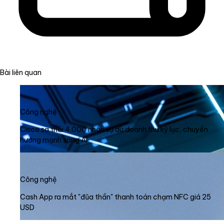
Bài liên quan
Công nghệ
Cisco sa thải 4.000 nhân sự dù doanh thu kỷ lục, chuyển
hướng mạnh sang AI
Công nghệ
Cash App ra mắt "đũa thần" thanh toán chạm NFC giá 25
USD