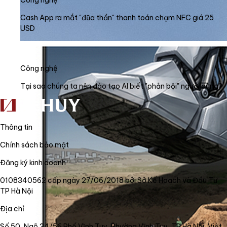
Cash App ra mắt "đũa thần" thanh toán chạm NFC giá 25
USD
Công nghệ
Tại sao chúng ta nên đào tạo AI biết "phản bội" người dùng?
Thông tin
Chính sách bảo mật
Đăng ký kinh doanh
0108340562 cấp ngày 27/06/2018 bởi Sở Kế Hoạch và Đầu Tư
TP Hà Nội
Địa chỉ
Số 50, Ngõ 34/56 Phố Vĩnh Tuy, Phường Vĩnh Tuy, TP Hà Nội, Việt