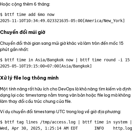
Hoặc cộng thêm 6 tháng:
$ bttf time add 6mo now

Chuyển đổi múi giờ
Chuyển đổi thời gian sang múi giờ khác và làm tròn đến mốc 15
phút gần nhất:
$ bttf time in Asia/Bangkok now | bttf time round -i 15 
Xử lý file log thông minh
Một tính năng rất hữu ích cho DevOps là khả năng tìm kiếm và định
dạng lại các timestamp nằm trong văn bản hoặc file log mà không
làm thay đổi cấu trúc chung của file.
Ví dụ chuyển đổi timestamp UTC trong log về giờ địa phương:
$ bttf tag lines /tmp/access.log | bttf time in system |
Wed, Apr 30, 2025, 1:25:14 AM EDT       INFO    http.log