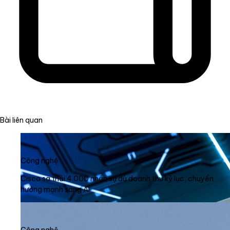
Bài liên quan
Công nghệ
Cisco sa thải 4.000 nhân sự dù doanh thu kỷ lục, chuyển
hướng mạnh sang AI
Công nghệ