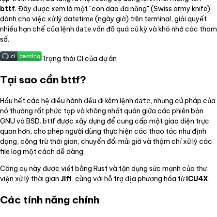
bttf
. Đây được xem là một "con dao đa năng" (Swiss army knife)
dành cho việc xử lý datetime (ngày giờ) trên terminal, giải quyết
nhiều hạn chế của lệnh
vốn đã quá cũ kỹ và khó nhớ các tham
date
số.
Trạng thái CI của dự án
Tại sao cần bttf?
Hầu hết các hệ điều hành đều đi kèm lệnh
, nhưng cú pháp của
date
nó thường rất phức tạp và không nhất quán giữa các phiên bản
GNU và BSD. bttf được xây dựng để cung cấp một giao diện trực
quan hơn, cho phép người dùng thực hiện các thao tác như định
dạng, cộng trừ thời gian, chuyển đổi múi giờ và thậm chí xử lý các
file log một cách dễ dàng.
Công cụ này được viết bằng Rust và tận dụng sức mạnh của thư
viện xử lý thời gian
Jiff
, cùng với hỗ trợ địa phương hóa từ
ICU4X
.
Các tính năng chính