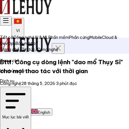
VI
Tất cả
Công nghệ
AI & ML
Phần mềm
Phần cứng
Mobile
Cloud &
DevOps
Bảo mật
IoT
Trang chủ
/
Tin tức
/
Công nghệ
Trang chủ
Bttf: Công cụ dòng lệnh "dao mổ Thụy Sĩ"
cho mọi thao tác với thời gian
Về chúng tôi
Dịch vụ
Công nghệ
28 tháng 5, 2026
·
3
phút đọc
Tin tức
Liên hệ
Tiếng Việt
English
Mục lục bài viết