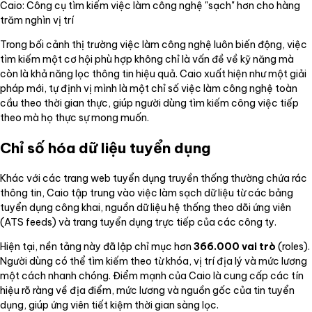
Caio: Công cụ tìm kiếm việc làm công nghệ "sạch" hơn cho hàng
trăm nghìn vị trí
Trong bối cảnh thị trường việc làm công nghệ luôn biến động, việc
tìm kiếm một cơ hội phù hợp không chỉ là vấn đề về kỹ năng mà
còn là khả năng lọc thông tin hiệu quả. Caio xuất hiện như một giải
pháp mới, tự định vị mình là một chỉ số việc làm công nghệ toàn
cầu theo thời gian thực, giúp người dùng tìm kiếm công việc tiếp
theo mà họ thực sự mong muốn.
Chỉ số hóa dữ liệu tuyển dụng
Khác với các trang web tuyển dụng truyền thống thường chứa rác
thông tin, Caio tập trung vào việc làm sạch dữ liệu từ các bảng
tuyển dụng công khai, nguồn dữ liệu hệ thống theo dõi ứng viên
(ATS feeds) và trang tuyển dụng trực tiếp của các công ty.
Hiện tại, nền tảng này đã lập chỉ mục hơn
366.000 vai trò
(roles).
Người dùng có thể tìm kiếm theo từ khóa, vị trí địa lý và mức lương
một cách nhanh chóng. Điểm mạnh của Caio là cung cấp các tín
hiệu rõ ràng về địa điểm, mức lương và nguồn gốc của tin tuyển
dụng, giúp ứng viên tiết kiệm thời gian sàng lọc.