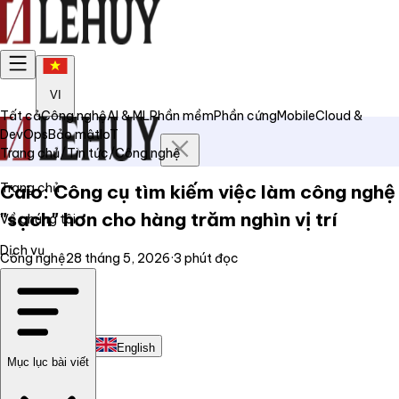
VI
Tất cả
Công nghệ
AI & ML
Phần mềm
Phần cứng
Mobile
Cloud &
DevOps
Bảo mật
IoT
Trang chủ
/
Tin tức
/
Công nghệ
Trang chủ
Caio: Công cụ tìm kiếm việc làm công nghệ
"sạch" hơn cho hàng trăm nghìn vị trí
Về chúng tôi
Dịch vụ
Công nghệ
28 tháng 5, 2026
·
3
phút đọc
Tin tức
Liên hệ
Tiếng Việt
English
Mục lục bài viết