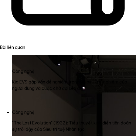
Bài liên quan
Công nghệ
Kia EV9 gặp vấn đề nghiêm trọng về pin: Trải nghiệm của
người dùng và cuộc chờ đợi kéo dài
Công nghệ
"The Last Evolution" (1932): Tiểu thuyết kinh điển tiên đoán
sự trỗi dậy của Siêu trí tuệ Nhân tạo