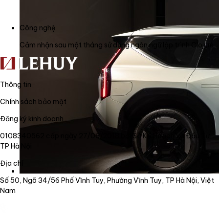
Công nghệ
Cảm nhận sau một tháng sử dụng ngôn ngữ lập trình Clojure
Thông tin
Chính sách bảo mật
Đăng ký kinh doanh
0108340562 cấp ngày 27/06/2018 bởi Sở Kế Hoạch và Đầu Tư
TP Hà Nội
Địa chỉ
Số 50, Ngõ 34/56 Phố Vĩnh Tuy, Phường Vĩnh Tuy, TP Hà Nội, Việt
Nam