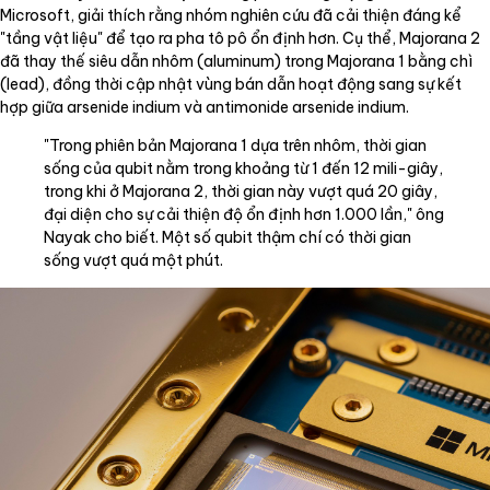
Microsoft, giải thích rằng nhóm nghiên cứu đã cải thiện đáng kể
"tầng vật liệu" để tạo ra pha tô pô ổn định hơn. Cụ thể, Majorana 2
đã thay thế siêu dẫn nhôm (aluminum) trong Majorana 1 bằng chì
(lead), đồng thời cập nhật vùng bán dẫn hoạt động sang sự kết
hợp giữa arsenide indium và antimonide arsenide indium.
"Trong phiên bản Majorana 1 dựa trên nhôm, thời gian
sống của qubit nằm trong khoảng từ 1 đến 12 mili-giây,
trong khi ở Majorana 2, thời gian này vượt quá 20 giây,
đại diện cho sự cải thiện độ ổn định hơn 1.000 lần," ông
Nayak cho biết. Một số qubit thậm chí có thời gian
sống vượt quá một phút.