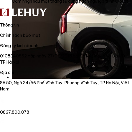
Cảm nhận sau một tháng sử dụng ngôn ngữ lập trình Clojure
Thông tin
Chính sách bảo mật
Đăng ký kinh doanh
0108340562 cấp ngày 27/06/2018 bởi Sở Kế Hoạch và Đầu Tư
TP Hà Nội
Địa chỉ
Số 50, Ngõ 34/56 Phố Vĩnh Tuy, Phường Vĩnh Tuy, TP Hà Nội, Việt
Nam
0867.800.878