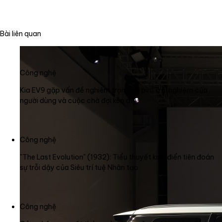
Bài liên quan
Công nghệ
Kia EV9 gặp vấn đề nghiêm trọng về pin: Trải nghiệm của
người dùng và cuộc chờ đợi kéo dài
Công nghệ
"The Last Evolution" (1932): Tiểu thuyết kinh điển tiên đoán
sự trỗi dậy của Siêu trí tuệ Nhân tạo
Công nghệ