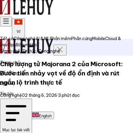
VI
Tất cả
Công nghệ
AI & ML
Phần mềm
Phần cứng
Mobile
Cloud &
DevOps
Bảo mật
IoT
Trang chủ
/
Tin tức
/
Công nghệ
Trang chủ
Chip lượng tử Majorana 2 của Microsoft:
Bước tiến nhảy vọt về độ ổn định và rút
Về chúng tôi
ngắn lộ trình thực tế
Dịch vụ
Tin tức
Công nghệ
02 tháng 6, 2026
·
3
phút đọc
Liên hệ
Tiếng Việt
English
Mục lục bài viết