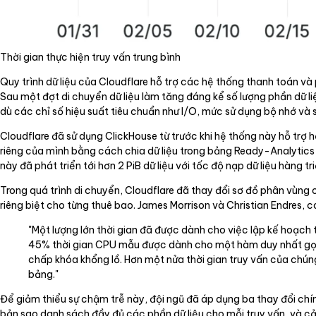
Thời gian thực hiện truy vấn trung bình
Quy trình dữ liệu của Cloudflare hỗ trợ các hệ thống thanh toán và
Sau một đợt di chuyển dữ liệu làm tăng đáng kể số lượng phần dữ 
dù các chỉ số hiệu suất tiêu chuẩn như I/O, mức sử dụng bộ nhớ và
Cloudflare đã sử dụng ClickHouse từ trước khi hệ thống này hỗ trợ h
riêng của mình bằng cách chia dữ liệu trong bảng Ready-Analytic
này đã phát triển tới hơn 2 PiB dữ liệu với tốc độ nạp dữ liệu hàng tr
Trong quá trình di chuyển, Cloudflare đã thay đổi sơ đồ phân vùng 
riêng biệt cho từng thuê bao. James Morrison và Christian Endres, c
"Một lượng lớn thời gian đã được dành cho việc lập kế hoạch tr
45% thời gian CPU mẫu được dành cho một hàm duy nhất gọi là f
chấp khóa khổng lồ. Hơn một nửa thời gian truy vấn của ch
bảng."
Để giảm thiểu sự chậm trễ này, đội ngũ đã áp dụng ba thay đổi chín
bản sao danh sách đầy đủ các phần dữ liệu cho mỗi truy vấn, và cải