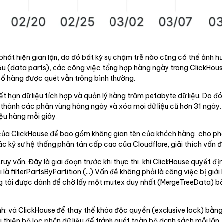
 phát hiện gian lận, do đó bất kỳ sự chậm trễ nào cũng có thể ảnh 
liệu (data parts), các công việc tổng hợp hàng ngày trong ClickHo
 số hàng được quét vẫn trông bình thường.
ết hạn dữ liệu tích hợp và quản lý hàng trăm petabyte dữ liệu. Do đó
s thành các phân vùng hàng ngày và xóa mọi dữ liệu cũ hơn 31 ngà
iệu hàng mỗi giây.
của ClickHouse để bao gồm không gian tên của khách hàng, cho phép 
ác kỹ sư hệ thống phân tán cấp cao của Cloudflare, giải thích vấn đ
uy vấn. Đây là giai đoạn trước khi thực thi, khi ClickHouse quyết đị
ilterPartsByPartition (...) Vấn đề không phải là công việc bị giới 
úng tôi được dành để chờ lấy một mutex duy nhất (MergeTreeData) 
h: vá ClickHouse để thay thế khóa độc quyền (exclusive lock) bằng 
 thiện bộ lọc phần dữ liệu để tránh quét toàn bộ danh sách mỗi lần.