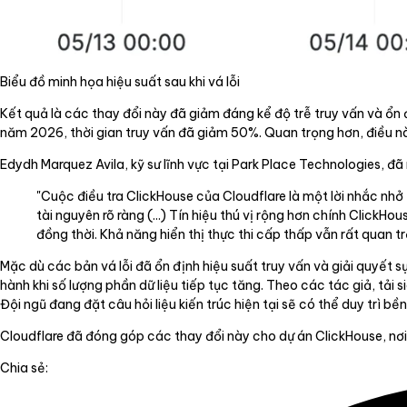
Biểu đồ minh họa hiệu suất sau khi vá lỗi
Kết quả là các thay đổi này đã giảm đáng kể độ trễ truy vấn và ổn đị
năm 2026, thời gian truy vấn đã giảm 50%. Quan trọng hơn, điều này
Edydh Marquez Avila, kỹ sư lĩnh vực tại Park Place Technologies, đã n
"Cuộc điều tra ClickHouse của Cloudflare là một lời nhắc nhở 
tài nguyên rõ ràng (...) Tín hiệu thú vị rộng hơn chính Click
đồng thời. Khả năng hiển thị thực thi cấp thấp vẫn rất quan tr
Mặc dù các bản vá lỗi đã ổn định hiệu suất truy vấn và giải quyết 
hành khi số lượng phần dữ liệu tiếp tục tăng. Theo các tác giả, tả
Đội ngũ đang đặt câu hỏi liệu kiến trúc hiện tại sẽ có thể duy trì b
Cloudflare đã đóng góp các thay đổi này cho dự án ClickHouse, nơi
Chia sẻ: