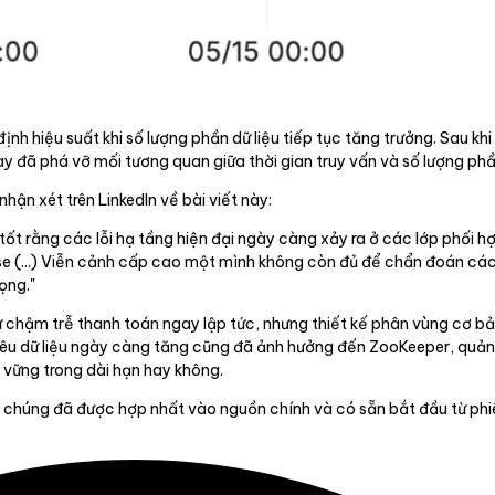
nh hiệu suất khi số lượng phần dữ liệu tiếp tục tăng trưởng. Sau khi
 đã phá vỡ mối tương quan giữa thời gian truy vấn và số lượng phần
hận xét trên LinkedIn về bài viết này:
tốt rằng các lỗi hạ tầng hiện đại ngày càng xảy ra ở các lớp phối hợ
House (...) Viễn cảnh cấp cao một mình không còn đủ để chẩn đoán cá
ọng."
sự chậm trễ thanh toán ngay lập tức, nhưng thiết kế phân vùng cơ b
i siêu dữ liệu ngày càng tăng cũng đã ảnh hưởng đến ZooKeeper, quản
ền vững trong dài hạn hay không.
 chúng đã được hợp nhất vào nguồn chính và có sẵn bắt đầu từ phiê