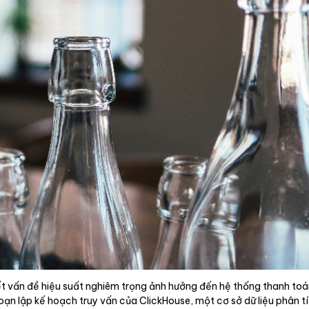
yết vấn đề hiệu suất nghiêm trọng ảnh hưởng đến hệ thống thanh to
đoạn lập kế hoạch truy vấn của ClickHouse, một cơ sở dữ liệu phân 