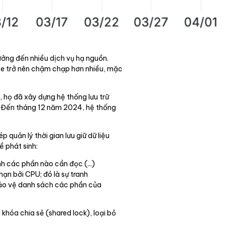
hưởng đến nhiều dịch vụ hạ nguồn.
use trở nên chậm chạp hơn nhiều, mặc
, họ đã xây dựng hệ thống lưu trữ
y. Đến tháng 12 năm 2024, hệ thống
quản lý thời gian lưu giữ dữ liệu
ề phát sinh:
nh các phần nào cần đọc (...)
hạn bởi CPU; đó là sự tranh
bảo vệ danh sách các phần của
khóa chia sẻ (shared lock), loại bỏ