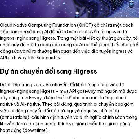
Cloud Native Computing Foundation (CNCF) đã chỉ ra một cách
tiếp cận mới sử dụng AI để hỗ trợ việc di chuyển tài nguyên từ
ingress-nginx sang Higress. Trong một bài viết kỹ thuật gần đây, tổ
chức này đã mô tả cách các công cụ AI có thể giảm thiểu đáng kể
công sức và rủi ro thường liên quan đến việc di chuyển ingress và
API gateway trên Kubernetes.
Dự án chuyển đổi sang Higress
Dự án tập trung vào việc chuyển đổi khối lượng công việc từ
ingress-nginx sang Higress - một API gateway mã nguồn mở được
xây dựng trên Envoy, được thiết kế cho các môi trường cloud-
native và AI-native. Theo bài đăng, quá trình di chuyển bao gồm
việc tự động chuyển đổi các tài nguyên ingress, chú thích
(annotations), cấu hình định tuyến và định nghĩa chính sách trong
khi vẫn đảm bảo tính tương thích và giảm thiểu thời gian ngừng
hoạt động (downtime).