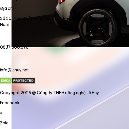
Địa chỉ
Số 50, Ngõ 34/56 Phố Vĩnh Tuy, Phường Vĩnh Tuy, TP Hà Nội, Việt
Nam
0867.800.878
info@lehuy.net
Copyright 2026 @ Công ty TNHH công nghệ Lê Huy
Facebook
Zalo