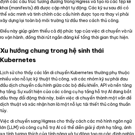
định các cấu trúc tương đương trong Higress và tạo ra các tệp kê
khai (manifests) đã được cập nhật tự động. Các kỹ sư sau đó có
thể xác minh và tinh chỉnh các cấu hình được tạo ra thay vì phải
xây dựng lại toàn bộ môi trường từ đầu theo cách thủ công.
Điều này giúp giảm thiểu cả độ phức tạp của việc di chuyển và rủi
ro vận hành, đồng thời rút ngắn đáng kể tổng thời gian thực hiện.
Xu hướng chung trong hệ sinh thái
Kubernetes
Lịch sử cho thấy các lần di chuyển Kubernetes thường phụ thuộc
nhiều vào nỗ lực kỹ thuật thủ công, với các nhóm kỹ sư phải đau
đầu dịch chuyển cấu hình giữa các bộ điều khiển, API và nền tảng
hạ tầng. Sự xuất hiện của các công cụ hạ tầng hỗ trợ AI đang bắt
đầu thay đổi động thái này, biến việc di chuyển thành một vấn đề
dịch thuật và xác nhận hơn là một nỗ lực tái thiết thủ công thuần
túy.
Việc di chuyển sang Higress cho thấy cách các mô hình ngôn ngữ
lớn (LLM) và công cụ hỗ trợ AI có thể diễn giải ý định hạ tầng, ánh
xạ tính tương thích của tính năng và tự động tạo ra các định nghĩa