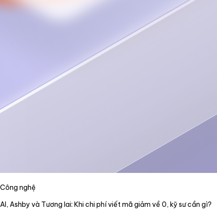
Công nghệ
AI, Ashby và Tương lai: Khi chi phí viết mã giảm về 0, kỹ sư cần gì?