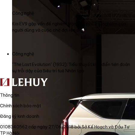
Công nghệ
Kia EV9 gặp vấn đề nghiêm trọng về pin: Trải nghiệm của
người dùng và cuộc chờ đợi kéo dài
Công nghệ
"The Last Evolution" (1932): Tiểu thuyết kinh điển tiên đoán
sự trỗi dậy của Siêu trí tuệ Nhân tạo
Thông tin
Chính sách bảo mật
Đăng ký kinh doanh
0108340562 cấp ngày 27/06/2018 bởi Sở Kế Hoạch và Đầu Tư
TP Hà Nội