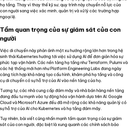
hạ tầng. Thay vì thay thế kỹ sư, quy trình này chuyển nỗ lực của
con người sang việc xác minh, quản trị và xử lý các trường hợp
ngoại lệ.
Tầm quan trọng của sự giám sát của con
người
Việc di chuyển này phản ánh một xu hướng rộng lớn hơn trong hệ
sinh thái Kubernetes hướng tới việc sử dụng AI để đơn giản hóa sự
phức tạp vận hành. Các nền tảng hạ tầng như Terraform, Pulumi và
các hệ thống mới hơn như Platform Engineering Labs đang ngày
càng tích hợp khả năng tạo cấu hình, khám phá hạ tầng và công
cụ di chuyển có sự hỗ trợ của AI vào nền tảng của họ.
Tương tự, các nhà cung cấp đám mây và nhà bán hàng nền tảng
đang đầu tư mạnh vào tự động hóa vận hành dựa trên AI. Google
Cloud và Microsoft Azure đều đã mở rộng các khả năng quản lý có
sự hỗ trợ của AI cho Kubernetes và hạ tầng đám mây.
Tuy nhiên, bài viết cũng nhấn mạnh tầm quan trọng của sự giám
sát của con người, đặc biệt là xung quanh các chính sách bảo