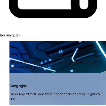
Bài liên quan
Công nghệ
Cisco sa thải 4.000 nhân sự dù doanh thu kỷ lục, chuyển
hướng mạnh sang AI
Công nghệ
Cash App ra mắt "đũa thần" thanh toán chạm NFC giá 25
USD