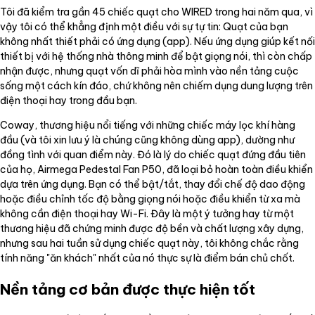
Tôi đã kiểm tra gần 45 chiếc quạt cho WIRED trong hai năm qua, vì
vậy tôi có thể khẳng định một điều với sự tự tin: Quạt của bạn
không nhất thiết phải có ứng dụng (app). Nếu ứng dụng giúp kết nối
thiết bị với hệ thống nhà thông minh để bật giọng nói, thì còn chấp
nhận được, nhưng quạt vốn dĩ phải hòa mình vào nền tảng cuộc
sống một cách kín đáo, chứ không nên chiếm dụng dung lượng trên
điện thoại hay trong đầu bạn.
Coway, thương hiệu nổi tiếng với những chiếc máy lọc khí hàng
đầu (và tôi xin lưu ý là chúng cũng không dùng app), dường như
đồng tình với quan điểm này. Đó là lý do chiếc quạt đứng đầu tiên
của họ, Airmega Pedestal Fan P50, đã loại bỏ hoàn toàn điều khiển
dựa trên ứng dụng. Bạn có thể bật/tắt, thay đổi chế độ dao động
hoặc điều chỉnh tốc độ bằng giọng nói hoặc điều khiển từ xa mà
không cần điện thoại hay Wi-Fi. Đây là một ý tưởng hay từ một
thương hiệu đã chứng minh được độ bền và chất lượng xây dựng,
nhưng sau hai tuần sử dụng chiếc quạt này, tôi không chắc rằng
tính năng "ăn khách" nhất của nó thực sự là điểm bán chủ chốt.
Nền tảng cơ bản được thực hiện tốt