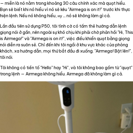
— miễn là nó nằm trong khoảng 30 câu chính xác mà quạt hiểu.
Bạn sẽ biết khi nó hiểu vì nó sẽ kêu "Airmega is on it!" trước khi thực
hiện lệnh. Nếu nó không hiểu, ну ... nó sẽ không làm gì cả.
Lần đầu tiên sử dụng P50, tôi tình cờ có tấm thẻ hướng dẫn lệnh
giọng nói ở gần, nên ngoài sự khó chịu khi phải chờ phản hồi "Hi, This
is Airmega!" và "Airmega is on it!", việc điều khiển quạt bằng giọng
nói diễn ra suôn sẻ. Chỉ đến khi tôi ngồi ở khu vực khác của phòng
khách, xa hướng dẫn, mọi thứ bắt đầu đi xuống. "Airmega! Bật lên!",
tôi nói.
Tôi không có tiền tố "Hello" hay "Hi", và tôi không bao gồm từ "quạt"
trong lệnh — Airmega không hiểu. Airmega đã không làm gì cả.