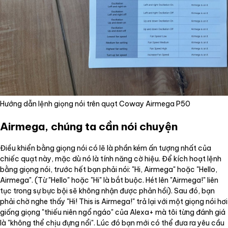
Hướng dẫn lệnh giọng nói trên quạt Coway Airmega P50
Airmega, chúng ta cần nói chuyện
Điều khiển bằng giọng nói có lẽ là phần kém ấn tượng nhất của
chiếc quạt này, mặc dù nó là tính năng cờ hiệu. Để kích hoạt lệnh
bằng giọng nói, trước hết bạn phải nói: "Hi, Airmega" hoặc "Hello,
Airmega". (Từ "Hello" hoặc "Hi" là bắt buộc. Hét lên "Airmega!" liên
tục trong sự bực bội sẽ không nhận được phản hồi). Sau đó, bạn
phải chờ nghe thấy "Hi! This is Airmega!" trả lại với một giọng nói hơi
giống giọng "thiếu niên ngổ ngáo" của Alexa+ mà tôi từng đánh giá
là "không thể chịu đựng nổi". Lúc đó bạn mới có thể đưa ra yêu cầu