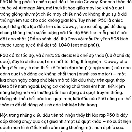
P50 không phải là chiếc quạt đầu tiên của Coway. Khoảnh khắc đó
thuộc về Airmega Aim, một sự kết hợp giữa máy lọc khí và quạt
trông giống như một chiếc máy chiếu nhỏ và không thực sự là đối
thủ nghiêm túc cho các không gian lớn. Tuy nhiên, P50 là chiếc
quạt đứng độc lập đầu tiên của Coway, tạo ra luồng gió đủ dùng
nhưng không thực sự ấn tượng với tốc độ 866 feet mỗi phút ở cài
đặt cao nhất. (Để so sánh, đối thủ Dreo với mẫu PolyFan 508 kích
thước tương tự có thể đạt tới 1.040 feet mỗi phút).
P50 có 12 tốc độ, và ở mức 26 decibel ở chế độ thấp (68 ở chế độ
cao), đây là chiếc quạt êm nhất tôi từng thử nghiệm. Coway cho
rằng điều này là nhờ thiết kế "cánh đại bàng" (eagle vane) của các
cánh quạt và động cơ không chổi than (brushless motor) — một
lựa chọn ngày càng phổ biến mà tôi lần đầu thấy trên quạt tháp
Dreo 519 năm ngoái. Động cơ không chổi than êm hơn, tiết kiệm
năng lượng hơn và thường bền hơn động cơ quạt truyền thống.
Giống như hầu hết các loại quạt mới, lưới đầu của P50 cũng có thể
tháo ra để dễ dàng vệ sinh các linh kiện bên trong.
Một trong những điều đầu tiên tôi nhận thấy khi lắp ráp P50 là dây
cáp không chạy qua cột giữa như một số quạt khác — nó xuất hiện
cách màn hình điều khiển cảm ứng khoảng một inch ở phía sau.