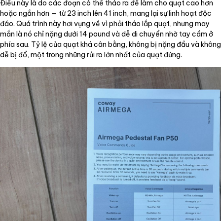
Điều này là do các đoạn có thể tháo ra để làm cho quạt cao hơn
hoặc ngắn hơn — từ 23 inch lên 41 inch, mang lại sự linh hoạt độc
đáo. Quá trình này hơi vụng về vì phải tháo lắp quạt, nhưng may
mắn là nó chỉ nặng dưới 14 pound và dễ di chuyển nhờ tay cầm ở
phía sau. Tỷ lệ của quạt khá cân bằng, không bị nặng đầu và không
dễ bị đổ, một trong những rủi ro lớn nhất của quạt đứng.