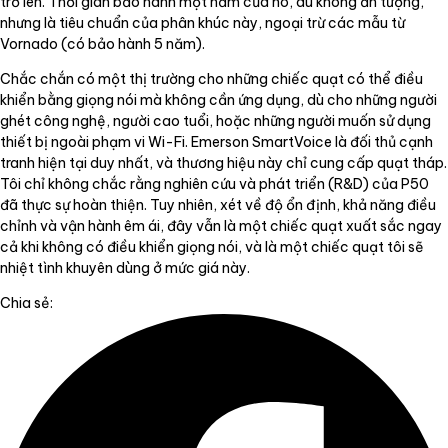
trở lên. Thời gian bảo hành một năm của nó, dù không ấn tượng,
nhưng là tiêu chuẩn của phân khúc này, ngoại trừ các mẫu từ
Vornado (có bảo hành 5 năm).
Chắc chắn có một thị trường cho những chiếc quạt có thể điều
khiển bằng giọng nói mà không cần ứng dụng, dù cho những người
ghét công nghệ, người cao tuổi, hoặc những người muốn sử dụng
thiết bị ngoài phạm vi Wi-Fi. Emerson SmartVoice là đối thủ cạnh
tranh hiện tại duy nhất, và thương hiệu này chỉ cung cấp quạt tháp.
Tôi chỉ không chắc rằng nghiên cứu và phát triển (R&D) của P50
đã thực sự hoàn thiện. Tuy nhiên, xét về độ ổn định, khả năng điều
chỉnh và vận hành êm ái, đây vẫn là một chiếc quạt xuất sắc ngay
cả khi không có điều khiển giọng nói, và là một chiếc quạt tôi sẽ
nhiệt tình khuyên dùng ở mức giá này.
Chia sẻ: