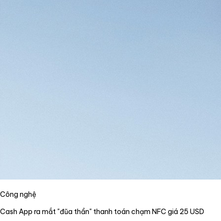
Công nghệ
Cash App ra mắt "đũa thần" thanh toán chạm NFC giá 25 USD