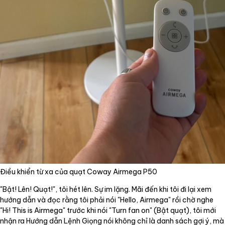
Điều khiển từ xa của quạt Coway Airmega P50
"Bật! Lên! Quạt!", tôi hét lên. Sự im lặng. Mãi đến khi tôi đi lại xem
hướng dẫn và đọc rằng tôi phải nói "Hello, Airmega" rồi chờ nghe
"Hi! This is Airmega" trước khi nói "Turn fan on" (Bật quạt), tôi mới
nhận ra Hướng dẫn Lệnh Giọng nói không chỉ là danh sách gợi ý, mà