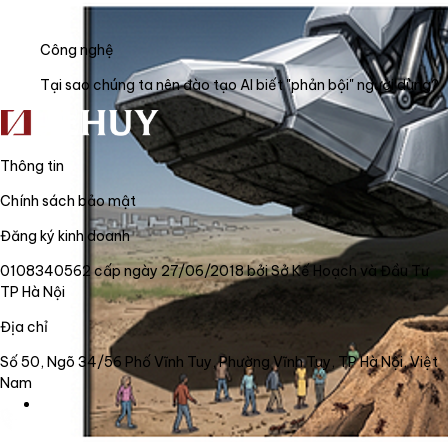
Công nghệ
Tại sao chúng ta nên đào tạo AI biết "phản bội" người dùng?
Thông tin
Chính sách bảo mật
Đăng ký kinh doanh
0108340562 cấp ngày 27/06/2018 bởi Sở Kế Hoạch và Đầu Tư
TP Hà Nội
Địa chỉ
Số 50, Ngõ 34/56 Phố Vĩnh Tuy, Phường Vĩnh Tuy, TP Hà Nội, Việt
Nam