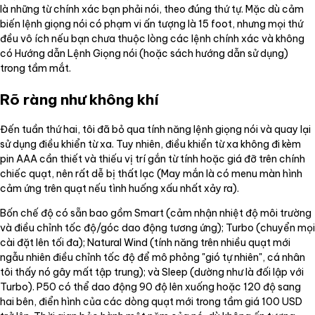
là những từ chính xác bạn phải nói, theo đúng thứ tự. Mặc dù cảm
biến lệnh giọng nói có phạm vi ấn tượng là 15 foot, nhưng mọi thứ
đều vô ích nếu bạn chưa thuộc lòng các lệnh chính xác và không
có Hướng dẫn Lệnh Giọng nói (hoặc sách hướng dẫn sử dụng)
trong tầm mắt.
Rõ ràng như không khí
Đến tuần thứ hai, tôi đã bỏ qua tính năng lệnh giọng nói và quay lại
sử dụng điều khiển từ xa. Tuy nhiên, điều khiển từ xa không đi kèm
pin AAA cần thiết và thiếu vị trí gắn từ tính hoặc giá đỡ trên chính
chiếc quạt, nên rất dễ bị thất lạc (May mắn là có menu màn hình
cảm ứng trên quạt nếu tình huống xấu nhất xảy ra).
Bốn chế độ có sẵn bao gồm Smart (cảm nhận nhiệt độ môi trường
và điều chỉnh tốc độ/góc dao động tương ứng); Turbo (chuyển mọi
cài đặt lên tối đa); Natural Wind (tính năng trên nhiều quạt mới
ngẫu nhiên điều chỉnh tốc độ để mô phỏng "gió tự nhiên", cá nhân
tôi thấy nó gây mất tập trung); và Sleep (dường như là đối lập với
Turbo). P50 có thể dao động 90 độ lên xuống hoặc 120 độ sang
hai bên, điển hình của các dòng quạt mới trong tầm giá 100 USD