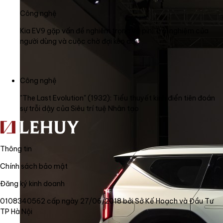
Công nghệ
Kia EV9 gặp vấn đề nghiêm trọng về pin: Trải nghiệm của
người dùng và cuộc chờ đợi kéo dài
Công nghệ
"The Last Evolution" (1932): Tiểu thuyết kinh điển tiên đoán
sự trỗi dậy của Siêu trí tuệ Nhân tạo
Thông tin
Chính sách bảo mật
Đăng ký kinh doanh
0108340562 cấp ngày 27/06/2018 bởi Sở Kế Hoạch và Đầu Tư
TP Hà Nội