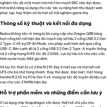
nghiệm tốc độ xử lý mượt mà mà ít bo mạch SBC nào đạt được,
mở ra khả năng sử dụng cho các tác vụ nặng hơn như duyệt web
phức tạp, hay thậm chí là một số trải nghiệm game nhẹ.
Thông số kỹ thuật và kết nối đa dạng
Radxa không tiếc rẻ trang bị khi cung cấp cho Dragon Q8B hàng
loạt cổng kết nối hiện đại. Bo mạch này sở hữu 2 cổng USB 3.2 Gen
2 Type-C hỗ trợ DP Alt Mode, cho phép xuất hình ảnh qua cổng
USB-C. Bên cạnh đó là 2 cổng USB 3.2 Gen 2 Type-A truyền thống
và 2 cổng mạng RJ45 tốc độ 2.5GbE, cực kỳ hữu ích cho việc cấu
hình router hoặc NAS gia đình.
Về lưu trữ, thiết bị có 2 khe M.2 M-Key ở mặt sau và một kết nối
UFS cho bộ nhớ trong nhanh, thay thế được. Đặc biệt, một trong
hai khe M.2 hỗ trợ PCIe Gen 3 x4, mang lại tốc độ truyền dữ liệu cực
cao cho các ổ NVMe hiện đại.
Hỗ trợ phần mềm và những điểm cần lưu ý
Vì sử dụng chip Snapdragon vốn được thiết kế chủ yếu cho