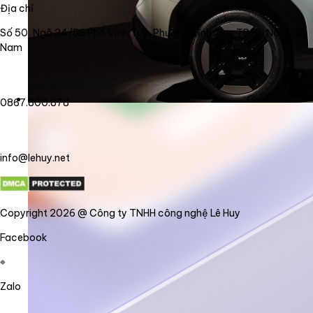
Địa chỉ
Số 50, Ngõ 34/56 Phố Vĩnh Tuy, Phường Vĩnh Tuy, TP Hà Nội, Việt
Nam
0867.800.878
info@lehuy.net
Copyright 2026 @ Công ty TNHH công nghệ Lê Huy
Facebook
Zalo