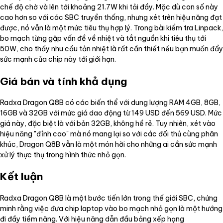
chế độ chờ và lên tới khoảng 21.7W khi tải đầy. Mặc dù con số này
cao hơn so với các SBC truyền thống, nhưng xét trên hiệu năng đạt
được, nó vẫn là một mức tiêu thụ hợp lý. Trong bài kiểm tra Linpack,
bo mạch từng gặp vấn đề về nhiệt và tắt nguồn khi tiêu thụ tới
50W, cho thấy nhu cầu tản nhiệt là rất cần thiết nếu bạn muốn đẩy
sức mạnh của chip này tới giới hạn.
Giá bán và tính khả dụng
Radxa Dragon Q8B có các biến thể với dung lượng RAM 4GB, 8GB,
16GB và 32GB với mức giá dao động từ 149 USD đến 569 USD. Mức
giá này, đặc biệt là với bản 32GB, không hề rẻ. Tuy nhiên, xét vào
hiệu năng "đỉnh cao" mà nó mang lại so với các đối thủ cùng phân
khúc, Dragon Q8B vẫn là một món hời cho những ai cần sức mạnh
xử lý thực thụ trong hình thức nhỏ gọn.
Kết luận
Radxa Dragon Q8B là một bước tiến lớn trong thế giới SBC, chứng
minh rằng việc đưa chip laptop vào bo mạch nhỏ gọn là một hướng
đi đầy tiềm năng. Với hiệu năng dẫn đầu bảng xếp hạng