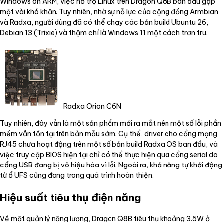
Windows on ARM, việc hỗ trợ Linux trên Dragon Q8B ban đầu gặp
một vài khó khăn. Tuy nhiên, nhờ sự nỗ lực của cộng đồng Armbian
và Radxa, người dùng đã có thể chạy các bản build Ubuntu 26,
Debian 13 (Trixie) và thậm chí là Windows 11 một cách trơn tru.
Radxa Orion O6N
Tuy nhiên, đây vẫn là một sản phẩm mới ra mắt nên một số lỗi phần
mềm vẫn tồn tại trên bản mẫu sớm. Cụ thể, driver cho cổng mạng
RJ45 chưa hoạt động trên một số bản build Radxa OS ban đầu, và
việc truy cập BIOS hiện tại chỉ có thể thực hiện qua cổng serial do
cổng USB đang bị vô hiệu hóa vì lỗi. Ngoài ra, khả năng tự khởi động
từ ổ UFS cũng đang trong quá trình hoàn thiện.
Hiệu suất tiêu thụ điện năng
Về mặt quản lý năng lượng, Dragon Q8B tiêu thụ khoảng 3.5W ở