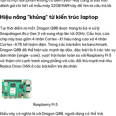
tạo ra một sản phẩm không có điểm yếu? Hãy cùng đi sâu vào
đánh giá chi tiết về mẫu máy 32GB RAM này để tìm ra câu trả lời.
Hiệu năng "khủng" từ kiến trúc laptop
Tại thời điểm ra mắt, Dragon Q8B được trang bị bộ vi xử lý
Snapdragon 8cx Gen 3 với xung nhịp lên tới 3GHz. Cấu trúc của
chip này bao gồm 4 nhân Cortex-X1 hiệu năng cao và 4 nhân
Cortex-A78 tiết kiệm điện. Trong các bài kiểm tra benchmark,
Dragon Q8B đã thể hiện sức mạnh áp đảo, đặc biệt là ở các tác vụ
đơn nhân (single-core), vượt trội hoàn toàn so với Raspberry Pi 5
và thậm chí cạnh tranh sòng phẳng với các đối thủ mạnh mẽ như
Radxa Orion O6N ở các bài kiểm tra đa nhân.
Raspberry Pi 5
Điều này có nghĩa là với Dragon Q8B, người dùng có thể trải