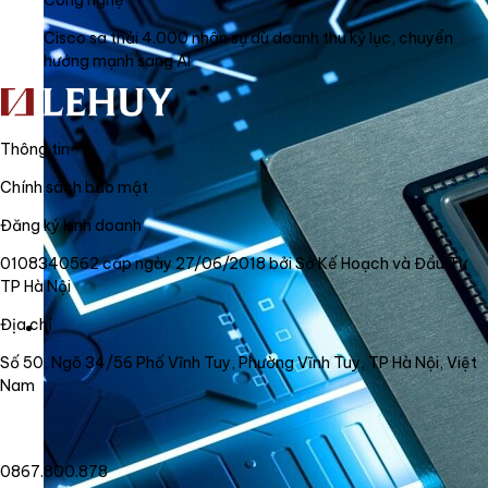
Công nghệ
Cisco sa thải 4.000 nhân sự dù doanh thu kỷ lục, chuyển
hướng mạnh sang AI
Thông tin
Chính sách bảo mật
Đăng ký kinh doanh
0108340562 cấp ngày 27/06/2018 bởi Sở Kế Hoạch và Đầu Tư
TP Hà Nội
Địa chỉ
Số 50, Ngõ 34/56 Phố Vĩnh Tuy, Phường Vĩnh Tuy, TP Hà Nội, Việt
Nam
0867.800.878