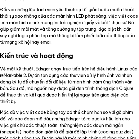
Đối với những lập trình viên yêu thích sự tối giản hoặc muốn thoát
khỏi sự xao nhãng của các màn hình LED phát sáng, việc viết code
trên màn hình e-ink mang lại trải nghiệm "giấy và bút" thực sự. Nó
giúp giảm mỏi mắt và tăng cường sự tập trung, đặc biệt khi cần
suy nghĩ logic phức tạp mà không bị làm phiền bởi các thông báo
từ mạng xã hội hay email.
Kiến trúc và hoạt động
Về mặt kỹ thuật, Edsger chạy trực tiếp trên hệ điều hành Linux của
reMarkable 2. Dự án tận dụng các thư viện xử lý hình ảnh và nhận
dạng ký tự để chuyển đổi dữ liệu từ màn hình cảm ứng thành văn
bản. Sau đó, mã nguồn này được gửi đến trình thông dịch Clojure
để thực thi và kết quả được hiển thị lại ngay trên giao diện của
thiết bị.
Mặc dù việc viết code bằng tay có thể chậm hơn so với gõ phím
đối với các đoạn mã dài, nhưng Edsger tỏ ra cực kỳ hữu ích cho
việc ghi chú các thuật toán, thử nghiệm các đoạn mã ngắn
(snippets), hoặc đơn giản là để giải đố lập trình (coding puzzles)
một cách sáng tạo. Dự án này là một minh chứng rõ ràng cho tiềm