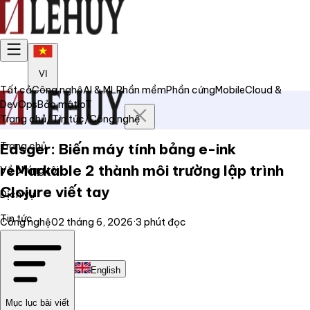
VI
Tất cả
Công nghệ
AI & ML
Phần mềm
Phần cứng
Mobile
Cloud &
DevOps
Bảo mật
IoT
Trang chủ
/
Tin tức
/
Công nghệ
Trang chủ
Edsger: Biến máy tính bảng e-ink
reMarkable 2 thành môi trường lập trình
Về chúng tôi
Clojure viết tay
Dịch vụ
Tin tức
Công nghệ
02 tháng 6, 2026
·
3
phút đọc
Liên hệ
Tiếng Việt
English
Mục lục bài viết