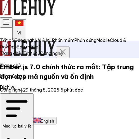
VI
Tất cả
Công nghệ
AI & ML
Phần mềm
Phần cứng
Mobile
Cloud &
DevOps
Bảo mật
IoT
Trang chủ
/
Tin tức
/
Công nghệ
Trang chủ
Ember.js 7.0 chính thức ra mắt: Tập trung
dọn dẹp mã nguồn và ổn định
Về chúng tôi
Dịch vụ
Công nghệ
29 tháng 5, 2026
·
6
phút đọc
Tin tức
Liên hệ
Tiếng Việt
English
Mục lục bài viết