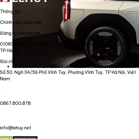
Thông tin
Chính sách bảo mật
Đăng ký kinh doanh
0108340562 cấp ngày 27/06/2018 bởi Sở Kế Hoạch và Đầu Tư
TP Hà Nội
Địa chỉ
Số 50, Ngõ 34/56 Phố Vĩnh Tuy, Phường Vĩnh Tuy, TP Hà Nội, Việt
Nam
0867.800.878
info@lehuy.net