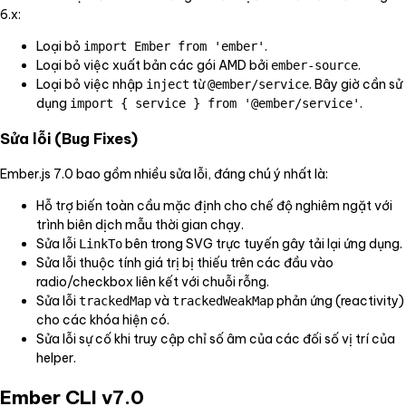
6.x:
Loại bỏ
.
import Ember from 'ember'
Loại bỏ việc xuất bản các gói AMD bởi
.
ember-source
Loại bỏ việc nhập
từ
. Bây giờ cần sử
inject
@ember/service
dụng
.
import { service } from '@ember/service'
Sửa lỗi (Bug Fixes)
Ember.js 7.0 bao gồm nhiều sửa lỗi, đáng chú ý nhất là:
Hỗ trợ biến toàn cầu mặc định cho chế độ nghiêm ngặt với
trình biên dịch mẫu thời gian chạy.
Sửa lỗi
bên trong SVG trực tuyến gây tải lại ứng dụng.
LinkTo
Sửa lỗi thuộc tính giá trị bị thiếu trên các đầu vào
radio/checkbox liên kết với chuỗi rỗng.
Sửa lỗi
và
phản ứng (reactivity)
trackedMap
trackedWeakMap
cho các khóa hiện có.
Sửa lỗi sự cố khi truy cập chỉ số âm của các đối số vị trí của
helper.
Ember CLI v7.0