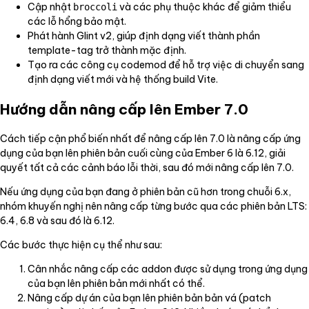
Cập nhật
và các phụ thuộc khác để giảm thiểu
broccoli
các lỗ hổng bảo mật.
Phát hành Glint v2, giúp định dạng viết thành phần
template-tag trở thành mặc định.
Tạo ra các công cụ codemod để hỗ trợ việc di chuyển sang
định dạng viết mới và hệ thống build Vite.
Hướng dẫn nâng cấp lên Ember 7.0
Cách tiếp cận phổ biến nhất để nâng cấp lên 7.0 là nâng cấp ứng
dụng của bạn lên phiên bản cuối cùng của Ember 6 là 6.12, giải
quyết tất cả các cảnh báo lỗi thời, sau đó mới nâng cấp lên 7.0.
Nếu ứng dụng của bạn đang ở phiên bản cũ hơn trong chuỗi 6.x,
nhóm khuyến nghị nên nâng cấp từng bước qua các phiên bản LTS:
6.4, 6.8 và sau đó là 6.12.
Các bước thực hiện cụ thể như sau:
Cân nhắc nâng cấp các addon được sử dụng trong ứng dụng
của bạn lên phiên bản mới nhất có thể.
Nâng cấp dự án của bạn lên phiên bản bản vá (patch