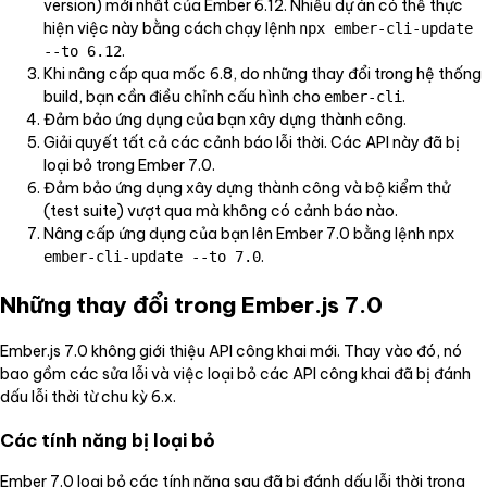
version) mới nhất của Ember 6.12. Nhiều dự án có thể thực
hiện việc này bằng cách chạy lệnh
npx ember-cli-update
.
--to 6.12
Khi nâng cấp qua mốc 6.8, do những thay đổi trong hệ thống
build, bạn cần điều chỉnh cấu hình cho
.
ember-cli
Đảm bảo ứng dụng của bạn xây dựng thành công.
Giải quyết tất cả các cảnh báo lỗi thời. Các API này đã bị
loại bỏ trong Ember 7.0.
Đảm bảo ứng dụng xây dựng thành công và bộ kiểm thử
(test suite) vượt qua mà không có cảnh báo nào.
Nâng cấp ứng dụng của bạn lên Ember 7.0 bằng lệnh
npx
.
ember-cli-update --to 7.0
Những thay đổi trong Ember.js 7.0
Ember.js 7.0 không giới thiệu API công khai mới. Thay vào đó, nó
bao gồm các sửa lỗi và việc loại bỏ các API công khai đã bị đánh
dấu lỗi thời từ chu kỳ 6.x.
Các tính năng bị loại bỏ
Ember 7.0 loại bỏ các tính năng sau đã bị đánh dấu lỗi thời trong