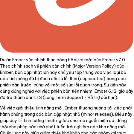
Dự án Ember vừa chính thức công bố sự ra mắt của Ember v7.0.
Theo chính sách về phiên bản chính (Major Version Policy) của
Ember, bản cập nhật lớn này chủ yếu tập trung vào việc loại bỏ
các tính năng đã bị đánh dấu là lỗi thời (deprecated) trong các
phiên bản trước, cùng với một số sửa lỗi quan trọng. Sự kiện này
cũng đồng nghĩa với việc phiên bản tiền nhiệm, Ember 6.12, giờ đây
đã trở thành bản LTS (Long Term Support - Hỗ trợ dài hạn).
Về việc giới thiệu tính năng mới, Ember thường hướng tới việc phát
hành chúng trong các bản cập nhật nhỏ (minor releases). Điều này
giúp duy trì tính tương thích ngược cho mã nguồn hiện có, đồng
thời cho phép các nhà phát triển trải nghiệm các khả năng mới.
Chiến lược này giúp giảm thiểu khó khăn cho các nhóm khi thực