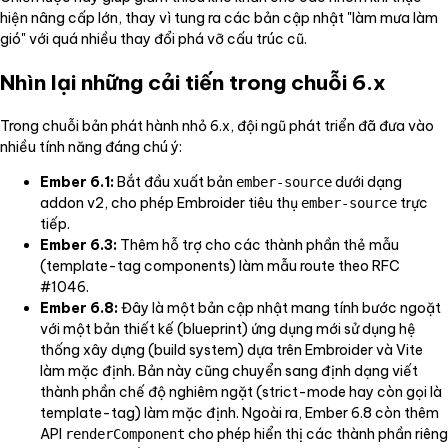
hiện nâng cấp lớn, thay vì tung ra các bản cập nhật "làm mưa làm
gió" với quá nhiều thay đổi phá vỡ cấu trúc cũ.
Nhìn lại những cải tiến trong chuỗi 6.x
Trong chuỗi bản phát hành nhỏ 6.x, đội ngũ phát triển đã đưa vào
nhiều tính năng đáng chú ý:
Ember 6.1:
Bắt đầu xuất bản
dưới dạng
ember-source
addon v2, cho phép Embroider tiêu thụ
trực
ember-source
tiếp.
Ember 6.3:
Thêm hỗ trợ cho các thành phần thẻ mẫu
(template-tag components) làm mẫu route theo RFC
#1046.
Ember 6.8:
Đây là một bản cập nhật mang tính bước ngoặt
với một bản thiết kế (blueprint) ứng dụng mới sử dụng hệ
thống xây dựng (build system) dựa trên Embroider và Vite
làm mặc định. Bản này cũng chuyển sang định dạng viết
thành phần chế độ nghiêm ngặt (strict-mode hay còn gọi là
template-tag) làm mặc định. Ngoài ra, Ember 6.8 còn thêm
API
cho phép hiển thị các thành phần riêng
renderComponent