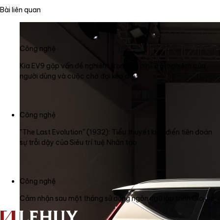
Bài liên quan
Công nghệ
Kia EV9 gặp vấn đề nghiêm trọng về pin: Trải nghiệm của
người dùng và cuộc chờ đợi kéo dài
Công nghệ
"The Last Evolution" (1932): Tiểu thuyết kinh điển tiên đoán
sự trỗi dậy của Siêu trí tuệ Nhân tạo
Công nghệ
Cảm nhận sau một tháng sử dụng ngôn ngữ lập trình Clojure