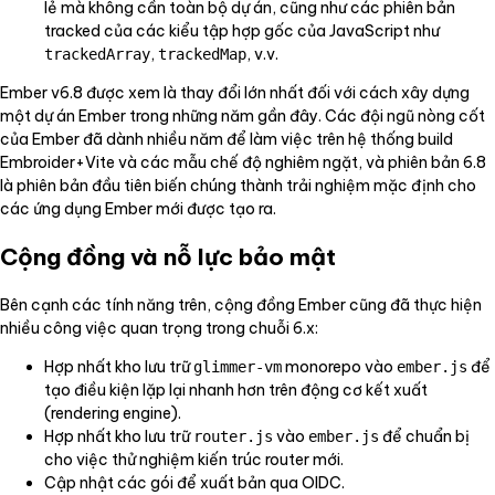
lẻ mà không cần toàn bộ dự án, cũng như các phiên bản
tracked của các kiểu tập hợp gốc của JavaScript như
,
, v.v.
trackedArray
trackedMap
Ember v6.8 được xem là thay đổi lớn nhất đối với cách xây dựng
một dự án Ember trong những năm gần đây. Các đội ngũ nòng cốt
của Ember đã dành nhiều năm để làm việc trên hệ thống build
Embroider+Vite và các mẫu chế độ nghiêm ngặt, và phiên bản 6.8
là phiên bản đầu tiên biến chúng thành trải nghiệm mặc định cho
các ứng dụng Ember mới được tạo ra.
Cộng đồng và nỗ lực bảo mật
Bên cạnh các tính năng trên, cộng đồng Ember cũng đã thực hiện
nhiều công việc quan trọng trong chuỗi 6.x:
Hợp nhất kho lưu trữ
monorepo vào
để
glimmer-vm
ember.js
tạo điều kiện lặp lại nhanh hơn trên động cơ kết xuất
(rendering engine).
Hợp nhất kho lưu trữ
vào
để chuẩn bị
router.js
ember.js
cho việc thử nghiệm kiến trúc router mới.
Cập nhật các gói để xuất bản qua OIDC.