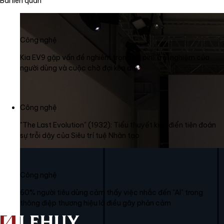
Bài liên quan
Công nghệ
Kia EV9 gặp vấn đề nghiêm trọng về pin: Trải nghiệm của
người dùng và cuộc chờ đợi kéo dài
Công nghệ
"The Last Evolution" (1932): Tiểu thuyết kinh điển tiên đoán
sự trỗi dậy của Siêu trí tuệ Nhân tạo
Công nghệ
60% người tiêu dùng cảm thấy việc nhắc đến "AI" trong
thông điệp thương hiệu là điều gây phản cảm