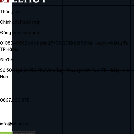
Thông tin
Chính sách bảo mật
Đăng ký kinh doanh
0108340562 cấp ngày 27/06/2018 bởi Sở Kế Hoạch và Đầu Tư
TP Hà Nội
Địa chỉ
Số 50, Ngõ 34/56 Phố Vĩnh Tuy, Phường Vĩnh Tuy, TP Hà Nội, Việt
Nam
0867.800.878
info@lehuy.net