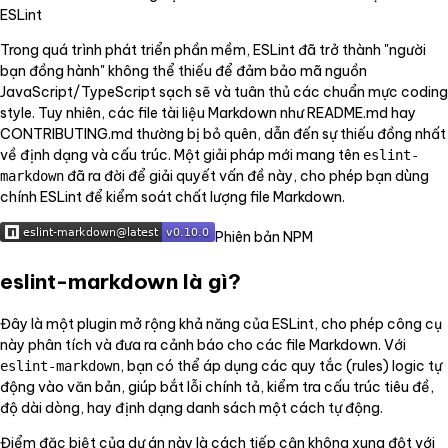
ESLint
Trong quá trình phát triển phần mềm, ESLint đã trở thành "người
bạn đồng hành" không thể thiếu để đảm bảo mã nguồn
JavaScript/TypeScript sạch sẽ và tuân thủ các chuẩn mực coding
style. Tuy nhiên, các file tài liệu Markdown như README.md hay
CONTRIBUTING.md thường bị bỏ quên, dẫn đến sự thiếu đồng nhất
về định dạng và cấu trúc. Một giải pháp mới mang tên
eslint-
đã ra đời để giải quyết vấn đề này, cho phép bạn dùng
markdown
chính ESLint để kiểm soát chất lượng file Markdown.
Phiên bản NPM
eslint-markdown là gì?
Đây là một plugin mở rộng khả năng của ESLint, cho phép công cụ
này phân tích và đưa ra cảnh báo cho các file Markdown. Với
, bạn có thể áp dụng các quy tắc (rules) logic tự
eslint-markdown
động vào văn bản, giúp bắt lỗi chính tả, kiểm tra cấu trúc tiêu đề,
độ dài dòng, hay định dạng danh sách một cách tự động.
Điểm đặc biệt của dự án này là cách tiếp cận không xung đột với