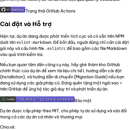
Trạng thái GitHub Actions
Cài đặt và Hỗ trợ
Hiện tại, dự án đang được phát triển tích cực và có sẵn trên NPM
dưới tên
. Để bắt đầu, người dùng chỉ cần cài đặt
eslint-markdown
gói này và cấu hình file
để bao gồm các file Markdown
.eslintrc
vào quá trình kiểm tra.
Nếu bạn quan tâm đến công cụ này, hãy ghé thăm kho GitHub
chính thức của dự án để xem tài liệu chi tiết, hướng dẫn cài đặt
(Installation), và hướng dẫn di chuyển (Migration Guide) nếu bạn
đang sử dụng các giải pháp cũ. Đừng quên tặng một ngôi sao ⭐
trên GitHub để ủng hộ tác giả duy trì và phát triển dự án.
Bảo mật
Dự án được cấp phép theo MIT, cho phép tự do sử dụng và sửa đổi
trong cả các dự án cá nhân và thương mại.
Chia sẻ: