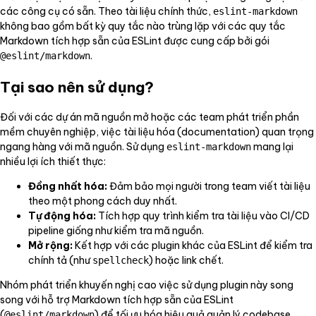
các công cụ có sẵn. Theo tài liệu chính thức,
eslint-markdown
không bao gồm bất kỳ quy tắc nào trùng lặp với các quy tắc
Markdown tích hợp sẵn của ESLint được cung cấp bởi gói
.
@eslint/markdown
Tại sao nên sử dụng?
Đối với các dự án mã nguồn mở hoặc các team phát triển phần
mềm chuyên nghiệp, việc tài liệu hóa (documentation) quan trọng
ngang hàng với mã nguồn. Sử dụng
mang lại
eslint-markdown
nhiều lợi ích thiết thực:
Đồng nhất hóa:
Đảm bảo mọi người trong team viết tài liệu
theo một phong cách duy nhất.
Tự động hóa:
Tích hợp quy trình kiểm tra tài liệu vào CI/CD
pipeline giống như kiểm tra mã nguồn.
Mở rộng:
Kết hợp với các plugin khác của ESLint để kiểm tra
chính tả (như
) hoặc link chết.
spellcheck
Nhóm phát triển khuyến nghị cao việc sử dụng plugin này song
song với hỗ trợ Markdown tích hợp sẵn của ESLint
(
) để tối ưu hóa hiệu quả quản lý codebase.
@eslint/markdown