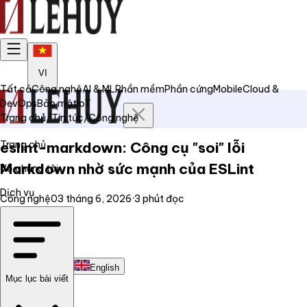
VI
Tất cả
Công nghệ
AI & ML
Phần mềm
Phần cứng
Mobile
Cloud &
DevOps
Bảo mật
IoT
Trang chủ
/
Tin tức
/
Công nghệ
Trang chủ
eslint-markdown: Công cụ "soi" lỗi
Markdown nhờ sức mạnh của ESLint
Về chúng tôi
Dịch vụ
Công nghệ
03 tháng 6, 2026
·
3
phút đọc
Tin tức
Liên hệ
Tiếng Việt
English
Mục lục bài viết