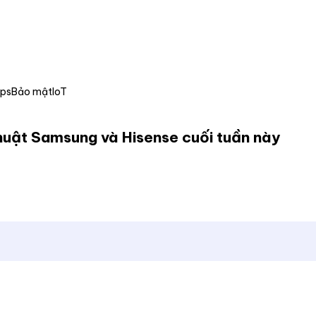
Ops
Bảo mật
IoT
uật Samsung và Hisense cuối tuần này