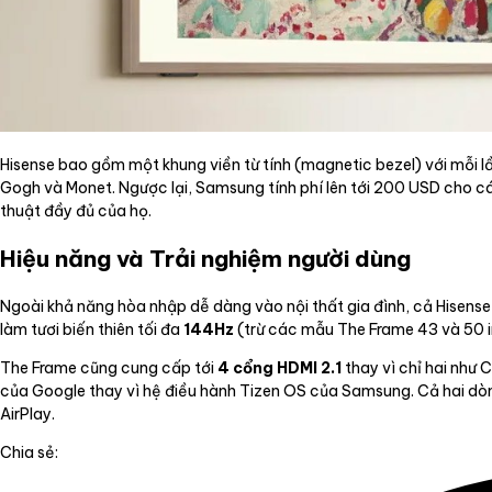
Hisense bao gồm một khung viền từ tính (magnetic bezel) với mỗi
Gogh và Monet. Ngược lại, Samsung tính phí lên tới 200 USD cho c
thuật đầy đủ của họ.
Hiệu năng và Trải nghiệm người dùng
Ngoài khả năng hòa nhập dễ dàng vào nội thất gia đình, cả Hisens
làm tươi biến thiên tối đa
144Hz
(trừ các mẫu The Frame 43 và 50 i
The Frame cũng cung cấp tới
4 cổng HDMI 2.1
thay vì chỉ hai như 
của Google thay vì hệ điều hành Tizen OS của Samsung. Cả hai dòn
AirPlay.
Chia sẻ: