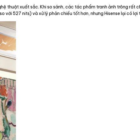
hệ thuật xuất sắc. Khi so sánh, các tác phẩm tranh ảnh trông rất 
 với 527 nits) và xử lý phản chiếu tốt hơn, nhưng Hisense lại có lợi 