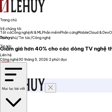
Trang chủ
Về chúng tôi
Tất cả
Công nghệ
AI & ML
Phần mềm
Phần cứng
Mobile
Cloud & Dev
Dịch vụ
Trang chủ
/
Tin tức
/
Công nghệ
Tin tức
Giảm giá hơn 40% cho các dòng TV nghệ th
Liên hệ
Công nghệ
30 tháng 5, 2026
·
2
phút đọc
VI
Mục lục bài viết
Trang chủ
Về chúng tôi