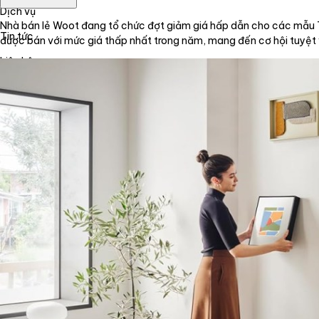
Dịch vụ
Nhà bán lẻ Woot đang tổ chức đợt giảm giá hấp dẫn cho các mẫ
Tin tức
được bán với mức giá thấp nhất trong năm, mang đến cơ hội tuyệt v
Liên hệ
Tiếng Việt
English