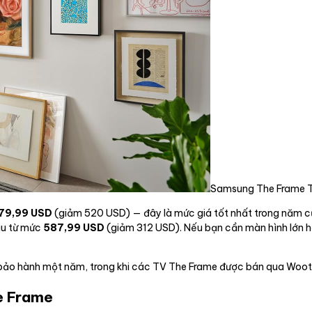
Samsung The Frame 
79,99 USD
(giảm 520 USD) — đây là mức giá tốt nhất trong năm c
ầu từ mức
587,99 USD
(giảm 312 USD). Nếu bạn cần màn hình lớn 
èm bảo hành một năm, trong khi các TV The Frame được bán qua Woo
e Frame