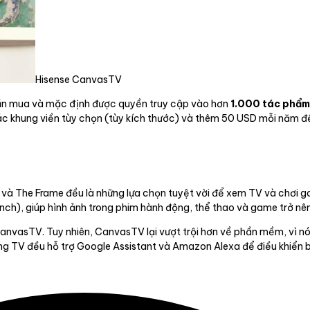
Hisense CanvasTV
 lần mua và mặc định được quyền truy cập vào hơn
1.000 tác phẩm
ác khung viền tùy chọn (tùy kích thước) và thêm 50 USD mỗi năm để
e và The Frame đều là những lựa chọn tuyệt vời để xem TV và chơi
nch), giúp hình ảnh trong phim hành động, thể thao và game trở n
CanvasTV. Tuy nhiên, CanvasTV lại vượt trội hơn về phần mềm, vì nó
g TV đều hỗ trợ Google Assistant và Amazon Alexa để điều khiển b