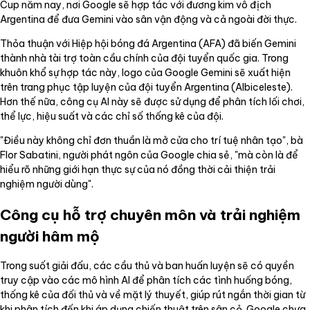
Cup năm nay, nơi Google sẽ hợp tác với đương kim vô địch
Argentina để đưa Gemini vào sân vận động và cả ngoài đời thực.
Thỏa thuận với Hiệp hội bóng đá Argentina (AFA) đã biến Gemini
thành nhà tài trợ toàn cầu chính của đội tuyển quốc gia. Trong
khuôn khổ sự hợp tác này, logo của Google Gemini sẽ xuất hiện
trên trang phục tập luyện của đội tuyển Argentina (Albiceleste).
Hơn thế nữa, công cụ AI này sẽ được sử dụng để phân tích lối chơi,
thể lực, hiệu suất và các chỉ số thống kê của đội.
"Điều này không chỉ đơn thuần là mở cửa cho trí tuệ nhân tạo", bà
Flor Sabatini, người phát ngôn của Google chia sẻ, "mà còn là để
hiểu rõ những giới hạn thực sự của nó đồng thời cải thiện trải
nghiệm người dùng".
Công cụ hỗ trợ chuyên môn và trải nghiệm
người hâm mộ
Trong suốt giải đấu, các cầu thủ và ban huấn luyện sẽ có quyền
truy cập vào các mô hình AI để phân tích các tình huống bóng,
thống kê của đối thủ và về mặt lý thuyết, giúp rút ngắn thời gian từ
khi phân tích đến khi áp dụng chiến thuật trên sân cỏ. Google chưa