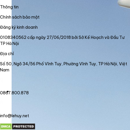
Thông tin
Chính sách bảo mật
Đăng ký kinh doanh
0108340562 cấp ngày 27/06/2018 bởi Sở Kế Hoạch và Đầu Tư
TP Hà Nội
Địa chỉ
Số 50, Ngõ 34/56 Phố Vĩnh Tuy, Phường Vĩnh Tuy, TP Hà Nội, Việt
Nam
0867.800.878
info@lehuy.net