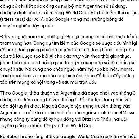
công bố chi tiết các công cụ nội bộ mà Argentina sẽ sử dụng,
nhưng ý định của họ rất rõ ràng: World Cup sẽ là bài kiểm thử áp lực
(stress test) đối với AI của Google trong môi trường bóng đá
chuyên nghiệp đầy áp lực.
Đối với người hâm mộ, những gì Google mang lại có tính thực tế và
tham vọng hơn. Công cụ tìm kiếm của Google sẽ được cấu hình lại
để hoạt động giống như một người hâm mộ đồng hành, cung cấp
câu trả lời được tạo bởi AI cho các truy vấn theo thời gian thực,
phân tích các tình huống quan trọng và cung cấp số liệu thống kê
chuyên sâu. Nó cũng cho phép người hâm mộ tạo bài hát, meme,
tranh hoạt hình và các nội dung hình ảnh khác để thúc đẩy tương
tác trên mạng xã hội trong và sau mỗi trận đấu.
Theo Google, thỏa thuận với Argentina đã được chốt vào tháng 3
nhưng mới được công bố vào tháng 5 để tiếp tục đàm phán với
các đội tuyển khác. Mặc dù Google tập trung truyền thông vào
Argentina — có lẽ là do sức hút của các ngôi sao như Lionel Messi —
nhưng công ty cũng đã ký hợp đồng với Brazil và Pháp, hai đội
tuyển quốc gia khác từng vô địch World Cup.
Bà Sabatini cho rằng, đối với Google, World Cup là sự kiện văn hóa