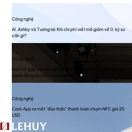
Công nghệ
AI, Ashby và Tương lai: Khi chi phí viết mã giảm về 0, kỹ sư
cần gì?
Công nghệ
Kia EV9 gặp vấn đề nghiêm trọng về pin: Trải nghiệm của
người dùng và cuộc chờ đợi kéo dài
Công nghệ
Cash App ra mắt "đũa thần" thanh toán chạm NFC giá 25
USD