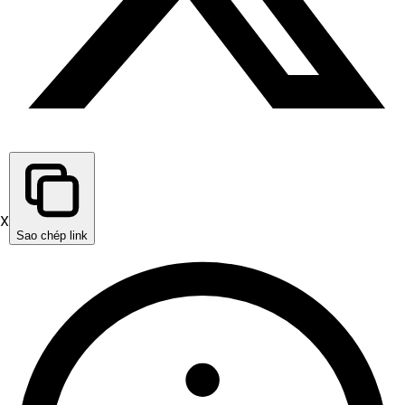
X
Sao chép link