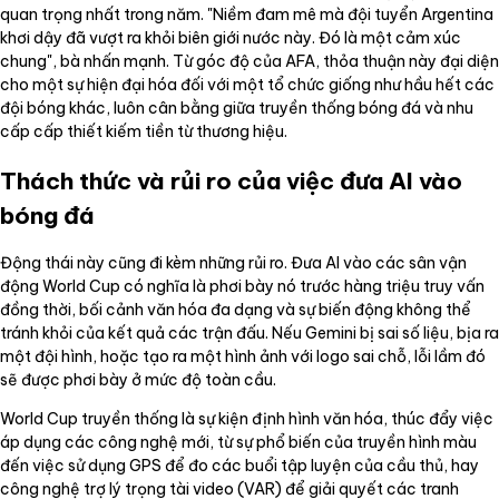
quan trọng nhất trong năm. "Niềm đam mê mà đội tuyển Argentina
khơi dậy đã vượt ra khỏi biên giới nước này. Đó là một cảm xúc
chung", bà nhấn mạnh. Từ góc độ của AFA, thỏa thuận này đại diện
cho một sự hiện đại hóa đối với một tổ chức giống như hầu hết các
đội bóng khác, luôn cân bằng giữa truyền thống bóng đá và nhu
cấp cấp thiết kiếm tiền từ thương hiệu.
Thách thức và rủi ro của việc đưa AI vào
bóng đá
Động thái này cũng đi kèm những rủi ro. Đưa AI vào các sân vận
động World Cup có nghĩa là phơi bày nó trước hàng triệu truy vấn
đồng thời, bối cảnh văn hóa đa dạng và sự biến động không thể
tránh khỏi của kết quả các trận đấu. Nếu Gemini bị sai số liệu, bịa ra
một đội hình, hoặc tạo ra một hình ảnh với logo sai chỗ, lỗi lầm đó
sẽ được phơi bày ở mức độ toàn cầu.
World Cup truyền thống là sự kiện định hình văn hóa, thúc đẩy việc
áp dụng các công nghệ mới, từ sự phổ biến của truyền hình màu
đến việc sử dụng GPS để đo các buổi tập luyện của cầu thủ, hay
công nghệ trợ lý trọng tài video (VAR) để giải quyết các tranh