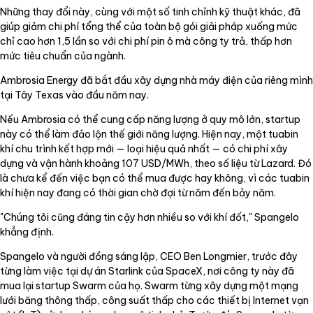
Những thay đổi này, cùng với một số tinh chỉnh kỹ thuật khác, đã
giúp giảm chi phí tổng thể của toàn bộ gói giải pháp xuống mức
chỉ cao hơn 1,5 lần so với chi phí pin ô mà công ty trả, thấp hơn
mức tiêu chuẩn của ngành.
Ambrosia Energy đã bắt đầu xây dựng nhà máy điện của riêng mình
tại Tây Texas vào đầu năm nay.
Nếu Ambrosia có thể cung cấp năng lượng ở quy mô lớn, startup
này có thể làm đảo lộn thế giới năng lượng. Hiện nay, một tuabin
khí chu trình kết hợp mới — loại hiệu quả nhất — có chi phí xây
dựng và vận hành khoảng 107 USD/MWh, theo số liệu từ Lazard. Đó
là chưa kể đến việc bạn có thể mua được hay không, vì các tuabin
khí hiện nay đang có thời gian chờ đợi từ năm đến bảy năm.
"Chúng tôi cũng đáng tin cậy hơn nhiều so với khí đốt," Spangelo
khẳng định.
Spangelo và người đồng sáng lập, CEO Ben Longmier, trước đây
từng làm việc tại dự án Starlink của SpaceX, nơi công ty này đã
mua lại startup Swarm của họ. Swarm từng xây dựng một mạng
lưới băng thông thấp, công suất thấp cho các thiết bị Internet vạn