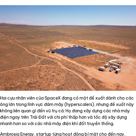
Hai cựu nhân viên của SpaceX đang có một đề xuất dành cho các
ông lớn trong lĩnh vực đám mây (hyperscalers), nhưng đề xuất này
không liên quan gì đến vũ trụ cả: Họ đang xây dựng các nhà máy
điện ngay trên Trái Đất với chi phí thấp hơn và tốc độ xây dựng
nhanh hơn so với các nhà máy điện khí đốt truyền thống.
Ambrosia Energy, startup từng hoạt động bí mật cho đến nay,