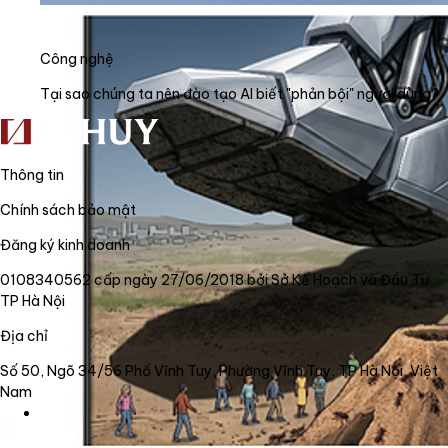
Công nghệ
Tại sao chúng ta nên đào tạo AI biết "phản bội" người dùng?
Thông tin
Chính sách bảo mật
Đăng ký kinh doanh
0108340562 cấp ngày 27/06/2018 bởi Sở Kế Hoạch và Đầu Tư
TP Hà Nội
Địa chỉ
Số 50, Ngõ 34/56 Phố Vĩnh Tuy, Phường Vĩnh Tuy, TP Hà Nội, Việt
Nam