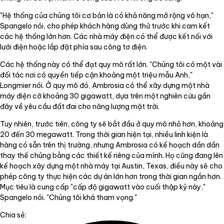
"Hệ thống của chúng tôi cơ bản là có khả năng mở rộng vô hạn,"
Spangelo nói, cho phép khách hàng dùng thử trước khi cam kết
các hệ thống lớn hơn. Các nhà máy điện có thể được kết nối với
lưới điện hoặc lắp đặt phía sau công tơ điện.
Các hệ thống này có thể đạt quy mô rất lớn. "Chúng tôi có một vài
đối tác nơi có quyền tiếp cận khoảng một triệu mẫu Anh,"
Longmier nói. Ở quy mô đó, Ambrosia có thể xây dựng một nhà
máy điện cỡ khoảng 30 gigawatt, dựa trên một nghiên cứu gần
đây về yêu cầu đất đai cho năng lượng mặt trời.
Tuy nhiên, trước tiên, công ty sẽ bắt đầu ở quy mô nhỏ hơn, khoảng
20 đến 30 megawatt. Trong thời gian hiện tại, nhiều linh kiện là
hàng có sẵn trên thị trường, nhưng Ambrosia có kế hoạch dần dần
thay thế chúng bằng các thiết kế riêng của mình. Họ cũng đang lên
kế hoạch xây dựng một nhà máy tại Austin, Texas, điều này sẽ cho
phép công ty thực hiện các dự án lớn hơn trong thời gian ngắn hơn.
Mục tiêu là cung cấp "cấp độ gigawatt vào cuối thập kỷ này,"
Spangelo nói. "Chúng tôi khá tham vọng."
Chia sẻ: