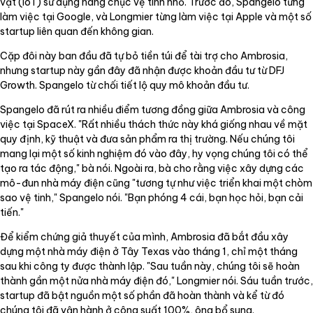
vật (IoT) sử dụng hàng chục vệ tinh nhỏ. Trước đó, Spangelo từng
làm việc tại Google, và Longmier từng làm việc tại Apple và một số
startup liên quan đến không gian.
Cặp đôi này ban đầu đã tự bỏ tiền túi để tài trợ cho Ambrosia,
nhưng startup này gần đây đã nhận được khoản đầu tư từ DFJ
Growth. Spangelo từ chối tiết lộ quy mô khoản đầu tư.
Spangelo đã rút ra nhiều điểm tương đồng giữa Ambrosia và công
việc tại SpaceX. "Rất nhiều thách thức này khá giống nhau về mặt
quy định, kỹ thuật và đưa sản phẩm ra thị trường. Nếu chúng tôi
mang lại một số kinh nghiệm đó vào đây, hy vọng chúng tôi có thể
tạo ra tác động," bà nói. Ngoài ra, bà cho rằng việc xây dựng các
mô-đun nhà máy điện cũng "tương tự như việc triển khai một chòm
sao vệ tinh," Spangelo nói. "Bạn phóng 4 cái, bạn học hỏi, bạn cải
tiến."
Để kiểm chứng giả thuyết của mình, Ambrosia đã bắt đầu xây
dựng một nhà máy điện ở Tây Texas vào tháng 1, chỉ một tháng
sau khi công ty được thành lập. "Sau tuần này, chúng tôi sẽ hoàn
thành gần một nửa nhà máy điện đó," Longmier nói. Sáu tuần trước,
startup đã bật nguồn một số phần đã hoàn thành và kể từ đó
chúng tôi đã vận hành ở công suất 100%, ông bổ sung.