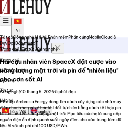
VI
Tất cả
Công nghệ
AI & ML
Phần mềm
Phần cứng
Mobile
Cloud &
DevOps
Bảo mật
IoT
Trang chủ
/
Tin tức
/
Công nghệ
Trang chủ
Hai cựu nhân viên SpaceX đặt cược vào
năng lượng mặt trời và pin để "nhiên liệu"
Về chúng tôi
cho cơn sốt AI
Dịch vụ
Tin tức
Công nghệ
10 tháng 6, 2026
·
5
phút đọc
Liên hệ
Startup Ambrosia Energy đang tìm cách xây dựng các nhà máy
điện nhanh hơn và rẻ hơn khí đốt tự nhiên bằng cách kết hợp pin
Tiếng Việt
English
lithium-ion với năng lượng mặt trời. Mục tiêu của họ là cung cấp
nguồn điện ổn định quanh suốt ngày đêm cho các trung tâm dữ
liệu AI với chi phí chỉ 100 USD/MWh.