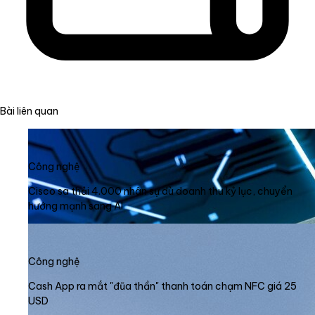
Bài liên quan
Công nghệ
Cisco sa thải 4.000 nhân sự dù doanh thu kỷ lục, chuyển
hướng mạnh sang AI
Công nghệ
Cash App ra mắt "đũa thần" thanh toán chạm NFC giá 25
USD