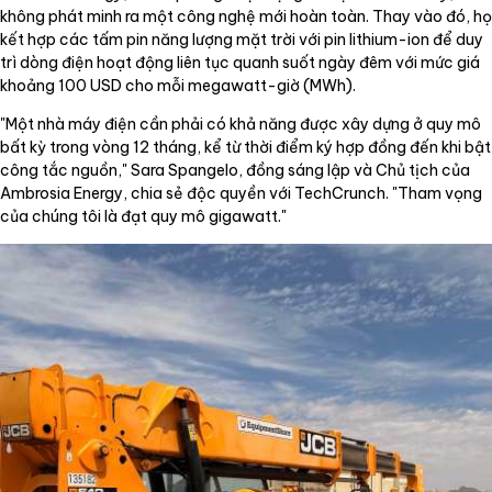
không phát minh ra một công nghệ mới hoàn toàn. Thay vào đó, họ
kết hợp các tấm pin năng lượng mặt trời với pin lithium-ion để duy
trì dòng điện hoạt động liên tục quanh suốt ngày đêm với mức giá
khoảng 100 USD cho mỗi megawatt-giờ (MWh).
"Một nhà máy điện cần phải có khả năng được xây dựng ở quy mô
bất kỳ trong vòng 12 tháng, kể từ thời điểm ký hợp đồng đến khi bật
công tắc nguồn," Sara Spangelo, đồng sáng lập và Chủ tịch của
Ambrosia Energy, chia sẻ độc quyền với TechCrunch. "Tham vọng
của chúng tôi là đạt quy mô gigawatt."