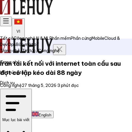
VI
Tất cả
Công nghệ
AI & ML
Phần mềm
Phần cứng
Mobile
Cloud &
DevOps
Bảo mật
IoT
Trang chủ
/
Tin tức
/
Công nghệ
Trang chủ
Iran tái kết nối với internet toàn cầu sau
đợt cô lập kéo dài 88 ngày
Về chúng tôi
Dịch vụ
Công nghệ
27 tháng 5, 2026
·
3
phút đọc
Tin tức
Liên hệ
Tiếng Việt
English
Mục lục bài viết