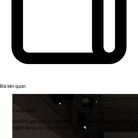
Bài liên quan
Công nghệ
Kia EV9 gặp vấn đề nghiêm trọng về pin: Trải nghiệm của
người dùng và cuộc chờ đợi kéo dài