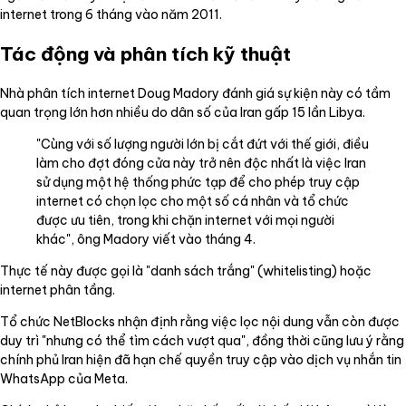
internet trong 6 tháng vào năm 2011.
Tác động và phân tích kỹ thuật
Nhà phân tích internet Doug Madory đánh giá sự kiện này có tầm
quan trọng lớn hơn nhiều do dân số của Iran gấp 15 lần Libya.
"Cùng với số lượng người lớn bị cắt đứt với thế giới, điều
làm cho đợt đóng cửa này trở nên độc nhất là việc Iran
sử dụng một hệ thống phức tạp để cho phép truy cập
internet có chọn lọc cho một số cá nhân và tổ chức
được ưu tiên, trong khi chặn internet với mọi người
khác", ông Madory viết vào tháng 4.
Thực tế này được gọi là "danh sách trắng" (whitelisting) hoặc
internet phân tầng.
Tổ chức NetBlocks nhận định rằng việc lọc nội dung vẫn còn được
duy trì "nhưng có thể tìm cách vượt qua", đồng thời cũng lưu ý rằng
chính phủ Iran hiện đã hạn chế quyền truy cập vào dịch vụ nhắn tin
WhatsApp của Meta.