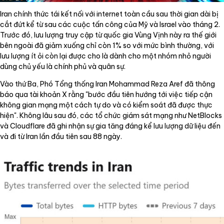
Iran chính thức tái kết nối với internet toàn cầu sau thời gian dài bị
cắt đứt kể từ sau các cuộc tấn công của Mỹ và Israel vào tháng 2.
Trước đó, lưu lượng truy cập từ quốc gia Vùng Vịnh này ra thế giới
bên ngoài đã giảm xuống chỉ còn 1% so với mức bình thường, với
lưu lượng ít ỏi còn lại được cho là dành cho một nhóm nhỏ người
dùng chủ yếu là chính phủ và quân sự.
Vào thứ Ba, Phó Tổng thống Iran Mohammad Reza Aref đã thông
báo qua tài khoản X rằng "bước đầu tiên hướng tới việc tiếp cận
không gian mạng một cách tự do và có kiểm soát đã được thực
hiện". Không lâu sau đó, các tổ chức giám sát mạng như NetBlocks
và Cloudflare đã ghi nhận sự gia tăng đáng kể lưu lượng dữ liệu đến
và đi từ Iran lần đầu tiên sau 88 ngày.