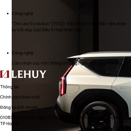
Công nghệ
"The Last Evolution" (1932): Tiểu thuyết kinh điển tiên đoán
sự trỗi dậy của Siêu trí tuệ Nhân tạo
Công nghệ
Cảm nhận sau một tháng sử dụng ngôn ngữ lập trình Clojure
Thông tin
Chính sách bảo mật
Đăng ký kinh doanh
0108340562 cấp ngày 27/06/2018 bởi Sở Kế Hoạch và Đầu Tư
TP Hà Nội