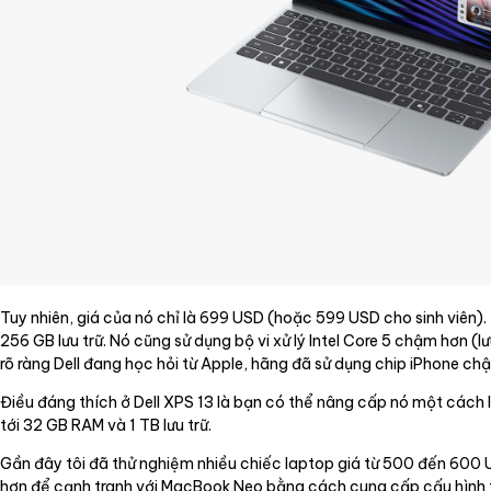
Tuy nhiên, giá của nó chỉ là 699 USD (hoặc 599 USD cho sinh viên)
256 GB lưu trữ. Nó cũng sử dụng bộ vi xử lý Intel Core 5 chậm hơn (lư
rõ ràng Dell đang học hỏi từ Apple, hãng đã sử dụng chip iPhone ch
Điều đáng thích ở Dell XPS 13 là bạn có thể nâng cấp nó một cách l
tới 32 GB RAM và 1 TB lưu trữ.
Gần đây tôi đã thử nghiệm nhiều chiếc laptop giá từ 500 đến 600 
hơn để cạnh tranh với MacBook Neo bằng cách cung cấp cấu hình t