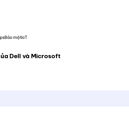
Ops
Bảo mật
IoT
ủa Dell và Microsoft