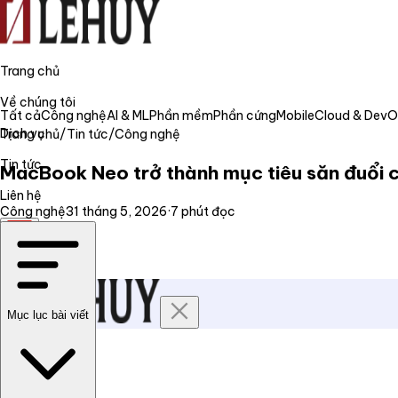
Trang chủ
Về chúng tôi
Tất cả
Công nghệ
AI & ML
Phần mềm
Phần cứng
Mobile
Cloud & Dev
Dịch vụ
Trang chủ
/
Tin tức
/
Công nghệ
Tin tức
MacBook Neo trở thành mục tiêu săn đuổi c
Liên hệ
Công nghệ
31 tháng 5, 2026
·
7
phút đọc
VI
Mục lục bài viết
Trang chủ
Về chúng tôi