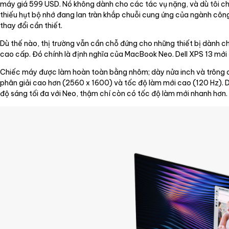
máy giá 599 USD. Nó không dành cho các tác vụ nặng, và dù tôi cho
thiếu hụt bộ nhớ đang lan tràn khắp chuỗi cung ứng của ngành cô
thay đổi cần thiết.
Dù thế nào, thị trường vẫn cần chỗ đứng cho những thiết bị dành
cao cấp. Đó chính là định nghĩa của MacBook Neo. Dell XPS 13 mới 
Chiếc máy được làm hoàn toàn bằng nhôm; dày nửa inch và trông c
phân giải cao hơn (2560 x 1600) và tốc độ làm mới cao (120 Hz). Del
độ sáng tối đa với Neo, thậm chí còn có tốc độ làm mới nhanh hơn.