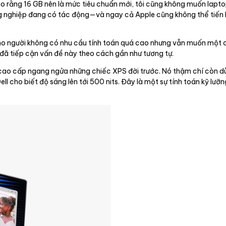
 rằng 16 GB nên là mức tiêu chuẩn mới, tôi cũng không muốn laptop 
ng nghiệp đang có tác động—và ngay cả Apple cũng không thể tiến 
 cho người không có nhu cầu tính toán quá cao nhưng vẫn muốn một
đã tiếp cận vấn đề này theo cách gần như tương tự.
ao cấp ngang ngửa những chiếc XPS đời trước. Nó thậm chí còn dù
l cho biết độ sáng lên tới 500 nits. Đây là một sự tính toán kỹ lưỡ