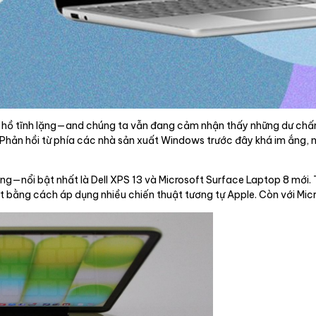
hồ tĩnh lặng—and chúng ta vẫn đang cảm nhận thấy những dư chấn 
Phản hồi từ phía các nhà sản xuất Windows trước đây khá im ắng, 
ường—nổi bật nhất là Dell XPS 13 và Microsoft Surface Laptop 8 mớ
t bằng cách áp dụng nhiều chiến thuật tương tự Apple. Còn với Micr