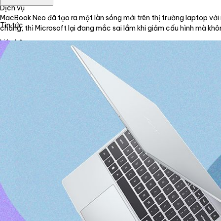
Dịch vụ
MacBook Neo đã tạo ra một làn sóng mới trên thị trường laptop với 
Tin tức
chăng, thì Microsoft lại đang mắc sai lầm khi giảm cấu hình mà kh
Liên hệ
Tiếng Việt
English