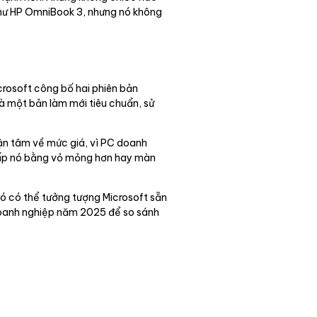
như HP OmniBook 3, nhưng nó không
crosoft công bố hai phiên bản
là một bản làm mới tiêu chuẩn, sử
bận tâm về mức giá, vì PC doanh
 cấp nó bằng vỏ mỏng hơn hay màn
ó có thể tưởng tượng Microsoft sẵn
oanh nghiệp năm 2025 để so sánh