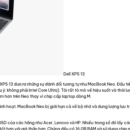
Dell XPS 13
. XPS 13 đưa ra những sự đánh đổi tương tự như MacBook Neo. Đầu ti
u ý: không phải Intel Core Ultra). Tôi rất tò mò về hiệu suất và thời
ậm hơn trên Neo thay vì chip cấp laptop dòng M.
inh hoạt. MacBook Neo bị giới hạn cả về bộ nhớ và dung lượng lưu tr
USD của các hãng như Acer, Lenovo và HP. Nhiều trong số đó lấy c
ốt hơn với giá thấp hơn. Chúng đều có 16 GB RAM và sử dụng chip