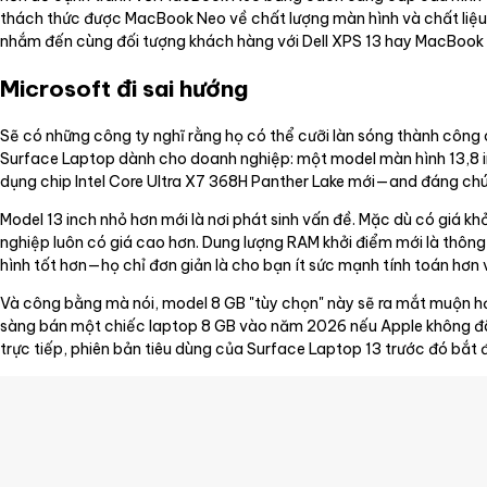
thách thức được MacBook Neo về chất lượng màn hình và chất liệ
nhắm đến cùng đối tượng khách hàng với Dell XPS 13 hay MacBook
Microsoft đi sai hướng
Sẽ có những công ty nghĩ rằng họ có thể cưỡi làn sóng thành công
Surface Laptop dành cho doanh nghiệp: một model màn hình 13,8 inc
dụng chip Intel Core Ultra X7 368H Panther Lake mới—and đáng chú
Model 13 inch nhỏ hơn mới là nơi phát sinh vấn đề. Mặc dù có giá k
nghiệp luôn có giá cao hơn. Dung lượng RAM khởi điểm mới là thông
hình tốt hơn—họ chỉ đơn giản là cho bạn ít sức mạnh tính toán hơn v
Và công bằng mà nói, model 8 GB "tùy chọn" này sẽ ra mắt muộn hơ
sàng bán một chiếc laptop 8 GB vào năm 2026 nếu Apple không đ
trực tiếp, phiên bản tiêu dùng của Surface Laptop 13 trước đó bắt 