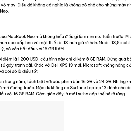
u vỏ máy. Điều đó không có nghĩa là không có chỗ cho những máy 
 Neo.
 của MacBook Neo mà không hiểu điều gì làm nên nó. Tuần trước, Mi
h cao cấp hơn và một thiết bị 13 inch giá rẻ hơn. Model 13,8 inch 
 ý, nó vẫn bắt đầu với 16 GB RAM.
hởi điểm là 1.200 USD, cấu hình này chỉ đi kèm 8 GB RAM. Đừng quá 
 số gây tranh cãi. Khác với Dell XPS 13 mới, Microsoft không nâng
à coi đó là điều tốt.
n trong năm, tách biệt với các phiên bản 16 GB và 24 GB. Nhưng kh
ã mở đường trước. Mặc dù không có Surface Laptop 13 dành cho d
đầu với 16 GB RAM. Cảm giác đây là một sự hạ cấp thế hệ rõ ràng.