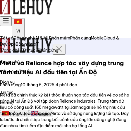
VI
Tất cả
Công nghệ
AI & ML
Phần mềm
Phần cứng
Mobile
Cloud &
DevOps
Bảo mật
IoT
Trang chủ
/
Tin tức
/
Phần cứng
Trang chủ
Meta và Reliance hợp tác xây dựng trung
tâm dữ liệu AI đầu tiên tại Ấn Độ
Về chúng tôi
Dịch vụ
Phần cứng
10 tháng 6, 2026
·
4
phút đọc
Tin tức
Meta đã chính thức ký kết thỏa thuận hợp tác đầu tiên về cơ sở hạ
tầng AI tại Ấn Độ với tập đoàn Reliance Industries. Trung tâm dữ
Liên hệ
liệu có công suất 168 megawatt tại Jamnagar sẽ hỗ trợ nhu cầu
tính toán AI toàn cầu của Meta và sử dụng năng lượng tái tạo. Đây
Tiếng Việt
English
là bước đi chiến lược trong bối cảnh các ông lớn công nghệ đang
đua nhau tìm kiếm địa điểm mới cho hạ tầng AI.