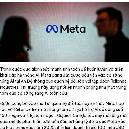
Trong cuộc đua giành sức mạnh tính toán để huấn luyện và triển
khai các hệ thống AI, Meta đang đặt cược đầu tiên vào cơ sở hạ
tầng AI tại Ấn Độ thông qua quan hệ đối tác với tập đoàn Reliance
Industries. Thị trường này đang nổi lên nhanh chóng như một trung
tâm của cơ sở hạ tầng AI toàn cầu.
Được công bố vào thứ Tư, quan hệ đối tác này sẽ thấy Meta hợp
tác với Reliance trên một trung tâm dữ liệu hỗ trợ AI có công suất
168 megawatt tại Jamnagar, Gujarat. Sự hợp tác này mở rộng mối
quan hệ đã phát triển từ khoản đầu tư hàng tỷ đô la của Meta vào
Jio Platforms vào năm 2020, đến liên doanh trị giá 100 triệu USD