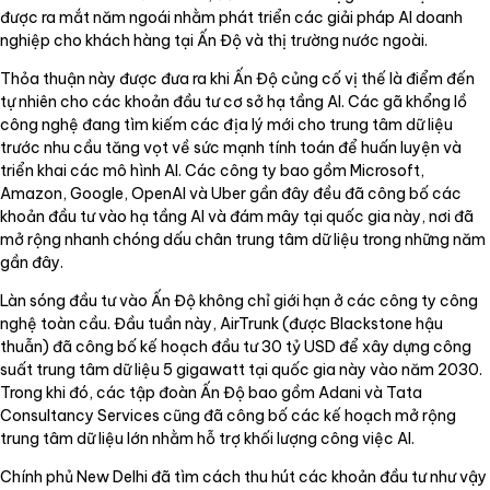
được ra mắt năm ngoái nhằm phát triển các giải pháp AI doanh
nghiệp cho khách hàng tại Ấn Độ và thị trường nước ngoài.
Thỏa thuận này được đưa ra khi Ấn Độ củng cố vị thế là điểm đến
tự nhiên cho các khoản đầu tư cơ sở hạ tầng AI. Các gã khổng lồ
công nghệ đang tìm kiếm các địa lý mới cho trung tâm dữ liệu
trước nhu cầu tăng vọt về sức mạnh tính toán để huấn luyện và
triển khai các mô hình AI. Các công ty bao gồm Microsoft,
Amazon, Google, OpenAI và Uber gần đây đều đã công bố các
khoản đầu tư vào hạ tầng AI và đám mây tại quốc gia này, nơi đã
mở rộng nhanh chóng dấu chân trung tâm dữ liệu trong những năm
gần đây.
Làn sóng đầu tư vào Ấn Độ không chỉ giới hạn ở các công ty công
nghệ toàn cầu. Đầu tuần này, AirTrunk (được Blackstone hậu
thuẫn) đã công bố kế hoạch đầu tư 30 tỷ USD để xây dựng công
suất trung tâm dữ liệu 5 gigawatt tại quốc gia này vào năm 2030.
Trong khi đó, các tập đoàn Ấn Độ bao gồm Adani và Tata
Consultancy Services cũng đã công bố các kế hoạch mở rộng
trung tâm dữ liệu lớn nhằm hỗ trợ khối lượng công việc AI.
Chính phủ New Delhi đã tìm cách thu hút các khoản đầu tư như vậy