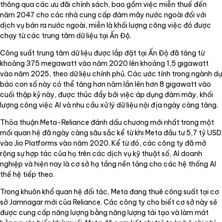
thông qua các ưu đãi chính sách, bao gồm việc miễn thuế đến
năm 2047 cho các nhà cung cấp đám mây nước ngoài đối với
dịch vụ bán ra nước ngoài, miễn là khối lượng công việc đó được
chạy từ các trung tâm dữ liệu tại Ấn Độ.
Công suất trung tâm dữ liệu được lắp đặt tại Ấn Độ đã tăng từ
khoảng 375 megawatt vào năm 2020 lên khoảng 1,5 gigawatt
vào năm 2025, theo dữ liệu chính phủ. Các ước tính trong ngành dự
báo con số này có thể tăng hơn năm lần lên hơn 8 gigawatt vào
cuối thập kỷ này, được thúc đẩy bởi việc áp dụng đám mây, khối
lượng công việc AI và nhu cầu xử lý dữ liệu nội địa ngày càng tăng.
Thỏa thuận Meta-Reliance đánh dấu chương mới nhất trong một
mối quan hệ đã ngày càng sâu sắc kể từ khi Meta đầu tư 5,7 tỷ USD
vào Jio Platforms vào năm 2020. Kể từ đó, các công ty đã mở
rộng sự hợp tác của họ trên các dịch vụ kỹ thuật số, AI doanh
nghiệp và hiện nay là cơ sở hạ tầng nền tảng cho các hệ thống AI
thế hệ tiếp theo.
Trong khuôn khổ quan hệ đối tác, Meta đang thuê công suất tại cơ
sở Jamnagar mới của Reliance. Các công ty cho biết cơ sở này sẽ
được cung cấp năng lượng bằng năng lượng tái tạo và làm mát