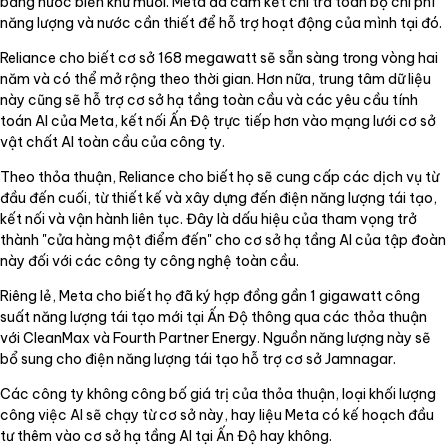
bằng nước biển khử muối. Meta đã cam kết chi trả toàn bộ chi phí
năng lượng và nước cần thiết để hỗ trợ hoạt động của mình tại đó.
Reliance cho biết cơ sở 168 megawatt sẽ sẵn sàng trong vòng hai
năm và có thể mở rộng theo thời gian. Hơn nữa, trung tâm dữ liệu
này cũng sẽ hỗ trợ cơ sở hạ tầng toàn cầu và các yêu cầu tính
toán AI của Meta, kết nối Ấn Độ trực tiếp hơn vào mạng lưới cơ sở
vật chất AI toàn cầu của công ty.
Theo thỏa thuận, Reliance cho biết họ sẽ cung cấp các dịch vụ từ
đầu đến cuối, từ thiết kế và xây dựng đến điện năng lượng tái tạo,
kết nối và vận hành liên tục. Đây là dấu hiệu của tham vọng trở
thành "cửa hàng một điểm đến" cho cơ sở hạ tầng AI của tập đoàn
này đối với các công ty công nghệ toàn cầu.
Riêng lẻ, Meta cho biết họ đã ký hợp đồng gần 1 gigawatt công
suất năng lượng tái tạo mới tại Ấn Độ thông qua các thỏa thuận
với CleanMax và Fourth Partner Energy. Nguồn năng lượng này sẽ
bổ sung cho điện năng lượng tái tạo hỗ trợ cơ sở Jamnagar.
Các công ty không công bố giá trị của thỏa thuận, loại khối lượng
công việc AI sẽ chạy từ cơ sở này, hay liệu Meta có kế hoạch đầu
tư thêm vào cơ sở hạ tầng AI tại Ấn Độ hay không.