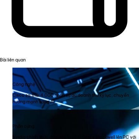
Bài liên quan
Công nghệ
Cisco sa thải 4.000 nhân sự dù doanh thu kỷ lục, chuyển
hướng mạnh sang AI
Phần cứng
Nvidia chính thức đưa siêu vi xử lý Grace Blackwell lên PC với