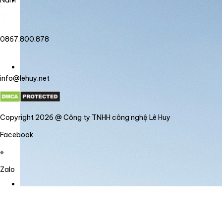
Nam
0867.800.878
info@lehuy.net
Copyright 2026 @ Công ty TNHH công nghệ Lê Huy
Facebook
Zalo