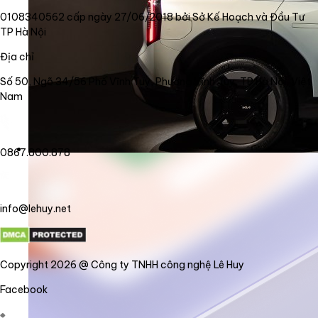
0108340562 cấp ngày 27/06/2018 bởi Sở Kế Hoạch và Đầu Tư
TP Hà Nội
Địa chỉ
Số 50, Ngõ 34/56 Phố Vĩnh Tuy, Phường Vĩnh Tuy, TP Hà Nội, Việt
Nam
0867.800.878
info@lehuy.net
Copyright 2026 @ Công ty TNHH công nghệ Lê Huy
Facebook