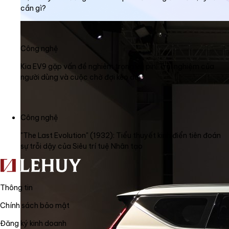
cần gì?
Công nghệ
Kia EV9 gặp vấn đề nghiêm trọng về pin: Trải nghiệm của
người dùng và cuộc chờ đợi kéo dài
Công nghệ
"The Last Evolution" (1932): Tiểu thuyết kinh điển tiên đoán
sự trỗi dậy của Siêu trí tuệ Nhân tạo
Thông tin
Chính sách bảo mật
Đăng ký kinh doanh