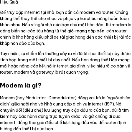
Hiệu Quả
Để truy cập internet tại nhà, bạn cần cả modem và router. Chúng
không thể thay thế cho nhau và phục vụ hai chức năng hoàn toàn
khác nhau. Nếu ví ngôi nhà của bạn như một hòn đảo, thì modem là
cảng biển nơi các tàu hàng từ thế giới mạng cập bến, còn router
chính là kho hàng điều phối xe tải giao hàng đến các thiết bị rải rác
khắp hòn đảo của bạn.
Tuy nhiên, sự nhầm lẫn thường xảy ra vì đôi khi hai thiết bị này được
tích hợp trong một thiết bị duy nhất. Nếu bạn đang thiết lập mạng
mới hoặc nâng cấp kết nối internet gia đình, việc hiểu rõ cơ bản về
router, modem và gateway là rất quan trọng.
Modem là gì?
Modem (hay Modulator-Demodulator) đóng vai trò là "người phiên
dịch" giữa ngôi nhà và Nhà cung cấp dịch vụ Internet (ISP). Nó
chuyển đổi (điều chế) lưu lượng truy cập đầu ra của bạn, dù là tìm
kiếm hay các hành động trực tuyến khác, và gửi chúng đi qua
internet, đồng thời giải điều chế lưu lượng đầu vào để router định
hướng đến thiết bị của bạn.