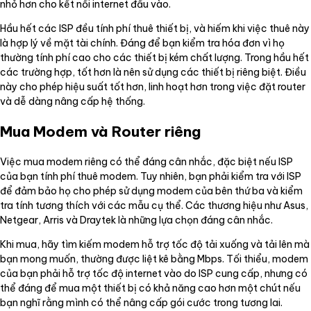
nhỏ hơn cho kết nối internet đầu vào.
Hầu hết các ISP đều tính phí thuê thiết bị, và hiếm khi việc thuê này
là hợp lý về mặt tài chính. Đáng để bạn kiểm tra hóa đơn vì họ
thường tính phí cao cho các thiết bị kém chất lượng. Trong hầu hết
các trường hợp, tốt hơn là nên sử dụng các thiết bị riêng biệt. Điều
này cho phép hiệu suất tốt hơn, linh hoạt hơn trong việc đặt router
và dễ dàng nâng cấp hệ thống.
Mua Modem và Router riêng
Việc mua modem riêng có thể đáng cân nhắc, đặc biệt nếu ISP
của bạn tính phí thuê modem. Tuy nhiên, bạn phải kiểm tra với ISP
để đảm bảo họ cho phép sử dụng modem của bên thứ ba và kiểm
tra tính tương thích với các mẫu cụ thể. Các thương hiệu như Asus,
Netgear, Arris và Draytek là những lựa chọn đáng cân nhắc.
Khi mua, hãy tìm kiếm modem hỗ trợ tốc độ tải xuống và tải lên mà
bạn mong muốn, thường được liệt kê bằng Mbps. Tối thiểu, modem
của bạn phải hỗ trợ tốc độ internet vào do ISP cung cấp, nhưng có
thể đáng để mua một thiết bị có khả năng cao hơn một chút nếu
bạn nghĩ rằng mình có thể nâng cấp gói cước trong tương lai.