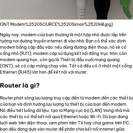
ONT Modem
%2520SOURCE%2520Simon%2520Hill.jpg)
Ngày nay, modem của bạn thường là một hộp nhỏ được lắp trên
tường nơi đường truyền internet đi vào nhà. Bạn có thể xác định
modem bằng cáp đầu vào: nếu dùng đường điện thoại, nó sẽ có
cổng nhỏ (RJ11); modem cáp sử dụng kết nối đồng trục tròn; còn
modem quang học, còn gọi là Thiết bị đầu cuối mạng quang
(ONT), sẽ có cáp mỏng chạy vào. Tất cả đều có ít nhất một cổng
Ethernet (RJ45) lớn hơn để kết nối với router.
Router là gì?
Router phát sóng lưu lượng truy cập đến từ modem đến các thiết bị
của bạn và định hướng lưu lượng từ thiết bị của bạn đến modem.
Nó điều tiết luồng dữ liệu, tạo ra Mạng cục bộ (LAN) trong nhà mà
các thiết bị có thể kết nối qua Ethernet hoặc Wi-Fi. Dù bạn đang
lướt web trên điện thoại, xem phim trên TV hay chơi game trên PC,
bạn đều đang dựa vào router để phân chia kết nối internet giữa