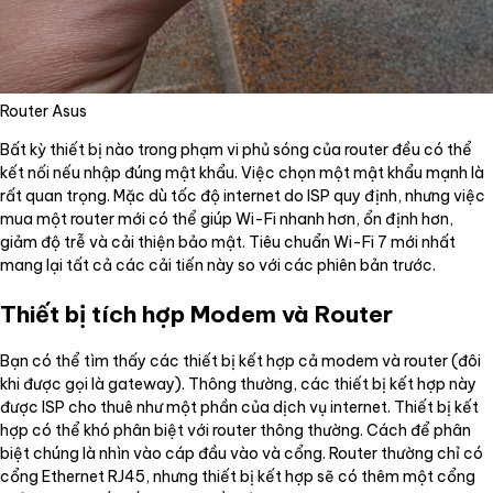
Router Asus
Bất kỳ thiết bị nào trong phạm vi phủ sóng của router đều có thể
kết nối nếu nhập đúng mật khẩu. Việc chọn một mật khẩu mạnh là
rất quan trọng. Mặc dù tốc độ internet do ISP quy định, nhưng việc
mua một router mới có thể giúp Wi-Fi nhanh hơn, ổn định hơn,
giảm độ trễ và cải thiện bảo mật. Tiêu chuẩn Wi-Fi 7 mới nhất
mang lại tất cả các cải tiến này so với các phiên bản trước.
Thiết bị tích hợp Modem và Router
Bạn có thể tìm thấy các thiết bị kết hợp cả modem và router (đôi
khi được gọi là gateway). Thông thường, các thiết bị kết hợp này
được ISP cho thuê như một phần của dịch vụ internet. Thiết bị kết
hợp có thể khó phân biệt với router thông thường. Cách để phân
biệt chúng là nhìn vào cáp đầu vào và cổng. Router thường chỉ có
cổng Ethernet RJ45, nhưng thiết bị kết hợp sẽ có thêm một cổng