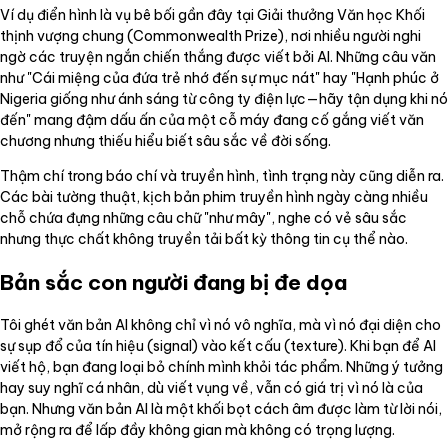
Ví dụ điển hình là vụ bê bối gần đây tại Giải thưởng Văn học Khối
thịnh vượng chung (Commonwealth Prize), nơi nhiều người nghi
ngờ các truyện ngắn chiến thắng được viết bởi AI. Những câu văn
như "Cái miệng của đứa trẻ nhớ đến sự mục nát" hay "Hạnh phúc ở
Nigeria giống như ánh sáng từ công ty điện lực—hãy tận dụng khi nó
đến" mang đậm dấu ấn của một cỗ máy đang cố gắng viết văn
chương nhưng thiếu hiểu biết sâu sắc về đời sống.
Thậm chí trong báo chí và truyền hình, tình trạng này cũng diễn ra.
Các bài tường thuật, kịch bản phim truyền hình ngày càng nhiều
chỗ chứa đựng những câu chữ "như mây", nghe có vẻ sâu sắc
nhưng thực chất không truyền tải bất kỳ thông tin cụ thể nào.
Bản sắc con người đang bị đe dọa
Tôi ghét văn bản AI không chỉ vì nó vô nghĩa, mà vì nó đại diện cho
sự sụp đổ của tín hiệu (signal) vào kết cấu (texture). Khi bạn để AI
viết hộ, bạn đang loại bỏ chính mình khỏi tác phẩm. Những ý tưởng
hay suy nghĩ cá nhân, dù viết vụng về, vẫn có giá trị vì nó là của
bạn. Nhưng văn bản AI là một khối bọt cách âm được làm từ lời nói,
mở rộng ra để lấp đầy không gian mà không có trọng lượng.