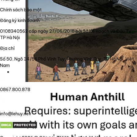
Chính sách bảo mật
Đăng ký kinh doanh
0108340562 cấp ngày 27/06/2018 bởi Sở Kế Hoạch và Đầu Tư
TP Hà Nội
Địa chỉ
Số 50, Ngõ 34/56 Phố Vĩnh Tuy, Phường Vĩnh Tuy, TP Hà Nội, Việt
Nam
0867.800.878
info@lehuy.net