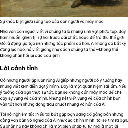
Sự khác biệt giữa sáng tạo của con người và máy móc
Nhà văn con người viết vì chúng ta là những sinh vật phức tạp: đầy
ham muốn, ghen tị, sợ hãi trước cái chết, hoặc để trả thù thế giới.
Đó là động lực tạo nên những tác phẩm có hồn. AI không có bất kỳ
động lực nào; nó viết giống như cách chúng ta thở—không thể
không phản hồi lại các câu lệnh.
Lời cảnh tỉnh
Có những người lập luận rằng AI giúp những người có ý tưởng hay
nhưng viết kém diễn đạt ý mình. Đây là một quan niệm sai lầm. Nếu
ý tưởng của bạn thực sự tốt, bạn sẽ không cần máy móc để che
đậy sự vụng về của mình. Những nét viết vụng về của chính bạn
vẫn tốt hơn những dòng trau chuốt nhưng vô hồn của AI.
Tôi nói nghiêm túc: Nếu tôi bắt gặp bạn đang cố gắng bán những
dòng văn bản vô nghĩa của AI như của chính mình, tôi sẽ tìm ra bạn.
Sự phẫn nộ này không chỉ là một biện pháp tu từ, mà là một lời