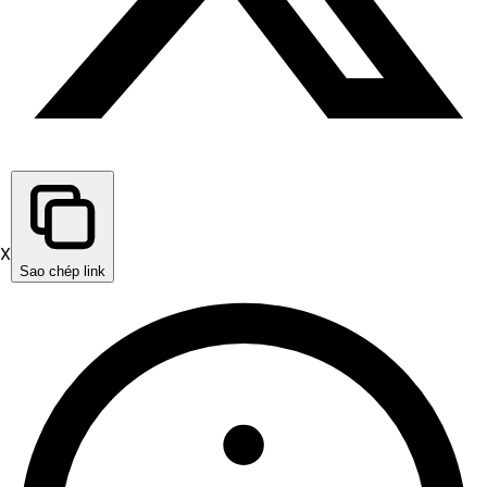
X
Sao chép link