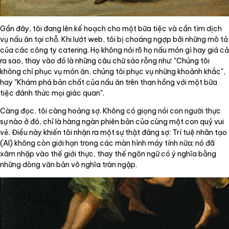
Gần đây, tôi đang lên kế hoạch cho một bữa tiệc và cần tìm dịch
vụ nấu ăn tại chỗ. Khi lướt web, tôi bị choáng ngợp bởi những mô tả
của các công ty catering. Họ không nói rõ họ nấu món gì hay giá cả
ra sao, thay vào đó là những câu chữ sáo rỗng như: "Chúng tôi
không chỉ phục vụ món ăn, chúng tôi phục vụ những khoảnh khắc",
hay "Khám phá bản chất của nấu ăn trên than hồng với một bữa
tiệc đánh thức mọi giác quan".
Càng đọc, tôi càng hoảng sợ. Không có giọng nói con người thực
sự nào ở đó, chỉ là hàng ngàn phiên bản của cùng một con quỷ vui
vẻ. Điều này khiến tôi nhận ra một sự thật đáng sợ: Trí tuệ nhân tạo
(AI) không còn giới hạn trong các màn hình máy tính nữa; nó đã
xâm nhập vào thế giới thực, thay thế ngôn ngữ có ý nghĩa bằng
những dòng văn bản vô nghĩa tràn ngập.