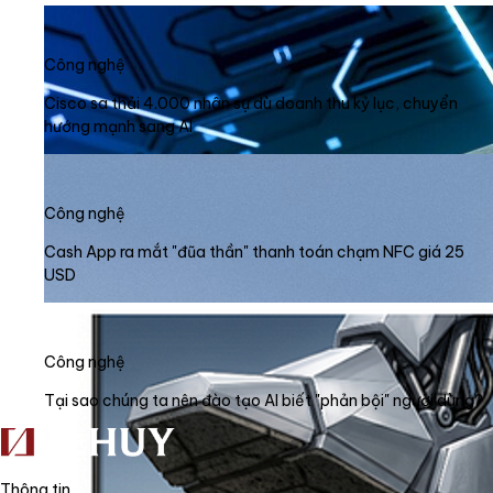
Công nghệ
Cisco sa thải 4.000 nhân sự dù doanh thu kỷ lục, chuyển
hướng mạnh sang AI
Công nghệ
Cash App ra mắt "đũa thần" thanh toán chạm NFC giá 25
USD
Công nghệ
Tại sao chúng ta nên đào tạo AI biết "phản bội" người dùng?
Thông tin