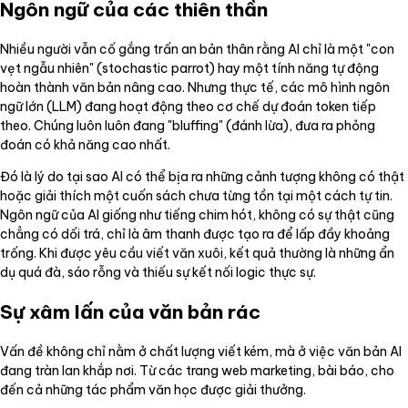
Ngôn ngữ của các thiên thần
Nhiều người vẫn cố gắng trấn an bản thân rằng AI chỉ là một "con
vẹt ngẫu nhiên" (stochastic parrot) hay một tính năng tự động
hoàn thành văn bản nâng cao. Nhưng thực tế, các mô hình ngôn
ngữ lớn (LLM) đang hoạt động theo cơ chế dự đoán token tiếp
theo. Chúng luôn luôn đang "bluffing" (đánh lừa), đưa ra phỏng
đoán có khả năng cao nhất.
Đó là lý do tại sao AI có thể bịa ra những cảnh tượng không có thật
hoặc giải thích một cuốn sách chưa từng tồn tại một cách tự tin.
Ngôn ngữ của AI giống như tiếng chim hót, không có sự thật cũng
chẳng có dối trá, chỉ là âm thanh được tạo ra để lấp đầy khoảng
trống. Khi được yêu cầu viết văn xuôi, kết quả thường là những ẩn
dụ quá đà, sáo rỗng và thiếu sự kết nối logic thực sự.
Sự xâm lấn của văn bản rác
Vấn đề không chỉ nằm ở chất lượng viết kém, mà ở việc văn bản AI
đang tràn lan khắp nơi. Từ các trang web marketing, bài báo, cho
đến cả những tác phẩm văn học được giải thưởng.