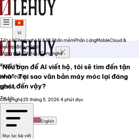
VI
Tất cả
Công nghệ
AI & ML
Phần mềm
Phần cứng
Mobile
Cloud &
DevOps
Bảo mật
IoT
Trang chủ
/
Tin tức
/
Công nghệ
Trang chủ
"Nếu bạn để AI viết hộ, tôi sẽ tìm đến tận
nhà": Tại sao văn bản máy móc lại đáng
Về chúng tôi
ghét đến vậy?
Dịch vụ
Tin tức
Công nghệ
25 tháng 5, 2026
·
4
phút đọc
Liên hệ
Tiếng Việt
English
Mục lục bài viết