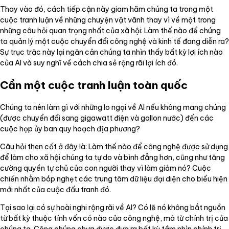
Thay vào đó, cách tiếp cận này giam hãm chúng ta trong một
cuộc tranh luận về những chuyện vặt vãnh thay vì về một trong
những câu hỏi quan trọng nhất của xã hội: Làm thế nào để chúng
ta quản lý một cuộc chuyển đổi công nghệ và kinh tế đang diễn ra?
Sự trục trặc này lại ngăn cản chúng ta nhìn thấy bất kỳ lợi ích nào
của AI và suy nghĩ về cách chia sẻ rộng rãi lợi ích đó.
Cần một cuộc tranh luận toàn quốc
Chúng ta nên làm gì với những lo ngại về AI nếu không mang chúng
(được chuyển đổi sang gigawatt điện và gallon nước) đến các
cuộc họp ủy ban quy hoạch địa phương?
Câu hỏi then cốt ở đây là: Làm thế nào để công nghệ được sử dụng
để làm cho xã hội chúng ta tự do và bình đẳng hơn, cũng như tăng
cường quyền tự chủ của con người thay vì làm giảm nó? Cuộc
chiến nhằm bóp nghẹt các trung tâm dữ liệu đại diện cho biểu hiện
mới nhất của cuộc đấu tranh đó.
Tại sao lại có sự hoài nghi rộng rãi về AI? Có lẽ nó không bắt nguồn
từ bất kỳ thuộc tính vốn có nào của công nghệ, mà từ chính trị của
chúng ta. Công chúng chưa được đưa ra bất kỳ tầm nhìn chính trị