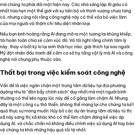
mà chúng ta phải đối mặt hiện nay. Các nhà sáng lập AI giàu có
nhất hứa hẹn một thế giới với sự tiến bộ và thịnh vượng chưa từng
có, nhưng cũng nói rằng công nghệ này có thể xóa bỏ việc làm
của mọi người và thậm chí tiêu diệt nhân loại.
Nếu bạn kinh hoàng rằng AI đang mở ra một tương lai khủng khiếp,
tôi hoàn toàn chia sẻ cảm xúc đó. Và tôi nghĩ rằng chính tâm lý
này, thay vì bất kỳ lo lại sinh thái học nào, giải thích tại sao người
Mỹ đột nhiên đấu tranh để cấm cơ sở hạ tầng vật lý mà AI và công
nghệ nói chung phụ thuộc vào.
Thất bại trong việc kiểm soát công nghệ
Vấn đề là việc ngăn chặn một trung tâm dữ liệu tại địa phương
dường như là "đòn bẩy chính sách" duy nhất mà một người bình
thường có thể kéo ngay lúc này để cố gắng làm chậm AI. Nhưng
đây là một công cụ thô thiển, không thể mang lại cho chúng ta kết
quả thực sự mong muốn. Hủy bỏ các dự án trung tâm dữ liệu từ thị
xã này sang thị xã khác khó có thể làm chậm đáng kể việc áp
dụng AI, và chắc chắn nó không điều chỉnh việc sử dụng AI hay bảo
vệ chúng ta khỏi những hậu quả tồi tệ nhất.