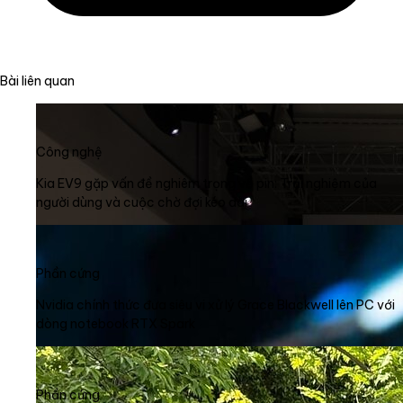
Bài liên quan
Công nghệ
Kia EV9 gặp vấn đề nghiêm trọng về pin: Trải nghiệm của
người dùng và cuộc chờ đợi kéo dài
Phần cứng
Nvidia chính thức đưa siêu vi xử lý Grace Blackwell lên PC với
dòng notebook RTX Spark
Phần cứng