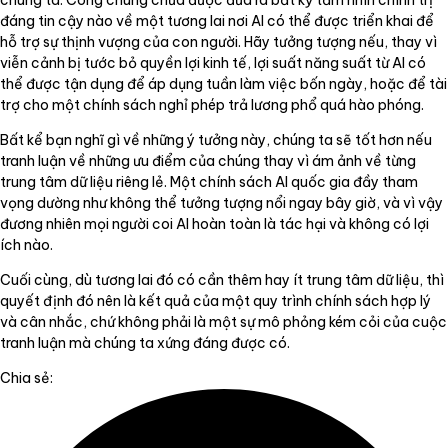
đáng tin cậy nào về một tương lai nơi AI có thể được triển khai để
hỗ trợ sự thịnh vượng của con người. Hãy tưởng tượng nếu, thay vì
viễn cảnh bị tước bỏ quyền lợi kinh tế, lợi suất năng suất từ AI có
thể được tận dụng để áp dụng tuần làm việc bốn ngày, hoặc để tài
trợ cho một chính sách nghỉ phép trả lương phổ quá hào phóng.
Bất kể bạn nghĩ gì về những ý tưởng này, chúng ta sẽ tốt hơn nếu
tranh luận về những ưu điểm của chúng thay vì ám ảnh về từng
trung tâm dữ liệu riêng lẻ. Một chính sách AI quốc gia đầy tham
vọng dường như không thể tưởng tượng nổi ngay bây giờ, và vì vậy
đương nhiên mọi người coi AI hoàn toàn là tác hại và không có lợi
ích nào.
Cuối cùng, dù tương lai đó có cần thêm hay ít trung tâm dữ liệu, thì
quyết định đó nên là kết quả của một quy trình chính sách hợp lý
và cân nhắc, chứ không phải là một sự mô phỏng kém cỏi của cuộc
tranh luận mà chúng ta xứng đáng được có.
Chia sẻ: