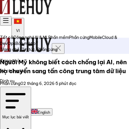
VI
Tất cả
Công nghệ
AI & ML
Phần mềm
Phần cứng
Mobile
Cloud &
DevOps
Bảo mật
IoT
Trang chủ
/
Tin tức
/
Phần cứng
Trang chủ
Người Mỹ không biết cách chống lại AI, nên
họ chuyển sang tấn công trung tâm dữ liệu
Về chúng tôi
Dịch vụ
Phần cứng
02 tháng 6, 2026
·
5
phút đọc
Tin tức
Liên hệ
Tiếng Việt
English
Mục lục bài viết