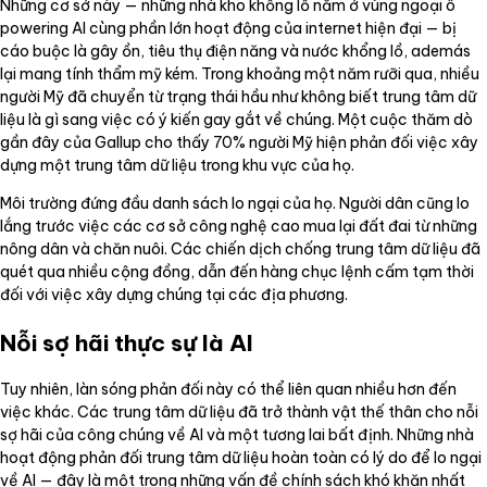
Những cơ sở này — những nhà kho khổng lồ nằm ở vùng ngoại ô
powering AI cùng phần lớn hoạt động của internet hiện đại — bị
cáo buộc là gây ồn, tiêu thụ điện năng và nước khổng lồ, además
lại mang tính thẩm mỹ kém. Trong khoảng một năm rưỡi qua, nhiều
người Mỹ đã chuyển từ trạng thái hầu như không biết trung tâm dữ
liệu là gì sang việc có ý kiến gay gắt về chúng. Một cuộc thăm dò
gần đây của Gallup cho thấy 70% người Mỹ hiện phản đối việc xây
dựng một trung tâm dữ liệu trong khu vực của họ.
Môi trường đứng đầu danh sách lo ngại của họ. Người dân cũng lo
lắng trước việc các cơ sở công nghệ cao mua lại đất đai từ những
nông dân và chăn nuôi. Các chiến dịch chống trung tâm dữ liệu đã
quét qua nhiều cộng đồng, dẫn đến hàng chục lệnh cấm tạm thời
đối với việc xây dựng chúng tại các địa phương.
Nỗi sợ hãi thực sự là AI
Tuy nhiên, làn sóng phản đối này có thể liên quan nhiều hơn đến
việc khác. Các trung tâm dữ liệu đã trở thành vật thế thân cho nỗi
sợ hãi của công chúng về AI và một tương lai bất định. Những nhà
hoạt động phản đối trung tâm dữ liệu hoàn toàn có lý do để lo ngại
về AI — đây là một trong những vấn đề chính sách khó khăn nhất