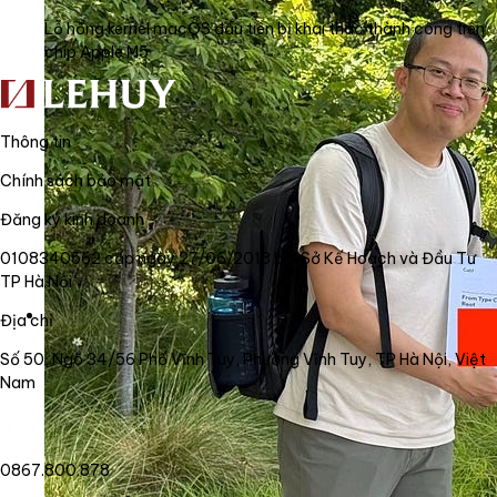
Lỗ hổng kernel macOS đầu tiên bị khai thác thành công trên
chip Apple M5
Thông tin
Chính sách bảo mật
Đăng ký kinh doanh
0108340562 cấp ngày 27/06/2018 bởi Sở Kế Hoạch và Đầu Tư
TP Hà Nội
Địa chỉ
Số 50, Ngõ 34/56 Phố Vĩnh Tuy, Phường Vĩnh Tuy, TP Hà Nội, Việt
Nam
0867.800.878