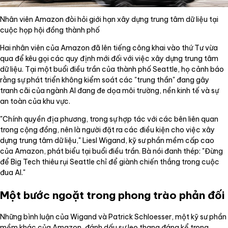
Nhân viên Amazon đòi hỏi giới hạn xây dựng trung tâm dữ liệu tại
cuộc họp hội đồng thành phố
Hai nhân viên của Amazon đã lên tiếng công khai vào thứ Tư vừa
qua để kêu gọi các quy định mới đối với việc xây dựng trung tâm
dữ liệu. Tại một buổi điều trần của thành phố Seattle, họ cảnh báo
rằng sự phát triển không kiểm soát các "trung thần" đang gây
tranh cãi của ngành AI đang đe dọa môi trường, nền kinh tế và sự
an toàn của khu vực.
"Chính quyền địa phương, trong sự hợp tác với các bên liên quan
trong cộng đồng, nên là người đặt ra các điều kiện cho việc xây
dựng trung tâm dữ liệu," Liesl Wigand, kỹ sư phần mềm cấp cao
của Amazon, phát biểu tại buổi điều trần. Bà nói đanh thép: "Đừng
để Big Tech thiêu rụi Seattle chỉ để giành chiến thắng trong cuộc
đua AI."
Một bước ngoặt trong phong trào phản đối
Những bình luận của Wigand và Patrick Schloesser, một kỹ sư phần
mềm khác của Amazon, đánh dấu sự leo thang đáng kể trong