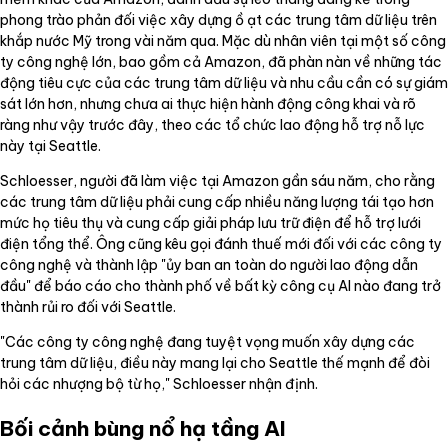
phong trào phản đối việc xây dựng ồ ạt các trung tâm dữ liệu trên
khắp nước Mỹ trong vài năm qua. Mặc dù nhân viên tại một số công
ty công nghệ lớn, bao gồm cả Amazon, đã phàn nàn về những tác
động tiêu cực của các trung tâm dữ liệu và nhu cầu cần có sự giám
sát lớn hơn, nhưng chưa ai thực hiện hành động công khai và rõ
ràng như vậy trước đây, theo các tổ chức lao động hỗ trợ nỗ lực
này tại Seattle.
Schloesser, người đã làm việc tại Amazon gần sáu năm, cho rằng
các trung tâm dữ liệu phải cung cấp nhiều năng lượng tái tạo hơn
mức họ tiêu thụ và cung cấp giải pháp lưu trữ điện để hỗ trợ lưới
điện tổng thể. Ông cũng kêu gọi đánh thuế mới đối với các công ty
công nghệ và thành lập "ủy ban an toàn do người lao động dẫn
đầu" để báo cáo cho thành phố về bất kỳ công cụ AI nào đang trở
thành rủi ro đối với Seattle.
"Các công ty công nghệ đang tuyệt vọng muốn xây dựng các
trung tâm dữ liệu, điều này mang lại cho Seattle thế mạnh để đòi
hỏi các nhượng bộ từ họ," Schloesser nhận định.
Bối cảnh bùng nổ hạ tầng AI