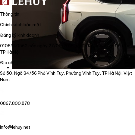
Thông tin
Chính sách bảo mật
Đăng ký kinh doanh
0108340562 cấp ngày 27/06/2018 bởi Sở Kế Hoạch và Đầu Tư
TP Hà Nội
Địa chỉ
Số 50, Ngõ 34/56 Phố Vĩnh Tuy, Phường Vĩnh Tuy, TP Hà Nội, Việt
Nam
0867.800.878
info@lehuy.net