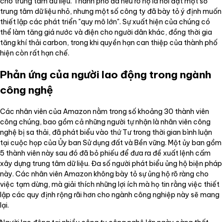
cho trung tâm dữ liệu. Thành phố đã nêu rõ họ là nơi đặt một số
trung tâm dữ liệu nhỏ, nhưng một số công ty đã bày tỏ ý định muốn
thiết lập các phát triển "quy mô lớn". Sự xuất hiện của chúng có
thể làm tăng giá nước và điện cho người dân khác, đồng thời gia
tăng khí thải carbon, trong khi quyền hạn can thiệp của thành phố
hiện còn rất hạn chế.
Phản ứng của người lao động trong ngành
công nghệ
Các nhân viên của Amazon nằm trong số khoảng 30 thành viên
công chúng, bao gồm cả những người tự nhận là nhân viên công
nghệ bị sa thải, đã phát biểu vào thứ Tư trong thời gian bình luận
tại cuộc họp của Ủy ban Sử dụng đất và Bền vững. Một ủy ban gồm
5 thành viên này sau đó đã bỏ phiếu để đưa ra đề xuất lệnh cấm
xây dựng trung tâm dữ liệu. Đa số người phát biểu ủng hộ biện pháp
này. Các nhân viên Amazon không bày tỏ sự ủng hộ rõ ràng cho
việc tạm dừng, mà giải thích những lợi ích mà họ tin rằng việc thiết
lập các quy định rộng rãi hơn cho ngành công nghiệp này sẽ mang
lại.