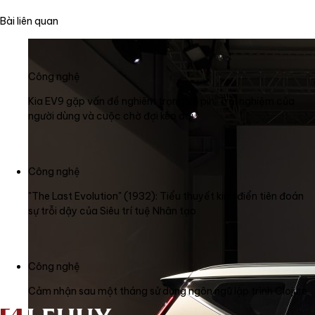
Bài liên quan
Công nghệ
Kia EV9 gặp vấn đề nghiêm trọng về pin: Trải nghiệm của
người dùng và cuộc chờ đợi kéo dài
Công nghệ
"The Last Evolution" (1932): Tiểu thuyết kinh điển tiên đoán
sự trỗi dậy của Siêu trí tuệ Nhân tạo
Công nghệ
Cảm nhận sau một tháng sử dụng ngôn ngữ lập trình Clojure