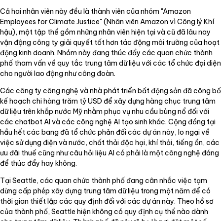
Cả hai nhân viên này đều là thành viên của nhóm "Amazon
Employees for Climate Justice" (Nhân viên Amazon vì Công lý Khí
hậu), một tập thể gồm những nhân viên hiện tại và cũ đã lâu nay
vận động công ty giải quyết tốt hơn tác động môi trường của hoạt
động kinh doanh. Nhóm này đang thúc đẩy các quan chức thành
phố tham vấn về quy tắc trung tâm dữ liệu với các tổ chức đại diện
cho người lao động như công đoàn.
Các công ty công nghệ và nhà phát triển bất động sản đã công bố
kế hoạch chi hàng trăm tỷ USD để xây dựng hàng chục trung tâm
dữ liệu trên khắp nước Mỹ nhằm phục vụ nhu cầu bùng nổ đối với
các chatbot AI và các công nghệ AI tạo sinh khác. Cộng đồng tại
hầu hết các bang đã tổ chức phản đối các dự án này, lo ngại về
việc sử dụng điện và nước, chất thải độc hại, khí thải, tiếng ồn, các
ưu đãi thuế cũng như câu hỏi liệu AI có phải là một công nghệ đáng
để thúc đẩy hay không.
Tại Seattle, các quan chức thành phố đang cân nhắc việc tạm
dừng cấp phép xây dựng trung tâm dữ liệu trong một năm để có
thời gian thiết lập các quy định đối với các dự án này. Theo hồ sơ
của thành phố, Seattle hiện không có quy định cụ thể nào dành