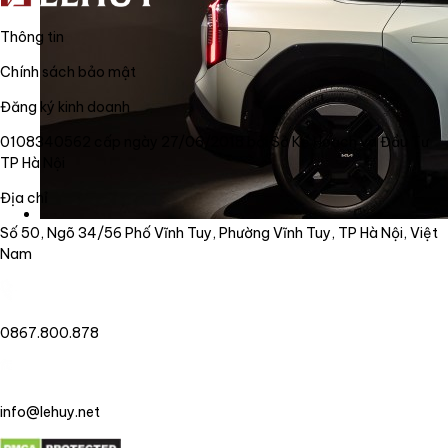
Thông tin
Chính sách bảo mật
Đăng ký kinh doanh
0108340562 cấp ngày 27/06/2018 bởi Sở Kế Hoạch và Đầu Tư
TP Hà Nội
Địa chỉ
Số 50, Ngõ 34/56 Phố Vĩnh Tuy, Phường Vĩnh Tuy, TP Hà Nội, Việt
Nam
0867.800.878
info@lehuy.net