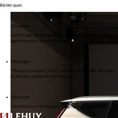
Bài liên quan
Công nghệ
Kia EV9 gặp vấn đề nghiêm trọng về pin: Trải nghiệm của
người dùng và cuộc chờ đợi kéo dài
Công nghệ
"The Last Evolution" (1932): Tiểu thuyết kinh điển tiên đoán
sự trỗi dậy của Siêu trí tuệ Nhân tạo
Công nghệ
Cảm nhận sau một tháng sử dụng ngôn ngữ lập trình Clojure