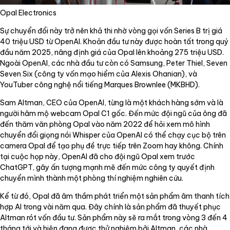
Opal Electronics
Sự chuyển đổi này trở nên khả thi nhờ vòng gọi vốn Series B trị giá
40 triệu USD từ OpenAI. Khoản đầu tư này được hoàn tất trong quý
đầu năm 2025, nâng định giá của Opal lên khoảng 275 triệu USD.
Ngoài OpenAI, các nhà đầu tư còn có Samsung, Peter Thiel, Seven
Seven Six (công ty vốn mạo hiểm của Alexis Ohanian), và
YouTuber công nghệ nổi tiếng Marques Brownlee (MKBHD).
Sam Altman, CEO của OpenAI, từng là một khách hàng sớm và là
người hâm mộ webcam Opal C1 gốc. Đến mức đội ngũ của ông đã
đến thăm văn phòng Opal vào năm 2022 để hỏi xem mô hình
chuyển đổi giọng nói Whisper của OpenAI có thể chạy cục bộ trên
camera Opal để tạo phụ đề trực tiếp trên Zoom hay không. Chính
tại cuộc họp này, OpenAI đã cho đội ngũ Opal xem trước
ChatGPT, gây ấn tượng mạnh mẽ đến mức công ty quyết định
chuyển mình thành một phòng thí nghiệm nghiên cứu.
Kể từ đó, Opal đã âm thầm phát triển một sản phẩm âm thanh tích
hợp AI trong vài năm qua. Đây chính là sản phẩm đã thuyết phục
Altman rót vốn đầu tư. Sản phẩm này sẽ ra mắt trong vòng 3 đến 4
tháng tới và hiện đang được thử nghiệm bởi Altman, các nhà