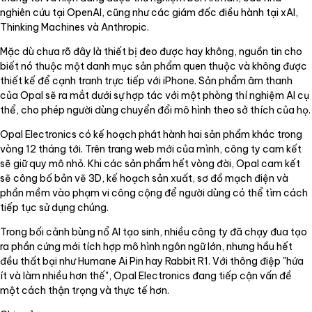
nghiên cứu tại OpenAI, cũng như các giám đốc điều hành tại xAI,
Thinking Machines và Anthropic.
Mặc dù chưa rõ đây là thiết bị đeo được hay không, nguồn tin cho
biết nó thuộc một danh mục sản phẩm quen thuộc và không được
thiết kế để cạnh tranh trực tiếp với iPhone. Sản phẩm âm thanh
của Opal sẽ ra mắt dưới sự hợp tác với một phòng thí nghiệm AI cụ
thể, cho phép người dùng chuyển đổi mô hình theo sở thích của họ.
Opal Electronics có kế hoạch phát hành hai sản phẩm khác trong
vòng 12 tháng tới. Trên trang web mới của mình, công ty cam kết
sẽ giữ quy mô nhỏ. Khi các sản phẩm hết vòng đời, Opal cam kết
sẽ công bố bản vẽ 3D, kế hoạch sản xuất, sơ đồ mạch điện và
phần mềm vào phạm vi công cộng để người dùng có thể tìm cách
tiếp tục sử dụng chúng.
Trong bối cảnh bùng nổ AI tạo sinh, nhiều công ty đã chạy đua tạo
ra phần cứng mới tích hợp mô hình ngôn ngữ lớn, nhưng hầu hết
đều thất bại như Humane Ai Pin hay Rabbit R1. Với thông điệp "hứa
ít và làm nhiều hơn thế", Opal Electronics đang tiếp cận vấn đề
một cách thận trọng và thực tế hơn.