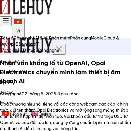
VI
Tất cả
Công nghệ
AI & ML
Phần mềm
Phần cứng
Mobile
Cloud &
DevOps
Bảo mật
IoT
Trang chủ
/
Tin tức
/
Công nghệ
Trang chủ
Nhận vốn khổng lồ từ OpenAI, Opal
Electronics chuyển mình làm thiết bị âm
Về chúng tôi
thanh AI
Dịch vụ
Tin tức
Công nghệ
02 tháng 6, 2026
·
3
phút đọc
Liên hệ
Opal, thương hiệu nổi tiếng với các dòng webcam cao cấp, chính
thức đổi tên thành Opal Electronics và mở rộng sang mảng thiết bị
Tiếng Việt
English
điện tử tích hợp trí tuệ nhân tạo. Với khoản đầu tư 40 triệu USD từ
OpenAI và các đối tác lớn, công ty đang chuẩn bị ra mắt sản phẩm
âm thanh AI đầu tiên trong vài tháng tới.