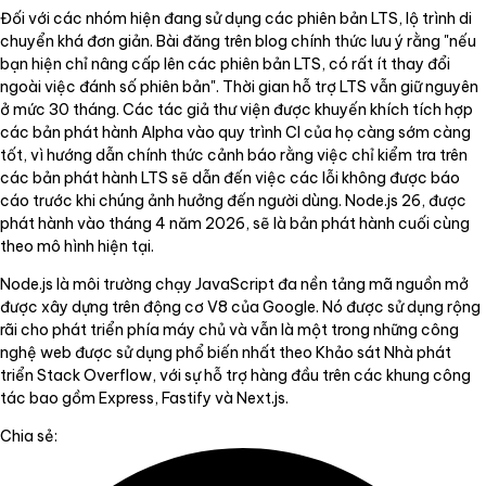
Đối với các nhóm hiện đang sử dụng các phiên bản LTS, lộ trình di
chuyển khá đơn giản. Bài đăng trên blog chính thức lưu ý rằng "nếu
bạn hiện chỉ nâng cấp lên các phiên bản LTS, có rất ít thay đổi
ngoài việc đánh số phiên bản". Thời gian hỗ trợ LTS vẫn giữ nguyên
ở mức 30 tháng. Các tác giả thư viện được khuyến khích tích hợp
các bản phát hành Alpha vào quy trình CI của họ càng sớm càng
tốt, vì hướng dẫn chính thức cảnh báo rằng việc chỉ kiểm tra trên
các bản phát hành LTS sẽ dẫn đến việc các lỗi không được báo
cáo trước khi chúng ảnh hưởng đến người dùng. Node.js 26, được
phát hành vào tháng 4 năm 2026, sẽ là bản phát hành cuối cùng
theo mô hình hiện tại.
Node.js là môi trường chạy JavaScript đa nền tảng mã nguồn mở
được xây dựng trên động cơ V8 của Google. Nó được sử dụng rộng
rãi cho phát triển phía máy chủ và vẫn là một trong những công
nghệ web được sử dụng phổ biến nhất theo Khảo sát Nhà phát
triển Stack Overflow, với sự hỗ trợ hàng đầu trên các khung công
tác bao gồm Express, Fastify và Next.js.
Chia sẻ: