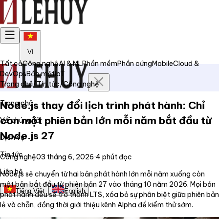
VI
Tất cả
Công nghệ
AI & ML
Phần mềm
Phần cứng
Mobile
Cloud &
DevOps
Bảo mật
IoT
Trang chủ
/
Tin tức
/
Công nghệ
Trang chủ
Node.js thay đổi lịch trình phát hành: Chỉ
còn một phiên bản lớn mỗi năm bắt đầu từ
Về chúng tôi
Node.js 27
Dịch vụ
Tin tức
Công nghệ
03 tháng 6, 2026
·
4
phút đọc
Liên hệ
Node.js sẽ chuyển từ hai bản phát hành lớn mỗi năm xuống còn
một bản bắt đầu từ phiên bản 27 vào tháng 10 năm 2026. Mọi bản
Tiếng Việt
English
phát hành đều sẽ trở thành LTS, xóa bỏ sự phân biệt giữa phiên bản
lẻ và chẵn, đồng thời giới thiệu kênh Alpha để kiểm thử sớm.