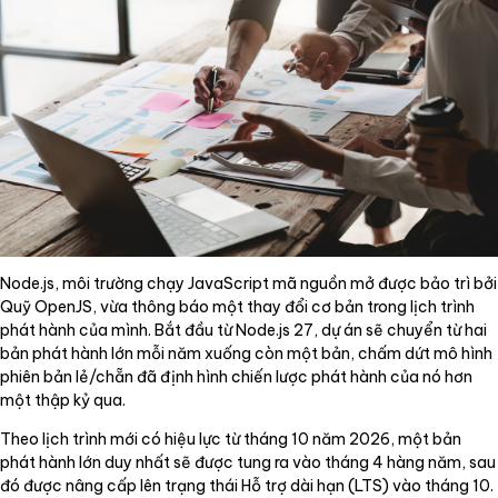
Node.js, môi trường chạy JavaScript mã nguồn mở được bảo trì bởi
Quỹ OpenJS, vừa thông báo một thay đổi cơ bản trong lịch trình
phát hành của mình. Bắt đầu từ Node.js 27, dự án sẽ chuyển từ hai
bản phát hành lớn mỗi năm xuống còn một bản, chấm dứt mô hình
phiên bản lẻ/chẵn đã định hình chiến lược phát hành của nó hơn
một thập kỷ qua.
Theo lịch trình mới có hiệu lực từ tháng 10 năm 2026, một bản
phát hành lớn duy nhất sẽ được tung ra vào tháng 4 hàng năm, sau
đó được nâng cấp lên trạng thái Hỗ trợ dài hạn (LTS) vào tháng 10.