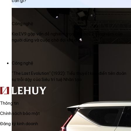
cần gì?
Công nghệ
Kia EV9 gặp vấn đề nghiêm trọng về pin: Trải nghiệm của
người dùng và cuộc chờ đợi kéo dài
Công nghệ
"The Last Evolution" (1932): Tiểu thuyết kinh điển tiên đoán
sự trỗi dậy của Siêu trí tuệ Nhân tạo
Thông tin
Chính sách bảo mật
Đăng ký kinh doanh