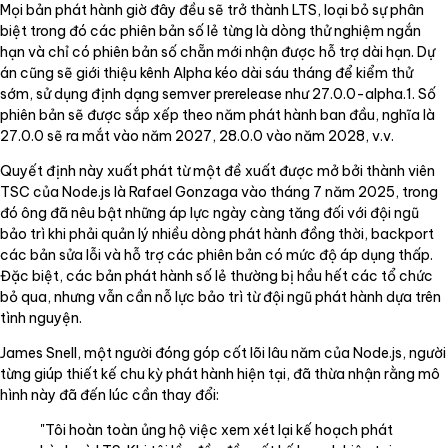
Mọi bản phát hành giờ đây đều sẽ trở thành LTS, loại bỏ sự phân
biệt trong đó các phiên bản số lẻ từng là dòng thử nghiệm ngắn
hạn và chỉ có phiên bản số chẵn mới nhận được hỗ trợ dài hạn. Dự
án cũng sẽ giới thiệu kênh Alpha kéo dài sáu tháng để kiểm thử
sớm, sử dụng định dạng semver prerelease như 27.0.0-alpha.1. Số
phiên bản sẽ được sắp xếp theo năm phát hành ban đầu, nghĩa là
27.0.0 sẽ ra mắt vào năm 2027, 28.0.0 vào năm 2028, v.v.
Quyết định này xuất phát từ một đề xuất được mở bởi thành viên
TSC của Node.js là Rafael Gonzaga vào tháng 7 năm 2025, trong
đó ông đã nêu bật những áp lực ngày càng tăng đối với đội ngũ
bảo trì khi phải quản lý nhiều dòng phát hành đồng thời, backport
các bản sửa lỗi và hỗ trợ các phiên bản có mức độ áp dụng thấp.
Đặc biệt, các bản phát hành số lẻ thường bị hầu hết các tổ chức
bỏ qua, nhưng vẫn cần nỗ lực bảo trì từ đội ngũ phát hành dựa trên
tình nguyện.
James Snell, một người đóng góp cốt lõi lâu năm của Node.js, người
từng giúp thiết kế chu kỳ phát hành hiện tại, đã thừa nhận rằng mô
hình này đã đến lúc cần thay đổi:
"Tôi hoàn toàn ủng hộ việc xem xét lại kế hoạch phát