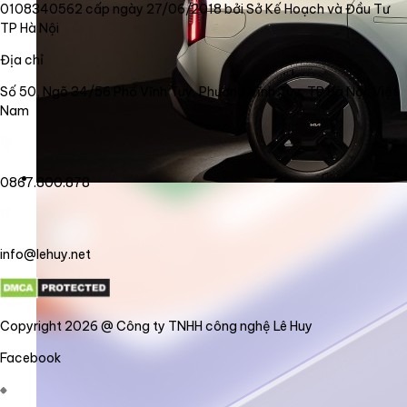
0108340562 cấp ngày 27/06/2018 bởi Sở Kế Hoạch và Đầu Tư
TP Hà Nội
Địa chỉ
Số 50, Ngõ 34/56 Phố Vĩnh Tuy, Phường Vĩnh Tuy, TP Hà Nội, Việt
Nam
0867.800.878
info@lehuy.net
Copyright 2026 @ Công ty TNHH công nghệ Lê Huy
Facebook