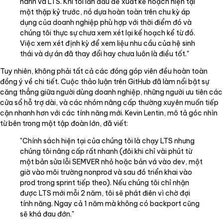
hành và LTS. Khi tôi lần đầu đề xuất kế hoạch hiện tại
một thập kỷ trước, nó dựa hoàn toàn trên chu kỳ áp
dụng của doanh nghiệp phù hợp với thời điểm đó và
chúng tôi thực sự chưa xem xét lại kế hoạch kể từ đó.
Việc xem xét định kỳ để xem liệu nhu cầu của hệ sinh
thái và dự án đã thay đổi hay chưa luôn là điều tốt."
Tuy nhiên, không phải tất cả các đóng góp viên đều hoàn toàn
đồng ý về chi tiết. Cuộc thảo luận trên GitHub đã làm nổi bật sự
căng thẳng giữa người dùng doanh nghiệp, những người ưu tiên các
cửa sổ hỗ trợ dài, và các nhóm nâng cấp thường xuyên muốn tiếp
cận nhanh hơn với các tính năng mới. Kevin Lentin, mô tả góc nhìn
từ bên trong một tập đoàn lớn, đã viết:
"Chính sách hiện tại của chúng tôi là chạy LTS nhưng
chúng tôi nâng cấp rất nhanh (đôi khi chỉ vài phút từ
một bản sửa lỗi SEMVER nhỏ hoặc bản vá vào dev, một
giờ vào môi trường nonprod và sau đó triển khai vào
prod trong sprint tiếp theo). Nếu chúng tôi chỉ nhận
được LTS mới mỗi 2 năm, tôi sẽ phát điên vì chờ đợi
tính năng. Ngay cả 1 năm mà không có backport cũng
sẽ khá đau đớn."