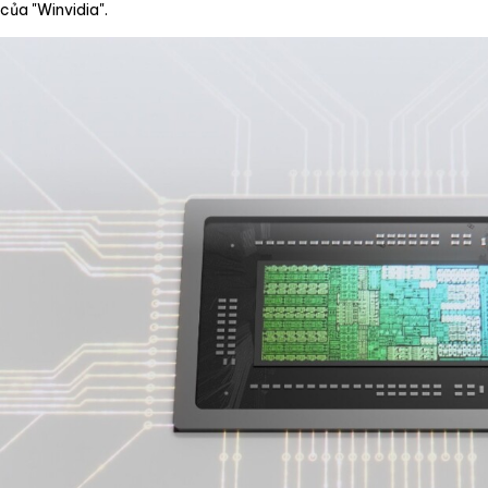
của "Winvidia".