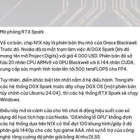
Mô phỏng RTX Spark
Về cơ bản, chip N1X này là phiên bản thu nhỏ của Grace Blackwell.
Trước đó, Nvidia đã ra mắt trạm làm việc AI DGX Spark (khi đó
mang tên mã Project Digits) với giá 4.000 USD. Phiên bản đó sở
hữu 20 nhân CPU ARMv9 và GPU Blackwell với 6.144 nhân CUDA,
cung cấp sức mạnh tính toán lên tới 500 teraFLOPS cho FP4.
Tuy nhiên, điểm khác biệt lớn nhất nằm ở hệ điều hành. Trong khi
các hệ thống DGX Spark trước đây chạy DGX OS (một phiên bản
tùy chỉnh của Ubuntu 24.04), thì các hệ thống RTX Spark sẽ chạy
Windows.
Điều này mở ra cánh cửa cho trò chơi di động hiệu suất cao sử
dụng đồ họa tích hợp của Nvidia. "Gã khổng lồ GPU" khẳng định
các hệ thống dựa trên N1X có thể đạt 100 khung hình/giây ở độ
phân giải 1440p cho các tựa game AAA, nhờ sự hỗ trợ của công
nghệ tăng cường độ phân giải bằng AI như DLSS.