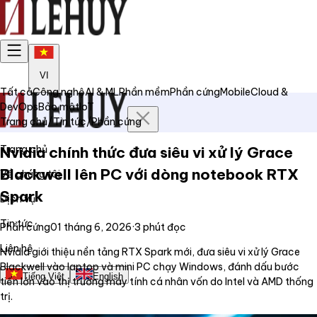
VI
Tất cả
Công nghệ
AI & ML
Phần mềm
Phần cứng
Mobile
Cloud &
DevOps
Bảo mật
IoT
Trang chủ
/
Tin tức
/
Phần cứng
Trang chủ
Nvidia chính thức đưa siêu vi xử lý Grace
Blackwell lên PC với dòng notebook RTX
Về chúng tôi
Spark
Dịch vụ
Tin tức
Phần cứng
01 tháng 6, 2026
·
3
phút đọc
Liên hệ
Nvidia giới thiệu nền tảng RTX Spark mới, đưa siêu vi xử lý Grace
Blackwell vào laptop và mini PC chạy Windows, đánh dấu bước
Tiếng Việt
English
tiến lớn vào thị trường máy tính cá nhân vốn do Intel và AMD thống
trị.