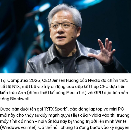
Tại Computex 2026, CEO Jensen Huang của Nvidia đã chính thức
tiết lộ N1X, một bộ vi xử lý di động cao cấp kết hợp CPU dựa trên
kiến trúc Arm (được thiết kế cùng MediaTek) với GPU dựa trên nền
tảng Blackwell.
Được bán dưới tên gọi "RTX Spark", các dòng laptop và mini PC
mới này cho thấy sự đẩy mạnh quyết liệt của Nvidia vào thị trường
máy tính cá nhân - nơi vốn lâu nay bị thống trị bởi liên minh Wintel
(Windows và Intel). Có thể nói, chúng ta đang bước vào kỷ nguyên