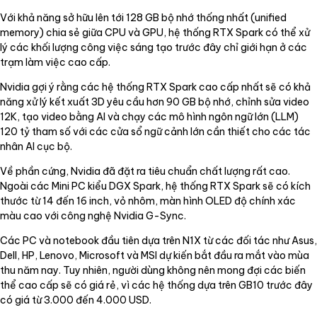
Với khả năng sở hữu lên tới 128 GB bộ nhớ thống nhất (unified
memory) chia sẻ giữa CPU và GPU, hệ thống RTX Spark có thể xử
lý các khối lượng công việc sáng tạo trước đây chỉ giới hạn ở các
trạm làm việc cao cấp.
Nvidia gợi ý rằng các hệ thống RTX Spark cao cấp nhất sẽ có khả
năng xử lý kết xuất 3D yêu cầu hơn 90 GB bộ nhớ, chỉnh sửa video
12K, tạo video bằng AI và chạy các mô hình ngôn ngữ lớn (LLM)
120 tỷ tham số với các cửa sổ ngữ cảnh lớn cần thiết cho các tác
nhân AI cục bộ.
Về phần cứng, Nvidia đã đặt ra tiêu chuẩn chất lượng rất cao.
Ngoài các Mini PC kiểu DGX Spark, hệ thống RTX Spark sẽ có kích
thước từ 14 đến 16 inch, vỏ nhôm, màn hình OLED độ chính xác
màu cao với công nghệ Nvidia G-Sync.
Các PC và notebook đầu tiên dựa trên N1X từ các đối tác như Asus,
Dell, HP, Lenovo, Microsoft và MSI dự kiến bắt đầu ra mắt vào mùa
thu năm nay. Tuy nhiên, người dùng không nên mong đợi các biến
thể cao cấp sẽ có giá rẻ, vì các hệ thống dựa trên GB10 trước đây
có giá từ 3.000 đến 4.000 USD.