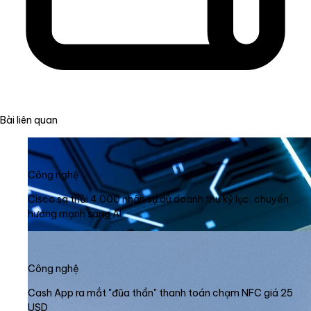
Bài liên quan
Công nghệ
Cisco sa thải 4.000 nhân sự dù doanh thu kỷ lục, chuyển
hướng mạnh sang AI
Công nghệ
Cash App ra mắt "đũa thần" thanh toán chạm NFC giá 25
USD