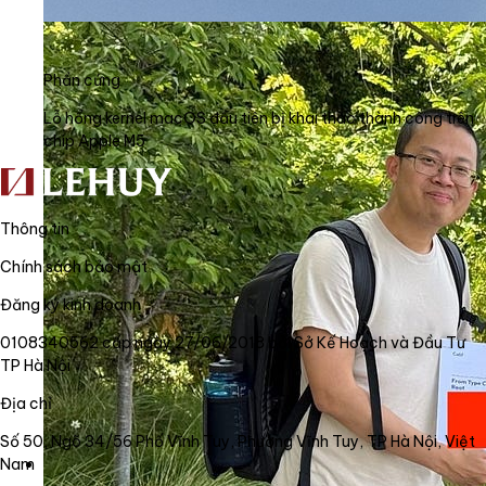
Phần cứng
Lỗ hổng kernel macOS đầu tiên bị khai thác thành công trên
chip Apple M5
Thông tin
Chính sách bảo mật
Đăng ký kinh doanh
0108340562 cấp ngày 27/06/2018 bởi Sở Kế Hoạch và Đầu Tư
TP Hà Nội
Địa chỉ
Số 50, Ngõ 34/56 Phố Vĩnh Tuy, Phường Vĩnh Tuy, TP Hà Nội, Việt
Nam