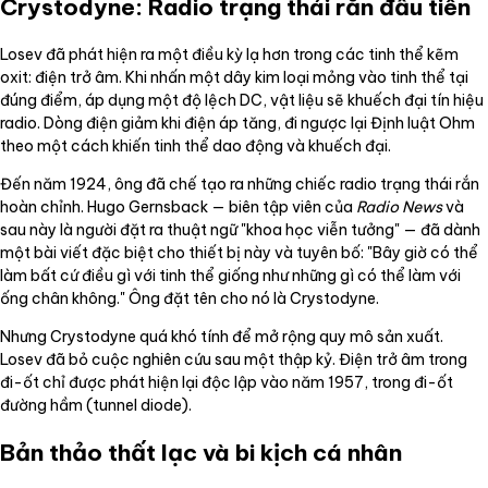
Crystodyne: Radio trạng thái rắn đầu tiên
Losev đã phát hiện ra một điều kỳ lạ hơn trong các tinh thể kẽm
oxit: điện trở âm. Khi nhấn một dây kim loại mỏng vào tinh thể tại
đúng điểm, áp dụng một độ lệch DC, vật liệu sẽ khuếch đại tín hiệu
radio. Dòng điện giảm khi điện áp tăng, đi ngược lại Định luật Ohm
theo một cách khiến tinh thể dao động và khuếch đại.
Đến năm 1924, ông đã chế tạo ra những chiếc radio trạng thái rắn
hoàn chỉnh. Hugo Gernsback — biên tập viên của
Radio News
và
sau này là người đặt ra thuật ngữ "khoa học viễn tưởng" — đã dành
một bài viết đặc biệt cho thiết bị này và tuyên bố: "Bây giờ có thể
làm bất cứ điều gì với tinh thể giống như những gì có thể làm với
ống chân không." Ông đặt tên cho nó là Crystodyne.
Nhưng Crystodyne quá khó tính để mở rộng quy mô sản xuất.
Losev đã bỏ cuộc nghiên cứu sau một thập kỷ. Điện trở âm trong
đi-ốt chỉ được phát hiện lại độc lập vào năm 1957, trong đi-ốt
đường hầm (tunnel diode).
Bản thảo thất lạc và bi kịch cá nhân