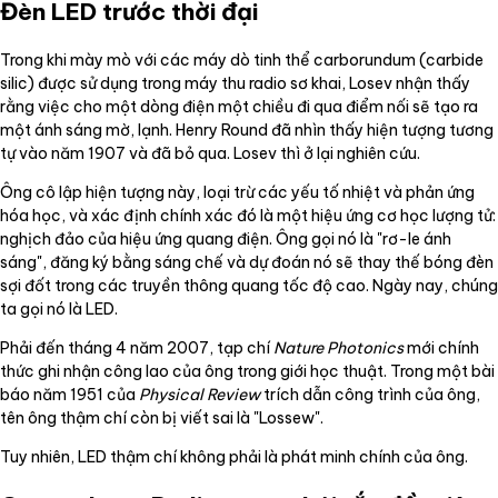
Đèn LED trước thời đại
Trong khi mày mò với các máy dò tinh thể carborundum (carbide
silic) được sử dụng trong máy thu radio sơ khai, Losev nhận thấy
rằng việc cho một dòng điện một chiều đi qua điểm nối sẽ tạo ra
một ánh sáng mờ, lạnh. Henry Round đã nhìn thấy hiện tượng tương
tự vào năm 1907 và đã bỏ qua. Losev thì ở lại nghiên cứu.
Ông cô lập hiện tượng này, loại trừ các yếu tố nhiệt và phản ứng
hóa học, và xác định chính xác đó là một hiệu ứng cơ học lượng tử:
nghịch đảo của hiệu ứng quang điện. Ông gọi nó là "rơ-le ánh
sáng", đăng ký bằng sáng chế và dự đoán nó sẽ thay thế bóng đèn
sợi đốt trong các truyền thông quang tốc độ cao. Ngày nay, chúng
ta gọi nó là LED.
Phải đến tháng 4 năm 2007, tạp chí
Nature Photonics
mới chính
thức ghi nhận công lao của ông trong giới học thuật. Trong một bài
báo năm 1951 của
Physical Review
trích dẫn công trình của ông,
tên ông thậm chí còn bị viết sai là "Lossew".
Tuy nhiên, LED thậm chí không phải là phát minh chính của ông.