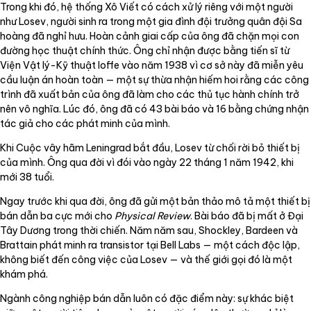
Trong khi đó, hệ thống Xô Viết có cách xử lý riêng với một người
như Losev, người sinh ra trong một gia đình đội trưởng quân đội Sa
hoàng đã nghỉ hưu. Hoàn cảnh giai cấp của ông đã chặn mọi con
đường học thuật chính thức. Ông chỉ nhận được bằng tiến sĩ từ
Viện Vật lý-Kỹ thuật Ioffe vào năm 1938 vì cơ sở này đã miễn yêu
cầu luận án hoàn toàn — một sự thừa nhận hiếm hoi rằng các công
trình đã xuất bản của ông đã làm cho các thủ tục hành chính trở
nên vô nghĩa. Lúc đó, ông đã có 43 bài báo và 16 bằng chứng nhận
tác giả cho các phát minh của mình.
Khi Cuộc vây hãm Leningrad bắt đầu, Losev từ chối rời bỏ thiết bị
của mình. Ông qua đời vì đói vào ngày 22 tháng 1 năm 1942, khi
mới 38 tuổi.
Ngay trước khi qua đời, ông đã gửi một bản thảo mô tả một thiết bị
bán dẫn ba cực mới cho
Physical Review
. Bài báo đã bị mất ở Đại
Tây Dương trong thời chiến. Năm năm sau, Shockley, Bardeen và
Brattain phát minh ra transistor tại Bell Labs — một cách độc lập,
không biết đến công việc của Losev — và thế giới gọi đó là một
khám phá.
Ngành công nghiệp bán dẫn luôn có đặc điểm này: sự khác biệt