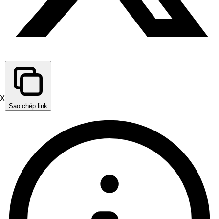
X
Sao chép link