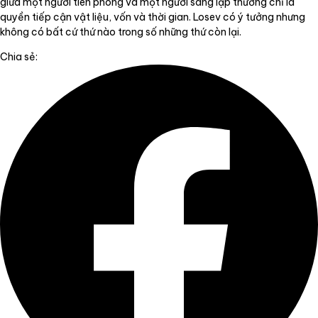
giữa một người tiên phong và một người sáng lập thường chỉ là
quyền tiếp cận vật liệu, vốn và thời gian. Losev có ý tưởng nhưng
không có bất cứ thứ nào trong số những thứ còn lại.
Chia sẻ: