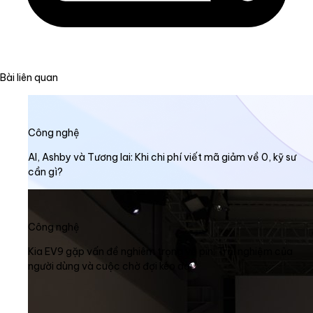
Bài liên quan
Công nghệ
AI, Ashby và Tương lai: Khi chi phí viết mã giảm về 0, kỹ sư
cần gì?
Công nghệ
Kia EV9 gặp vấn đề nghiêm trọng về pin: Trải nghiệm của
người dùng và cuộc chờ đợi kéo dài