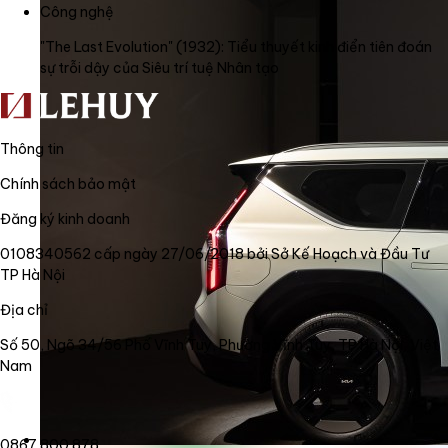
Công nghệ
"The Last Evolution" (1932): Tiểu thuyết kinh điển tiên đoán
sự trỗi dậy của Siêu trí tuệ Nhân tạo
Thông tin
Chính sách bảo mật
Đăng ký kinh doanh
0108340562 cấp ngày 27/06/2018 bởi Sở Kế Hoạch và Đầu Tư
TP Hà Nội
Địa chỉ
Số 50, Ngõ 34/56 Phố Vĩnh Tuy, Phường Vĩnh Tuy, TP Hà Nội, Việt
Nam
0867.800.878