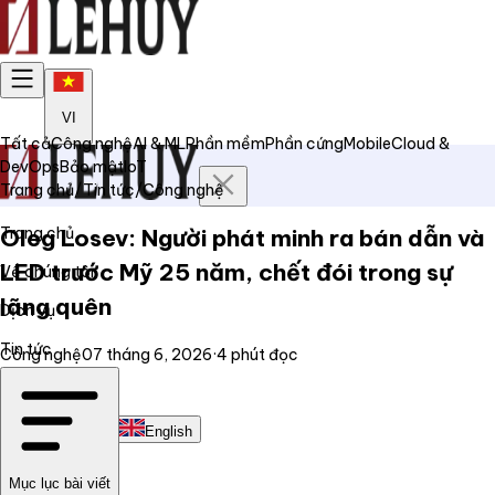
VI
Tất cả
Công nghệ
AI & ML
Phần mềm
Phần cứng
Mobile
Cloud &
DevOps
Bảo mật
IoT
Trang chủ
/
Tin tức
/
Công nghệ
Trang chủ
Oleg Losev: Người phát minh ra bán dẫn và
LED trước Mỹ 25 năm, chết đói trong sự
Về chúng tôi
lãng quên
Dịch vụ
Tin tức
Công nghệ
07 tháng 6, 2026
·
4
phút đọc
Liên hệ
Tiếng Việt
English
Mục lục bài viết