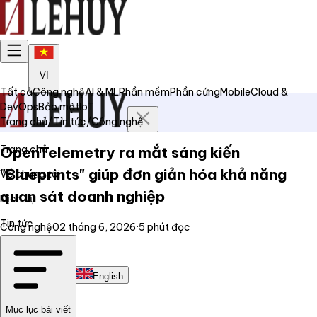
VI
Tất cả
Công nghệ
AI & ML
Phần mềm
Phần cứng
Mobile
Cloud &
DevOps
Bảo mật
IoT
Trang chủ
/
Tin tức
/
Công nghệ
Trang chủ
OpenTelemetry ra mắt sáng kiến
"Blueprints" giúp đơn giản hóa khả năng
Về chúng tôi
quan sát doanh nghiệp
Dịch vụ
Tin tức
Công nghệ
02 tháng 6, 2026
·
5
phút đọc
Liên hệ
Tiếng Việt
English
Mục lục bài viết