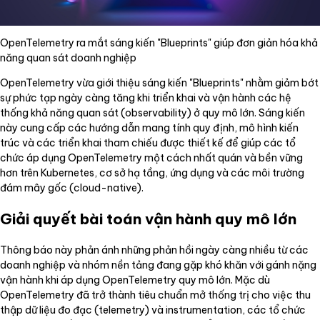
OpenTelemetry ra mắt sáng kiến "Blueprints" giúp đơn giản hóa khả
năng quan sát doanh nghiệp
OpenTelemetry vừa giới thiệu sáng kiến "Blueprints" nhằm giảm bớt
sự phức tạp ngày càng tăng khi triển khai và vận hành các hệ
thống khả năng quan sát (observability) ở quy mô lớn. Sáng kiến
này cung cấp các hướng dẫn mang tính quy định, mô hình kiến
trúc và các triển khai tham chiếu được thiết kế để giúp các tổ
chức áp dụng OpenTelemetry một cách nhất quán và bền vững
hơn trên Kubernetes, cơ sở hạ tầng, ứng dụng và các môi trường
đám mây gốc (cloud-native).
Giải quyết bài toán vận hành quy mô lớn
Thông báo này phản ánh những phản hồi ngày càng nhiều từ các
doanh nghiệp và nhóm nền tảng đang gặp khó khăn với gánh nặng
vận hành khi áp dụng OpenTelemetry quy mô lớn. Mặc dù
OpenTelemetry đã trở thành tiêu chuẩn mở thống trị cho việc thu
thập dữ liệu đo đạc (telemetry) và instrumentation, các tổ chức