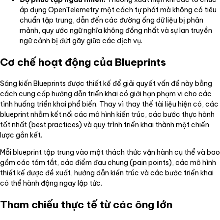
áp dụng OpenTelemetry một cách tự phát mà không có tiêu
chuẩn tập trung, dẫn đến các đường ống dữ liệu bị phân
mảnh, quy ước ngữ nghĩa không đồng nhất và sự lan truyền
ngữ cảnh bị đứt gãy giữa các dịch vụ.
Cơ chế hoạt động của Blueprints
Sáng kiến Blueprints được thiết kế để giải quyết vấn đề này bằng
cách cung cấp hướng dẫn triển khai có giới hạn phạm vi cho các
tình huống triển khai phổ biến. Thay vì thay thế tài liệu hiện có, các
blueprint nhằm kết nối các mô hình kiến trúc, các bước thực hành
tốt nhất (best practices) và quy trình triển khai thành một chiến
lược gắn kết.
Mỗi blueprint tập trung vào một thách thức vận hành cụ thể và bao
gồm các tóm tắt, các điểm đau chung (pain points), các mô hình
thiết kế được đề xuất, hướng dẫn kiến trúc và các bước triển khai
có thể hành động ngay lập tức.
Tham chiếu thực tế từ các ông lớn