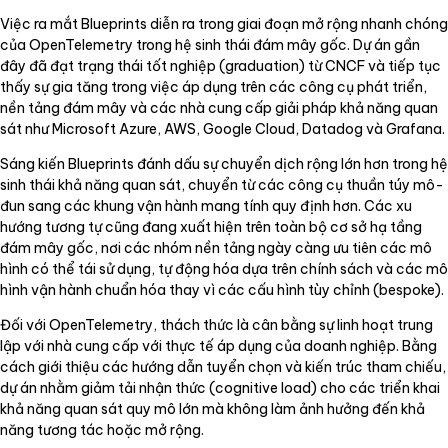
Việc ra mắt Blueprints diễn ra trong giai đoạn mở rộng nhanh chóng
của OpenTelemetry trong hệ sinh thái đám mây gốc. Dự án gần
đây đã đạt trạng thái tốt nghiệp (graduation) từ CNCF và tiếp tục
thấy sự gia tăng trong việc áp dụng trên các công cụ phát triển,
nền tảng đám mây và các nhà cung cấp giải pháp khả năng quan
sát như Microsoft Azure, AWS, Google Cloud, Datadog và Grafana.
Sáng kiến Blueprints đánh dấu sự chuyển dịch rộng lớn hơn trong hệ
sinh thái khả năng quan sát, chuyển từ các công cụ thuần túy mô-
đun sang các khung vận hành mang tính quy định hơn. Các xu
hướng tương tự cũng đang xuất hiện trên toàn bộ cơ sở hạ tầng
đám mây gốc, nơi các nhóm nền tảng ngày càng ưu tiên các mô
hình có thể tái sử dụng, tự động hóa dựa trên chính sách và các mô
hình vận hành chuẩn hóa thay vì các cấu hình tùy chỉnh (bespoke).
Đối với OpenTelemetry, thách thức là cân bằng sự linh hoạt trung
lập với nhà cung cấp với thực tế áp dụng của doanh nghiệp. Bằng
cách giới thiệu các hướng dẫn tuyển chọn và kiến trúc tham chiếu,
dự án nhằm giảm tải nhận thức (cognitive load) cho các triển khai
khả năng quan sát quy mô lớn mà không làm ảnh hưởng đến khả
năng tương tác hoặc mở rộng.