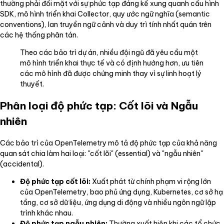
thường phải đối mặt với sự phức tạp đáng kể xung quanh cấu hình
SDK, mô hình triển khai Collector, quy ước ngữ nghĩa (semantic
conventions), lan truyền ngữ cảnh và duy trì tính nhất quán trên
các hệ thống phân tán.
Theo các bảo trì dự án, nhiều đội ngũ đã yêu cầu một
mô hình triển khai thực tế và có định hướng hơn, ưu tiên
các mô hình đã được chứng minh thay vì sự linh hoạt lý
thuyết.
Phân loại độ phức tạp: Cốt lõi và Ngẫu
nhiên
Các bảo trì của OpenTelemetry mô tả độ phức tạp của khả năng
quan sát chia làm hai loại: "cốt lõi" (essential) và "ngẫu nhiên"
(accidental).
Độ phức tạp cốt lõi:
Xuất phát từ chính phạm vi rộng lớn
của OpenTelemetry, bao phủ ứng dụng, Kubernetes, cơ sở hạ
tầng, cơ sở dữ liệu, ứng dụng di động và nhiều ngôn ngữ lập
trình khác nhau.
Độ phức tạp ngẫu nhiên:
Thường xuất hiện khi các tổ chức