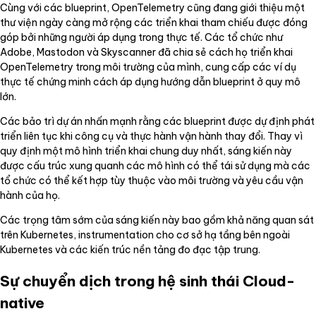
Cùng với các blueprint, OpenTelemetry cũng đang giới thiệu một
thư viện ngày càng mở rộng các triển khai tham chiếu được đóng
góp bởi những người áp dụng trong thực tế. Các tổ chức như
Adobe, Mastodon và Skyscanner đã chia sẻ cách họ triển khai
OpenTelemetry trong môi trường của mình, cung cấp các ví dụ
thực tế chứng minh cách áp dụng hướng dẫn blueprint ở quy mô
lớn.
Các bảo trì dự án nhấn mạnh rằng các blueprint được dự định phát
triển liên tục khi công cụ và thực hành vận hành thay đổi. Thay vì
quy định một mô hình triển khai chung duy nhất, sáng kiến này
được cấu trúc xung quanh các mô hình có thể tái sử dụng mà các
tổ chức có thể kết hợp tùy thuộc vào môi trường và yêu cầu vận
hành của họ.
Các trọng tâm sớm của sáng kiến này bao gồm khả năng quan sát
trên Kubernetes, instrumentation cho cơ sở hạ tầng bên ngoài
Kubernetes và các kiến trúc nền tảng đo đạc tập trung.
Sự chuyển dịch trong hệ sinh thái Cloud-
native