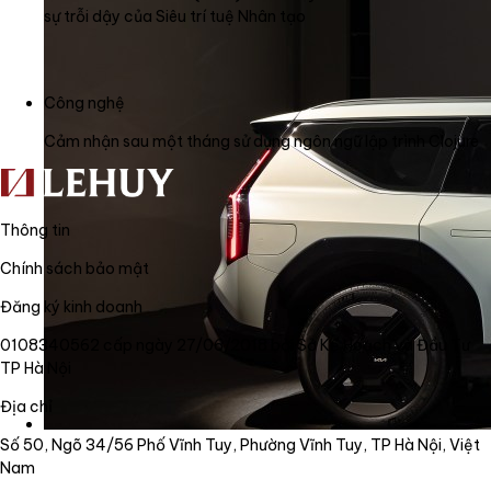
sự trỗi dậy của Siêu trí tuệ Nhân tạo
Công nghệ
Cảm nhận sau một tháng sử dụng ngôn ngữ lập trình Clojure
Thông tin
Chính sách bảo mật
Đăng ký kinh doanh
0108340562 cấp ngày 27/06/2018 bởi Sở Kế Hoạch và Đầu Tư
TP Hà Nội
Địa chỉ
Số 50, Ngõ 34/56 Phố Vĩnh Tuy, Phường Vĩnh Tuy, TP Hà Nội, Việt
Nam