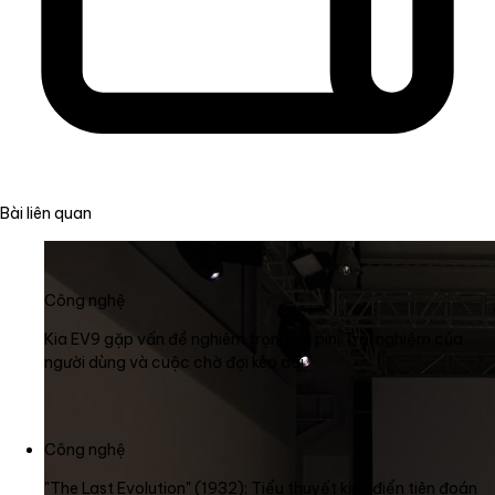
Bài liên quan
Công nghệ
Kia EV9 gặp vấn đề nghiêm trọng về pin: Trải nghiệm của
người dùng và cuộc chờ đợi kéo dài
Công nghệ
"The Last Evolution" (1932): Tiểu thuyết kinh điển tiên đoán