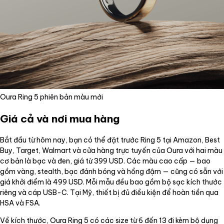
Oura Ring 5 phiên bản màu mới
Giá cả và nơi mua hàng
Bắt đầu từ hôm nay, bạn có thể đặt trước Ring 5 tại Amazon, Best
Buy, Target, Walmart và cửa hàng trực tuyến của Oura với hai màu
cơ bản là bạc và đen, giá từ 399 USD. Các màu cao cấp — bao
gồm vàng, stealth, bạc đánh bóng và hồng đậm — cũng có sẵn với
giá khởi điểm là 499 USD. Mỗi mẫu đều bao gồm bộ sạc kích thước
riêng và cáp USB-C. Tại Mỹ, thiết bị đủ điều kiện để hoàn tiền qua
HSA và FSA.
Về kích thước, Oura Ring 5 có các size từ 6 đến 13 đi kèm bộ dụng