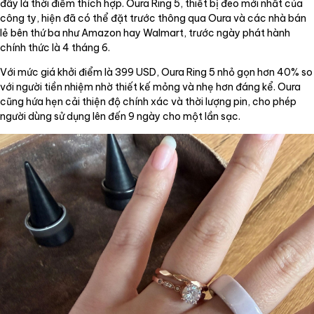
đây là thời điểm thích hợp. Oura Ring 5, thiết bị đeo mới nhất của
công ty, hiện đã có thể đặt trước thông qua Oura và các nhà bán
lẻ bên thứ ba như Amazon hay Walmart, trước ngày phát hành
chính thức là 4 tháng 6.
Với mức giá khởi điểm là 399 USD, Oura Ring 5 nhỏ gọn hơn 40% so
với người tiền nhiệm nhờ thiết kế mỏng và nhẹ hơn đáng kể. Oura
cũng hứa hẹn cải thiện độ chính xác và thời lượng pin, cho phép
người dùng sử dụng lên đến 9 ngày cho một lần sạc.