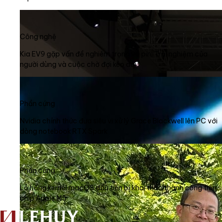
Công nghệ
Kia EV9 gặp vấn đề nghiêm trọng về pin: Trải nghiệm của
người dùng và cuộc chờ đợi kéo dài
Phần cứng
Nvidia chính thức đưa siêu vi xử lý Grace Blackwell lên PC với
dòng notebook RTX Spark
Phần cứng
Lỗ hổng kernel macOS đầu tiên bị khai thác thành công trên
chip Apple M5