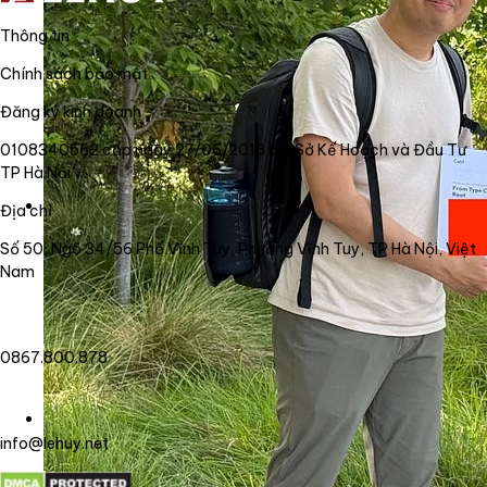
Thông tin
Chính sách bảo mật
Đăng ký kinh doanh
0108340562 cấp ngày 27/06/2018 bởi Sở Kế Hoạch và Đầu Tư
TP Hà Nội
Địa chỉ
Số 50, Ngõ 34/56 Phố Vĩnh Tuy, Phường Vĩnh Tuy, TP Hà Nội, Việt
Nam
0867.800.878
info@lehuy.net