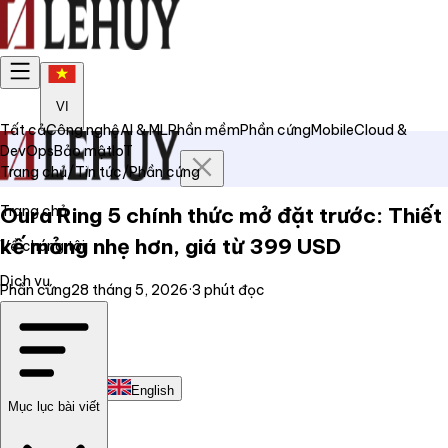
VI
Tất cả
Công nghệ
AI & ML
Phần mềm
Phần cứng
Mobile
Cloud &
DevOps
Bảo mật
IoT
Trang chủ
/
Tin tức
/
Phần cứng
Trang chủ
Oura Ring 5 chính thức mở đặt trước: Thiết
kế mỏng nhẹ hơn, giá từ 399 USD
Về chúng tôi
Dịch vụ
Phần cứng
28 tháng 5, 2026
·
3
phút đọc
Tin tức
Liên hệ
Tiếng Việt
English
Mục lục bài viết