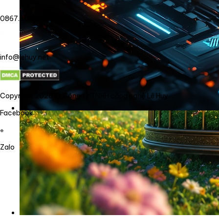
0867.800.878
info@lehuy.net
Copyright 2026 @ Công ty TNHH công nghệ Lê Huy
Facebook
Zalo