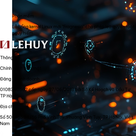
Phần mềm
Lỗ hổng kernel Linux mới "Fragnesia" cho phép leo quyền root
nguy hiểm
Thông tin
Chính sách bảo mật
Đăng ký kinh doanh
0108340562 cấp ngày 27/06/2018 bởi Sở Kế Hoạch và Đầu Tư
TP Hà Nội
Địa chỉ
Số 50, Ngõ 34/56 Phố Vĩnh Tuy, Phường Vĩnh Tuy, TP Hà Nội, Việt
Nam