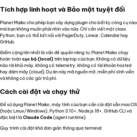
Tích hợp linh hoạt và Bảo mật tuyệt đối
Planet Maiko cho phép bạn xây dựng plugin cho bất kỳ công cụ nào
mà bạn không muốn phải nhìn vào nữa. Chỉ cần viết một class
Python, bạn có thể kết nối với PagerDuty, Linear, Calendar hay
GitHub.
Điểm cộng lớn nhất là vấn đề quyền riêng tư. Planet Maiko chạy
hoàn toàn
cục bộ (local)
trên laptop của bạn. Không có dữ liệu
nào rời khỏi máy, không có telemetry, không có tài khoản hosted
hay đám mây (cloud). Dự án này mã nguồn mở, miễn phí vĩnh viễn
và không có các gói trả phí.
Cách cài đặt và chạy thử
Để sử dụng Planet Maiko, máy tính của bạn cần cài đặt sẵn macOS
(hoặc Linux/Windows), Python 3.10+, Node.js 18+, GitHub CLI và
đặc biệt là
Claude Code
(agent runtime).
Quy trình cài đặt khá đơn giản thông qua terminal: