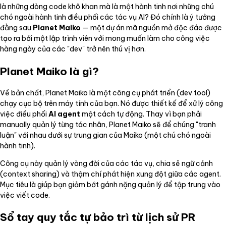
là những dòng code khô khan mà là một hành tinh nơi những chú
chó ngoài hành tinh điều phối các tác vụ AI? Đó chính là ý tưởng
đằng sau
Planet Maiko
— một dự án mã nguồn mở độc đáo được
tạo ra bởi một lập trình viên với mong muốn làm cho công việc
hàng ngày của các "dev" trở nên thú vị hơn.
Planet Maiko là gì?
Về bản chất, Planet Maiko là một công cụ phát triển (dev tool)
chạy cục bộ trên máy tính của bạn. Nó được thiết kế để xử lý công
việc điều phối
AI agent
một cách tự động. Thay vì bạn phải
manually quản lý từng tác nhân, Planet Maiko sẽ để chúng "tranh
luận" với nhau dưới sự trung gian của Maiko (một chú chó ngoài
hành tinh).
Công cụ này quản lý vòng đời của các tác vụ, chia sẻ ngữ cảnh
(context sharing) và thậm chí phát hiện xung đột giữa các agent.
Mục tiêu là giúp bạn giảm bớt gánh nặng quản lý để tập trung vào
việc viết code.
Sổ tay quy tắc tự bảo trì từ lịch sử PR