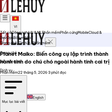
VI
Tất cả
Công nghệ
AI & ML
Phần mềm
Phần cứng
Mobile
Cloud &
DevOps
Bảo mật
IoT
Trang chủ
/
Tin tức
/
Phần mềm
Trang chủ
Planet Maiko: Biến công cụ lập trình thành
hành tinh do chú chó ngoài hành tinh cai trị
Về chúng tôi
Dịch vụ
Phần mềm
22 tháng 5, 2026
·
3
phút đọc
Tin tức
Liên hệ
Tiếng Việt
English
Mục lục bài viết