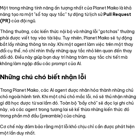
Một trong những tính năng ấn tượng nhất của Planet Maiko là khả
năng tạo ra một "sổ tay quy tắc" tự động từ lịch sử
Pull Request
(PR)
của đội ngũ.
Thông thường, các kiến thức nội bộ và những lỗi "gotchas" thường
phải được viết tay vào tài liệu. Tuy nhiên, Planet Maiko sẽ tự động
bắt lấy những thông tin này. Khi một agent làm việc trên một thay
đổi cụ thể, nó chỉ nhìn thấy những quy tắc nhỏ liên quan đến thay
đổi đó. Điều này giúp bạn duy trì hàng trăm quy tắc chi tiết mà
không làm ngập đầu các prompt của AI.
Những chú chó biết nhận lỗi
Trong Planet Maiko, các AI agent được nhân hóa thành những chú
chó ngoài hành tinh. Khi một chú chó mắc lỗi, nó sẽ thú nhận những
gì đã học được từ sai lầm đó. Toàn bộ "bầy chó" sẽ đọc lại ghi chú
này, và các agent trong tương lai sẽ kế thừa những kiến thức đó
trong phần mở đầu (preamble) của chúng.
Cơ chế này đảm bảo rằng một lỗi khó chịu chỉ cần được phát hiện
một lần duy nhất.