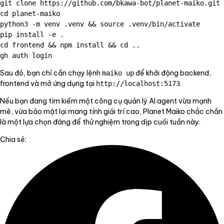
git clone https://github.com/bkawa-bot/planet-maiko.git

cd planet-maiko

python3 -m venv .venv && source .venv/bin/activate

pip install -e .

cd frontend && npm install && cd ..

Sau đó, bạn chỉ cần chạy lệnh
để khởi động backend,
maiko up
frontend và mở ứng dụng tại
.
http://localhost:5173
Nếu bạn đang tìm kiếm một công cụ quản lý AI agent vừa mạnh
mẽ, vừa bảo mật lại mang tính giải trí cao, Planet Maiko chắc chắn
là một lựa chọn đáng để thử nghiệm trong dịp cuối tuần này.
Chia sẻ: