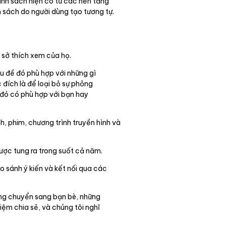
anh sách hiện có từ các nền tảng
 sách do người dùng tạo tương tự.
 sở thích xem của họ.
u đề đó phù hợp với những gì
đích là để loại bỏ sự phỏng
 đó có phù hợp với bạn hay
, phim, chương trình truyền hình và
được tung ra trong suốt cả năm.
o sánh ý kiến và kết nối qua các
àng chuyển sang bạn bè, những
iệm chia sẻ, và chúng tôi nghĩ