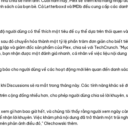
g như chia sẻ hình ảnh. Cuối năm nay, Plex sẽ thêm khả năng nhập d
anh sách của bạn bè. Cả Letterboxd và IMDb đều cung cấp các danh
ộ người dùng có thể thích một tiêu đề cụ thể dựa trên thói quen và
sau đó chuyển hóa thành một tỷ lệ phần trăm đơn giản cho biết tiê
 lập và giám đốc sản phẩm của Plex, chia sẻ với TechCrunch. "Mục 
n, bạn nhận được một đánh giá nhanh, cá nhân về việc liệu nội dung
 báo cho người dùng về các hoạt động mới liên quan đến danh sách
ng khi Discussions sẽ ra mắt trong tháng này. Các tính năng khác sẽ 
rên cộng đồng nhiều hơn, cho phép người dùng chia sẻ lời khuyên, s
n xem gì hơn bao giờ hết, và chúng tôi thấy rằng người xem ngày c
nhận lời khuyên. Việc khám phá nội dung đã trở thành một trải ngh
 nên phản ánh điều đó," Olechowski thêm.