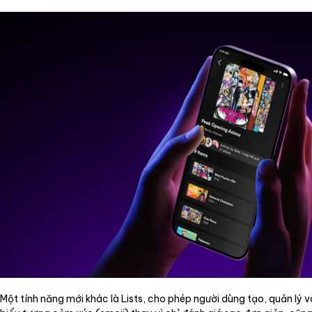
Một tính năng mới khác là Lists, cho phép người dùng tạo, quản lý