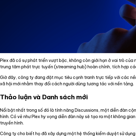
Plex đã có sự phát triển vượt bậc, không còn giới hạn ở vai trò 
trung tâm phát trực tuyến (streaming hub) hoàn chỉnh, tích hợp cá
Giờ đây, công ty đang đặt mục tiêu cạnh tranh trực tiếp với các n
xã hội mới nhằm thay đổi cách người dùng tương tác với nền tảng.
Thảo luận và Danh sách mới
Nổi bật nhất trong số đó là tính năng Discussions, một diễn đàn c
hình. Có vẻ như Plex hy vọng diễn đàn này sẽ tạo ra một không gian
truyền hình.
Công ty cho biết họ đã xây dựng một hệ thống kiểm duyệt sử dụng s