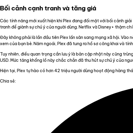
Bối cảnh cạnh tranh và tăng giá
Các tính năng mới xuất hiện khi Plex đang đối mặt với bối cảnh giả
tranh để giành sự chú ý của người dùng. Netflix và Disney+ thậm c
Đây không phải là lần đầu tiên Plex lấn sân sang mạng xã hội. Vào
xem của bạn bè. Năm ngoái, Plex đã tung ra hồ sơ công khai và tín
Tuy nhiên, điều quan trọng cần lưu ý là bản cập nhật này cũng trùng
USD. Mức tăng khổng lồ này chắc chắn đã thu hút sự chú ý của người
Hiện tại, Plex tự hào có hơn 42 triệu người dùng hoạt động hàng thá
Chia sẻ: