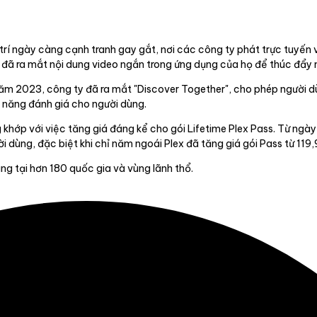
i trí ngày càng cạnh tranh gay gắt, nơi các công ty phát trực tuyế
hí đã ra mắt nội dung video ngắn trong ứng dụng của họ để thúc đẩ
 năm 2023, công ty đã ra mắt "Discover Together", cho phép người d
h năng đánh giá cho người dùng.
 khớp với việc tăng giá đáng kể cho gói Lifetime Plex Pass. Từ ngày
 dùng, đặc biệt khi chỉ năm ngoái Plex đã tăng giá gói Pass từ 119
ng tại hơn 180 quốc gia và vùng lãnh thổ.