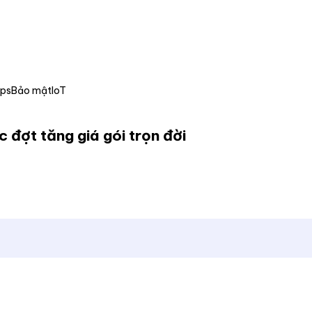
Ops
Bảo mật
IoT
c đợt tăng giá gói trọn đời