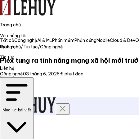
Trang chủ
Về chúng tôi
Tất cả
Công nghệ
AI & ML
Phần mềm
Phần cứng
Mobile
Cloud & Dev
Dịch vụ
Trang chủ
/
Tin tức
/
Công nghệ
Tin tức
Plex tung ra tính năng mạng xã hội mới trướ
Liên hệ
Công nghệ
03 tháng 6, 2026
·
5
phút đọc
VI
Mục lục bài viết
Trang chủ
Về chúng tôi