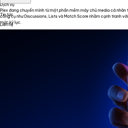
Dịch vụ
Plex đang chuyển mình từ một phần mềm máy chủ media cá nhân thàn
Tin tức
công cụ như Discussions, Lists và Match Score nhằm cạnh tranh với 
mức kỷ lục.
Liên hệ
Tiếng Việt
English