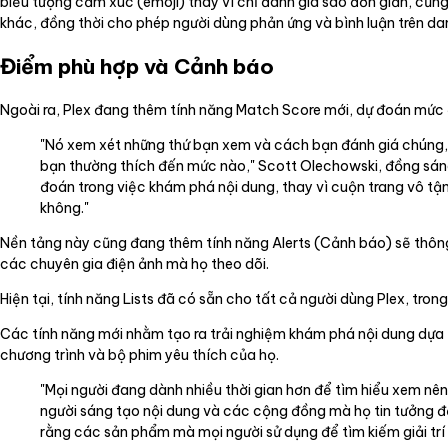
biểu tượng cảm xúc (emoji) thay vì chỉ đánh giá sao đơn giản, cũn
khác, đồng thời cho phép người dùng phản ứng và bình luận trên d
Điểm phù hợp và Cảnh báo
Ngoài ra, Plex đang thêm tính năng Match Score mới, dự đoán mức đ
"Nó xem xét những thứ bạn xem và cách bạn đánh giá chúng, 
bạn thường thích đến mức nào," Scott Olechowski, đồng sáng
đoán trong việc khám phá nội dung, thay vì cuộn trang vô tậ
không."
Nền tảng này cũng đang thêm tính năng Alerts (Cảnh báo) sẽ thông
các chuyên gia điện ảnh mà họ theo dõi.
Hiện tại, tính năng Lists đã có sẵn cho tất cả người dùng Plex, tro
Các tính năng mới nhằm tạo ra trải nghiệm khám phá nội dung dựa t
chương trình và bộ phim yêu thích của họ.
"Mọi người đang dành nhiều thời gian hơn để tìm hiểu xem nê
người sáng tạo nội dung và các cộng đồng mà họ tin tưởng để 
rằng các sản phẩm mà mọi người sử dụng để tìm kiếm giải trí