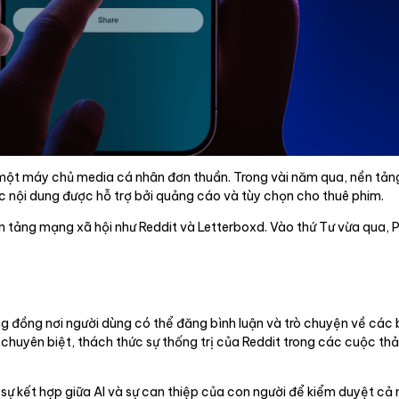
của một máy chủ media cá nhân đơn thuần. Trong vài năm qua, nền t
c nội dung được hỗ trợ bởi quảng cáo và tùy chọn cho thuê phim.
ền tảng mạng xã hội như Reddit và Letterboxd. Vào thứ Tư vừa qua, 
ộng đồng nơi người dùng có thể đăng bình luận và trò chuyện về các
 chuyên biệt, thách thức sự thống trị của Reddit trong các cuộc thả
ự kết hợp giữa AI và sự can thiệp của con người để kiểm duyệt cả 