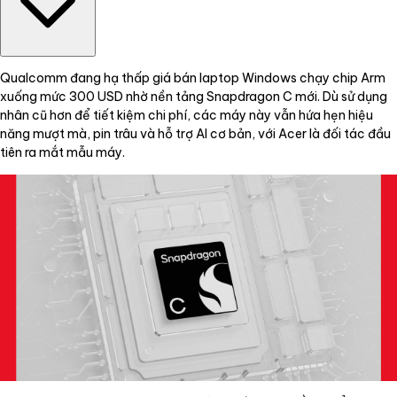
Qualcomm đang hạ thấp giá bán laptop Windows chạy chip Arm
xuống mức 300 USD nhờ nền tảng Snapdragon C mới. Dù sử dụng
nhân cũ hơn để tiết kiệm chi phí, các máy này vẫn hứa hẹn hiệu
năng mượt mà, pin trâu và hỗ trợ AI cơ bản, với Acer là đối tác đầu
tiên ra mắt mẫu máy.