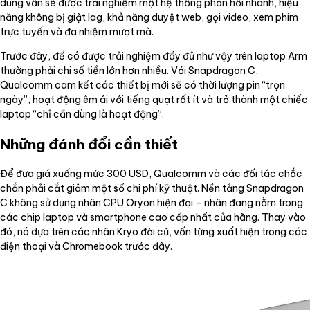
dùng vẫn sẽ được trải nghiệm một hệ thống phản hồi nhanh, hiệu
năng không bị giật lag, khả năng duyệt web, gọi video, xem phim
trực tuyến và đa nhiệm mượt mà.
Trước đây, để có được trải nghiệm đầy đủ như vậy trên laptop Arm
thường phải chi số tiền lớn hơn nhiều. Với Snapdragon C,
Qualcomm cam kết các thiết bị mới sẽ có thời lượng pin “trọn
ngày”, hoạt động êm ái với tiếng quạt rất ít và trở thành một chiếc
laptop “chỉ cần dùng là hoạt động”.
Những đánh đổi cần thiết
Để đưa giá xuống mức 300 USD, Qualcomm và các đối tác chắc
chắn phải cắt giảm một số chi phí kỹ thuật. Nền tảng Snapdragon
C không sử dụng nhân CPU Oryon hiện đại – nhân đang nằm trong
các chip laptop và smartphone cao cấp nhất của hãng. Thay vào
đó, nó dựa trên các nhân Kryo đời cũ, vốn từng xuất hiện trong các
điện thoại và Chromebook trước đây.