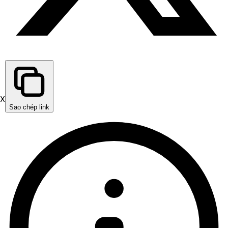
X
Sao chép link