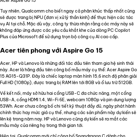
Acer Aspire Go 15
Tuy nhiên, Qualcomm cho biết ngay cả phân khúc thấp nhất cũng
sẽ được trang bị NPU (đơn vị xử lý thần kinh) để thực hiện các tác
vụ AI tại chỗ. Mặc dù vậy, công ty thừa nhận rằng các máy này sẽ
không đáp ứng được các yêu cầu khắt khe của dòng PC Copilot
Plus của Microsoft để sử dụng trọn bộ công cụ AI cao cấp.
Acer tiên phong với Aspire Go 15
Acer, HP và Lenovo là những đối tác đầu tiên tham gia hệ sinh thái
này. Acer là hãng đầu tiên công bố mẫu máy cụ thể: Acer Aspire Go
15 AG15-Q31P. Đây là chiếc laptop màn hình 15,6 inch độ phân giải
Full HD (1080p), được trang bị RAM lên tới 8GB và ổ lưu trữ 512GB.
Về kết nối, máy sở hữu hai cổng USB-C đa chức năng, một cổng
USB-A, cổng HDMI 1.4, Wi-Fi 6E, webcam 1080p và pin dung lượng
53Wh. Acer chưa công bố chi tiết kỹ thuật đầy đủ, ngày phát hành
chính thức hay mức giá cụ thể, nhưng các sản phẩm này dự kiến sẽ
lên kệ trong năm nay. HP và Lenovo cũng dự kiến sẽ ra mắt các
mẫu máy của riêng họ trong thời gian tới.
Hiện tại, Qualcomm mới chỉ công bố Snapdragon C dành cho