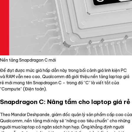
Nền tảng Snapdragon C mới
Để đạt được mức giá hấp dẫn này trong bối cảnh giá linh kiện PC
và RAM vẫn neo cao, Qualcomm đã giới thiệu nền tảng laptop giá
rẻ mới mang tên Snapdragon C – trong đó “C” là viết tắt của
“Compute” (Điện toán).
Snapdragon C: Nâng tầm cho laptop giá rẻ
Theo Mandar Deshpande, giám đốc quản lý sản phẩm cấp cao của
Qualcomm, nền tảng mới này sẽ “nâng cao tiêu chuẩn” cho những
người mua laptop có ngân sách hạn hẹp. Ông khẳng định người