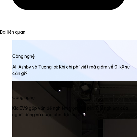
Bài liên quan
Công nghệ
AI, Ashby và Tương lai: Khi chi phí viết mã giảm về 0, kỹ sư
cần gì?
Công nghệ
Kia EV9 gặp vấn đề nghiêm trọng về pin: Trải nghiệm của
người dùng và cuộc chờ đợi kéo dài