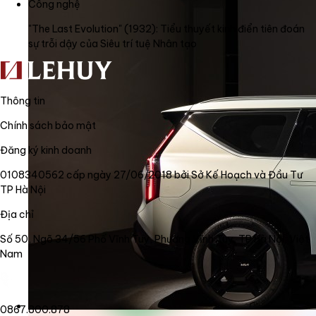
Công nghệ
"The Last Evolution" (1932): Tiểu thuyết kinh điển tiên đoán
sự trỗi dậy của Siêu trí tuệ Nhân tạo
Thông tin
Chính sách bảo mật
Đăng ký kinh doanh
0108340562 cấp ngày 27/06/2018 bởi Sở Kế Hoạch và Đầu Tư
TP Hà Nội
Địa chỉ
Số 50, Ngõ 34/56 Phố Vĩnh Tuy, Phường Vĩnh Tuy, TP Hà Nội, Việt
Nam
0867.800.878