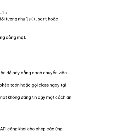
.
-la
đối tượng như
hoặc
ls().sort
từng dòng một.
t vấn đề này bằng cách chuyển việc
phép toán hoặc gọi class ngay tại
script không đáng tin cậy một cách an
 API công khai cho phép các ứng