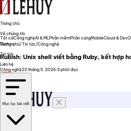
Trang chủ
Về chúng tôi
Tất cả
Công nghệ
AI & ML
Phần mềm
Phần cứng
Mobile
Cloud & Dev
Dịch vụ
Trang chủ
/
Tin tức
/
Công nghệ
Tin tức
Rubish: Unix shell viết bằng Ruby, kết hợp h
Liên hệ
Công nghệ
23 tháng 5, 2026
·
3
phút đọc
VI
Mục lục bài viết
Trang chủ
Về chúng tôi