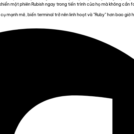
 khiển một phiên Rubish ngay trong tiến trình của họ mà không cần f
 cụ mạnh mẽ, biến terminal trở nên linh hoạt và "Ruby" hơn bao giờ h