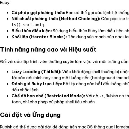
Ruby:
Cú pháp gọi phương thức:
Bạn có thể gọi các lệnh hệ thống
Nối chuỗi phương thức (Method Chaining):
Các pipeline t
.
ls().sort.uniq
Biểu thức điều kiện:
Sử dụng biểu thức Ruby làm điều kiện c
Khối lặp (Iterator Blocks):
Tận dụng sức mạnh của các ite
Tính năng nâng cao và Hiệu suất
Đối với các lập trình viên thường xuyên làm việc với môi trường dòn
Lazy Loading (Tải lười):
Việc khởi động shell thường bị ch
tải các cấu hình này sang một luồng nền (background thread)
Đánh giá Ruby trực tiếp:
Bất kỳ dòng nào bắt đầu bằng chữ 
dấu nhắc lệnh.
Chế độ hạn chế (Restricted Mode):
Với cờ
, Rubish có t
-r
toàn, chỉ cho phép cú pháp shell tiêu chuẩn.
Cài đặt và Ứng dụng
Rubish có thể được cài đặt dễ dàng trên macOS thông qua Homebr