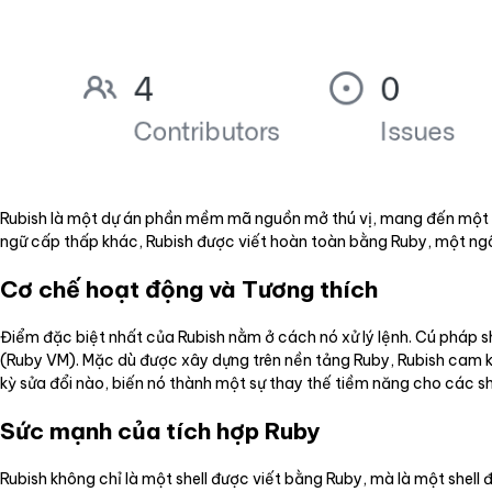
Rubish là một dự án phần mềm mã nguồn mở thú vị, mang đến một các
ngữ cấp thấp khác, Rubish được viết hoàn toàn bằng Ruby, một ngôn 
Cơ chế hoạt động và Tương thích
Điểm đặc biệt nhất của Rubish nằm ở cách nó xử lý lệnh. Cú pháp sh
(Ruby VM). Mặc dù được xây dựng trên nền tảng Ruby, Rubish cam k
kỳ sửa đổi nào, biến nó thành một sự thay thế tiềm năng cho các sh
Sức mạnh của tích hợp Ruby
Rubish không chỉ là một shell được viết bằng Ruby, mà là một shell 