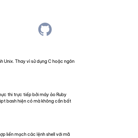
nh Unix. Thay vì sử dụng C hoặc ngôn
hực thi trực tiếp bởi máy ảo Ruby
ript bash hiện có mà không cần bất
ợp liền mạch các lệnh shell với mã