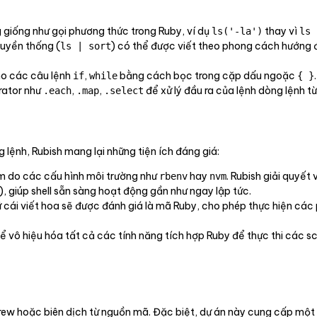
 giống như gọi phương thức trong Ruby, ví dụ
thay vì
ls('-la')
ls 
ruyền thống (
) có thể được viết theo phong cách hướng 
ls | sort
ho các câu lệnh
,
bằng cách bọc trong cặp dấu ngoặc
.
if
while
{ }
rator như
,
,
để xử lý đầu ra của lệnh dòng lệnh 
.each
.map
.select
g lệnh, Rubish mang lại những tiện ích đáng giá:
ậm do các cấu hình môi trường như
hay
. Rubish giải quyế
rbenv
nvm
, giúp shell sẵn sàng hoạt động gần như ngay lập tức.
cái viết hoa sẽ được đánh giá là mã Ruby, cho phép thực hiện các 
hể vô hiệu hóa tất cả các tính năng tích hợp Ruby để thực thi các 
ew hoặc biên dịch từ nguồn mã. Đặc biệt, dự án này cung cấp một