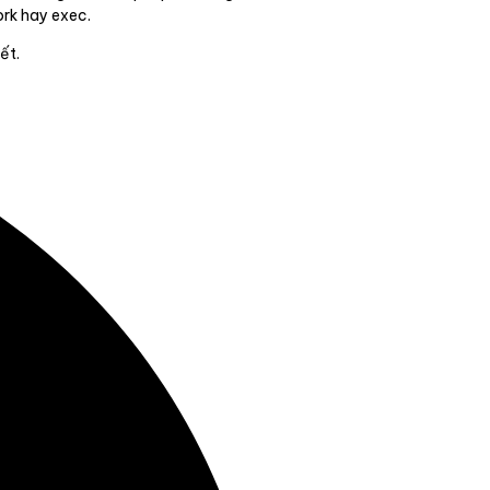
ork hay exec.
ết.