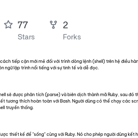
h tiếp cận mới mẻ đối với trình dòng lệnh (shell) trên hệ điều hà
ngữ lập trình nổi tiếng với sự tinh tế và dễ đọc.
ell sẽ được phân tích (parse) và biên dịch thành mã Ruby, sau đó t
ết tương thích hoàn toàn với Bash. Người dùng có thể chạy các sc
ell truyền thống.
được thiết kế để "sống" cùng với Ruby. Nó cho phép người dùng kết h