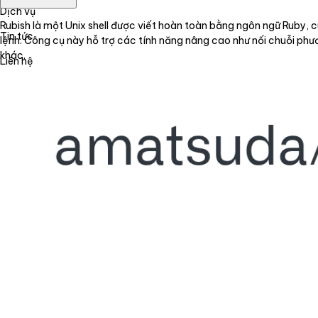
Dịch vụ
Rubish là một Unix shell được viết hoàn toàn bằng ngôn ngữ Ruby,
Tin tức
lệnh. Công cụ này hỗ trợ các tính năng nâng cao như nối chuỗi ph
khác.
Liên hệ
Tiếng Việt
English