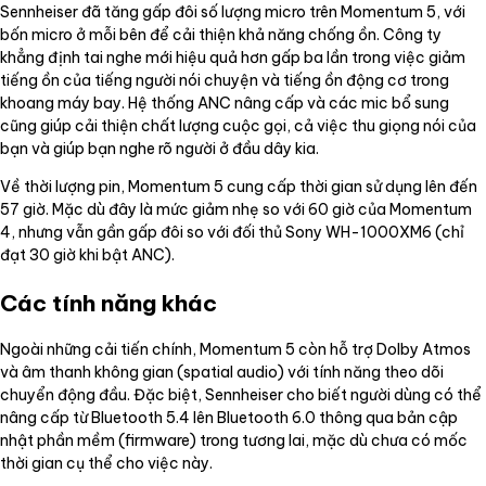
Sennheiser đã tăng gấp đôi số lượng micro trên Momentum 5, với
bốn micro ở mỗi bên để cải thiện khả năng chống ồn. Công ty
khẳng định tai nghe mới hiệu quả hơn gấp ba lần trong việc giảm
tiếng ồn của tiếng người nói chuyện và tiếng ồn động cơ trong
khoang máy bay. Hệ thống ANC nâng cấp và các mic bổ sung
cũng giúp cải thiện chất lượng cuộc gọi, cả việc thu giọng nói của
bạn và giúp bạn nghe rõ người ở đầu dây kia.
Về thời lượng pin, Momentum 5 cung cấp thời gian sử dụng lên đến
57 giờ. Mặc dù đây là mức giảm nhẹ so với 60 giờ của Momentum
4, nhưng vẫn gần gấp đôi so với đối thủ Sony WH-1000XM6 (chỉ
đạt 30 giờ khi bật ANC).
Các tính năng khác
Ngoài những cải tiến chính, Momentum 5 còn hỗ trợ Dolby Atmos
và âm thanh không gian (spatial audio) với tính năng theo dõi
chuyển động đầu. Đặc biệt, Sennheiser cho biết người dùng có thể
nâng cấp từ Bluetooth 5.4 lên Bluetooth 6.0 thông qua bản cập
nhật phần mềm (firmware) trong tương lai, mặc dù chưa có mốc
thời gian cụ thể cho việc này.