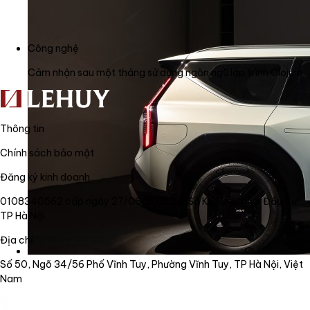
Công nghệ
Cảm nhận sau một tháng sử dụng ngôn ngữ lập trình Clojure
Thông tin
Chính sách bảo mật
Đăng ký kinh doanh
0108340562 cấp ngày 27/06/2018 bởi Sở Kế Hoạch và Đầu Tư
TP Hà Nội
Địa chỉ
Số 50, Ngõ 34/56 Phố Vĩnh Tuy, Phường Vĩnh Tuy, TP Hà Nội, Việt
Nam