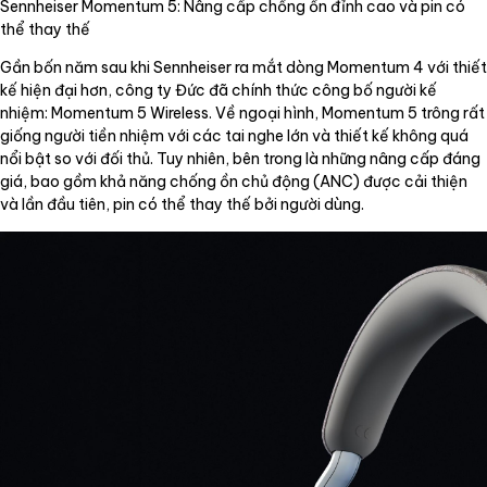
Sennheiser Momentum 5: Nâng cấp chống ồn đỉnh cao và pin có
thể thay thế
Gần bốn năm sau khi Sennheiser ra mắt dòng Momentum 4 với thiết
kế hiện đại hơn, công ty Đức đã chính thức công bố người kế
nhiệm: Momentum 5 Wireless. Về ngoại hình, Momentum 5 trông rất
giống người tiền nhiệm với các tai nghe lớn và thiết kế không quá
nổi bật so với đối thủ. Tuy nhiên, bên trong là những nâng cấp đáng
giá, bao gồm khả năng chống ồn chủ động (ANC) được cải thiện
và lần đầu tiên, pin có thể thay thế bởi người dùng.