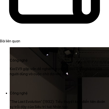
Bài liên quan
Công nghệ
Kia EV9 gặp vấn đề nghiêm trọng về pin: Trải nghiệm của
người dùng và cuộc chờ đợi kéo dài
Công nghệ
"The Last Evolution" (1932): Tiểu thuyết kinh điển tiên đoán
sự trỗi dậy của Siêu trí tuệ Nhân tạo