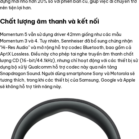
đựng mới nhỏ hơn 20% so với phiên bản cũ, giúp việc di chuyển trở
nên tiện lợi hơn.
Chất lượng âm thanh và kết nối
Momentum 5 vẫn sử dụng driver 42mm giống như các mẫu
Momentum 3 và 4. Tuy nhiên, Sennheiser đã bổ sung chứng nhận
"Hi-Res Audio" và mở rộng hỗ trợ codec Bluetooth, bao gồm cả
AptX Lossless. Điều này cho phép tai nghe truyền âm thanh chất
lượng CD (16-bit/44.1kHz), nhưng chỉ hoạt động với các thiết bị sử
dụng bộ xử lý Qualcomm hỗ trợ codec này qua nền tảng
Snapdragon Sound. Người dùng smartphone Sony và Motorola sẽ
tương thích, trong khi các thiết bị của Samsung, Google và Apple
sẽ không hỗ trợ tính năng này.