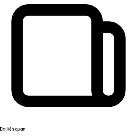
Bài liên quan