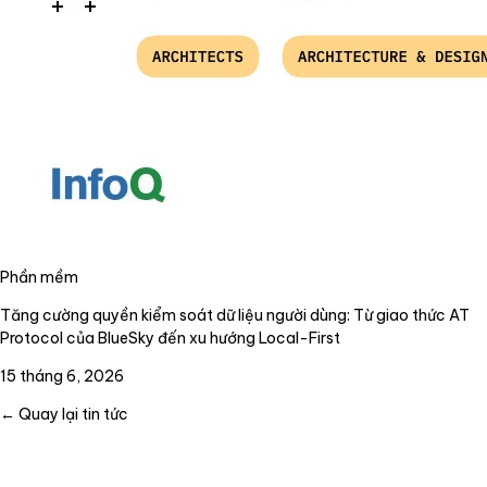
Phần mềm
Tăng cường quyền kiểm soát dữ liệu người dùng: Từ giao thức AT
Protocol của BlueSky đến xu hướng Local-First
15 tháng 6, 2026
← Quay lại tin tức