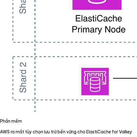
Phần mềm
AWS ra mắt tùy chọn lưu trữ bền vững cho ElastiCache for Valkey