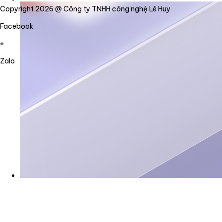
Copyright 2026 @ Công ty TNHH công nghệ Lê Huy
Facebook
Zalo