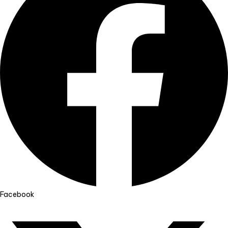
Facebook