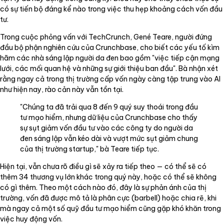
có sự tiến bộ đáng kể nào trong việc thu hẹp khoảng cách vốn đầu
tư.
Trong cuộc phỏng vấn với TechCrunch, Gené Teare, người đứng
đầu bộ phận nghiên cứu của Crunchbase, cho biết các yếu tố kìm
hãm các nhà sáng lập người da đen bao gồm "việc tiếp cận mạng
lưới, các mối quan hệ và những sự giới thiệu ban đầu". Bà nhận xét
rằng ngay cả trong thị trường cấp vốn ngày càng tập trung vào AI
như hiện nay, rào cản này vẫn tồn tại.
"Chúng ta đã trải qua 8 đến 9 quý suy thoái trong đầu
tư mạo hiểm, nhưng dữ liệu của Crunchbase cho thấy
sự sụt giảm vốn đầu tư vào các công ty do người da
đen sáng lập vẫn kéo dài và vượt mức sụt giảm chung
của thị trường startup," bà Teare tiếp tục.
Hiện tại, vẫn chưa rõ điều gì sẽ xảy ra tiếp theo — có thể sẽ có
thêm 34 thương vụ lớn khác trong quý này, hoặc có thể sẽ không
có gì thêm. Theo một cách nào đó, đây là sự phản ánh của thị
trường, vốn đã được mô tả là phân cực (barbell) hoặc chia rẽ, khi
mà ngay cả một số quỹ đầu tư mạo hiểm cũng gặp khó khăn trong
việc huy động vốn.