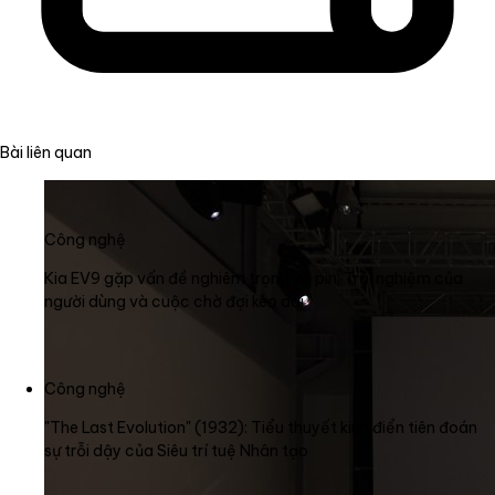
Bài liên quan
Công nghệ
Kia EV9 gặp vấn đề nghiêm trọng về pin: Trải nghiệm của
người dùng và cuộc chờ đợi kéo dài
Công nghệ
"The Last Evolution" (1932): Tiểu thuyết kinh điển tiên đoán
sự trỗi dậy của Siêu trí tuệ Nhân tạo