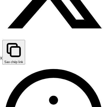
X
Sao chép link