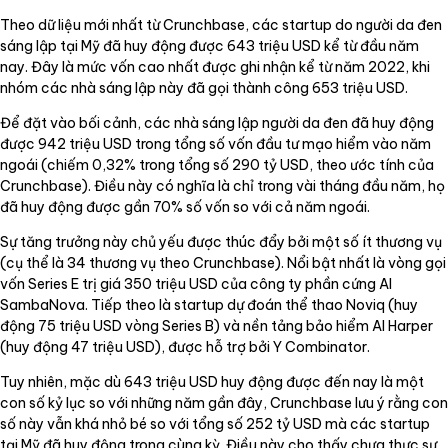
Theo dữ liệu mới nhất từ Crunchbase, các startup do người da đen
sáng lập tại Mỹ đã huy động được 643 triệu USD kể từ đầu năm
nay. Đây là mức vốn cao nhất được ghi nhận kể từ năm 2022, khi
nhóm các nhà sáng lập này đã gọi thành công 653 triệu USD.
Để đặt vào bối cảnh, các nhà sáng lập người da đen đã huy động
được 942 triệu USD trong tổng số vốn đầu tư mạo hiểm vào năm
ngoái (chiếm 0,32% trong tổng số 290 tỷ USD, theo ước tính của
Crunchbase). Điều này có nghĩa là chỉ trong vài tháng đầu năm, họ
đã huy động được gần 70% số vốn so với cả năm ngoái.
Sự tăng trưởng này chủ yếu được thúc đẩy bởi một số ít thương vụ
(cụ thể là 34 thương vụ theo Crunchbase). Nổi bật nhất là vòng gọi
vốn Series E trị giá 350 triệu USD của công ty phần cứng AI
SambaNova. Tiếp theo là startup dự đoán thể thao Noviq (huy
động 75 triệu USD vòng Series B) và nền tảng bảo hiểm AI Harper
(huy động 47 triệu USD), được hỗ trợ bởi Y Combinator.
Tuy nhiên, mặc dù 643 triệu USD huy động được đến nay là một
con số kỷ lục so với những năm gần đây, Crunchbase lưu ý rằng con
số này vẫn khá nhỏ bé so với tổng số 252 tỷ USD mà các startup
tại Mỹ đã huy động trong cùng kỳ. Điều này cho thấy chưa thực sự