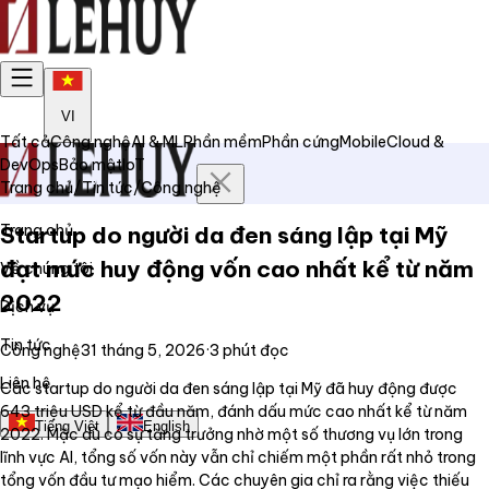
VI
Tất cả
Công nghệ
AI & ML
Phần mềm
Phần cứng
Mobile
Cloud &
DevOps
Bảo mật
IoT
Trang chủ
/
Tin tức
/
Công nghệ
Trang chủ
Startup do người da đen sáng lập tại Mỹ
đạt mức huy động vốn cao nhất kể từ năm
Về chúng tôi
2022
Dịch vụ
Tin tức
Công nghệ
31 tháng 5, 2026
·
3
phút đọc
Liên hệ
Các startup do người da đen sáng lập tại Mỹ đã huy động được
643 triệu USD kể từ đầu năm, đánh dấu mức cao nhất kể từ năm
Tiếng Việt
English
2022. Mặc dù có sự tăng trưởng nhờ một số thương vụ lớn trong
lĩnh vực AI, tổng số vốn này vẫn chỉ chiếm một phần rất nhỏ trong
tổng vốn đầu tư mạo hiểm. Các chuyên gia chỉ ra rằng việc thiếu