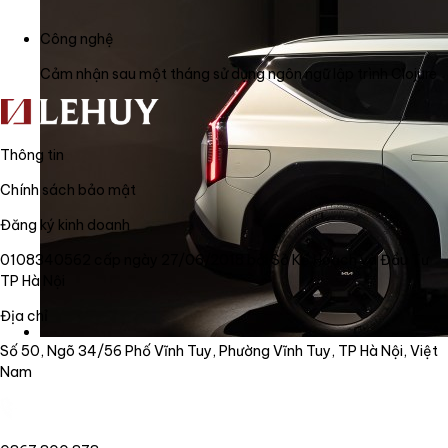
Công nghệ
Cảm nhận sau một tháng sử dụng ngôn ngữ lập trình Clojure
Thông tin
Chính sách bảo mật
Đăng ký kinh doanh
0108340562 cấp ngày 27/06/2018 bởi Sở Kế Hoạch và Đầu Tư
TP Hà Nội
Địa chỉ
Số 50, Ngõ 34/56 Phố Vĩnh Tuy, Phường Vĩnh Tuy, TP Hà Nội, Việt
Nam