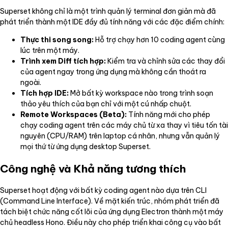
Superset không chỉ là một trình quản lý terminal đơn giản mà đã
phát triển thành một IDE đầy đủ tính năng với các đặc điểm chính:
Thực thi song song:
Hỗ trợ chạy hơn 10 coding agent cùng
lúc trên một máy.
Trình xem Diff tích hợp:
Kiểm tra và chỉnh sửa các thay đổi
của agent ngay trong ứng dụng mà không cần thoát ra
ngoài.
Tích hợp IDE:
Mở bất kỳ workspace nào trong trình soạn
thảo yêu thích của bạn chỉ với một cú nhấp chuột.
Remote Workspaces (Beta):
Tính năng mới cho phép
chạy coding agent trên các máy chủ từ xa thay vì tiêu tốn tài
nguyên (CPU/RAM) trên laptop cá nhân, nhưng vẫn quản lý
mọi thứ từ ứng dụng desktop Superset.
Công nghệ và Khả năng tương thích
Superset hoạt động với bất kỳ coding agent nào dựa trên CLI
(Command Line Interface). Về mặt kiến trúc, nhóm phát triển đã
tách biệt chức năng cốt lõi của ứng dụng Electron thành một máy
chủ headless Hono. Điều này cho phép triển khai công cụ vào bất