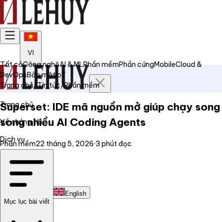
VI
Tất cả
Công nghệ
AI & ML
Phần mềm
Phần cứng
Mobile
Cloud &
DevOps
Bảo mật
IoT
Trang chủ
/
Tin tức
/
Phần mềm
Trang chủ
Superset: IDE mã nguồn mở giúp chạy song
song nhiều AI Coding Agents
Về chúng tôi
Dịch vụ
Phần mềm
22 tháng 5, 2026
·
3
phút đọc
Tin tức
Liên hệ
Tiếng Việt
English
Mục lục bài viết