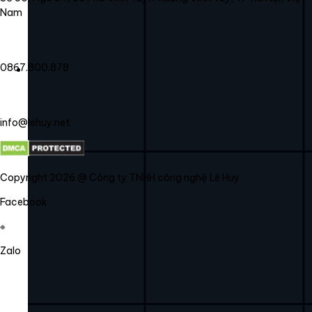
Nam
0867.800.878
info@lehuy.net
Copyright 2026 @ Công ty TNHH công nghệ Lê Huy
Facebook
Zalo