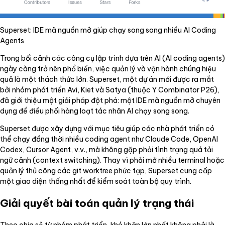
Superset: IDE mã nguồn mở giúp chạy song song nhiều AI Coding
Agents
Trong bối cảnh các công cụ lập trình dựa trên AI (AI coding agents)
ngày càng trở nên phổ biến, việc quản lý và vận hành chúng hiệu
quả là một thách thức lớn. Superset, một dự án mới được ra mắt
bởi nhóm phát triển Avi, Kiet và Satya (thuộc Y Combinator P26),
đã giới thiệu một giải pháp đột phá: một IDE mã nguồn mở chuyên
dụng để điều phối hàng loạt tác nhân AI chạy song song.
Superset được xây dựng với mục tiêu giúp các nhà phát triển có
thể chạy đồng thời nhiều coding agent như Claude Code, OpenAI
Codex, Cursor Agent, v.v., mà không gặp phải tình trạng quá tải
ngữ cảnh (context switching). Thay vì phải mở nhiều terminal hoặc
quản lý thủ công các git worktree phức tạp, Superset cung cấp
một giao diện thống nhất để kiểm soát toàn bộ quy trình.
Giải quyết bài toán quản lý trạng thái
Theo chia sẻ từ nhóm phát triển, khó khăn lớn nhất không phải là