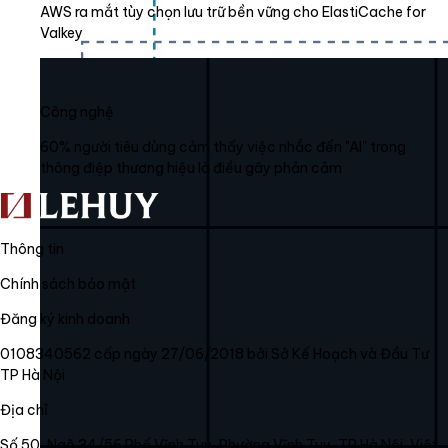
AWS ra mắt tùy chọn lưu trữ bền vững cho ElastiCache for
Valkey
Công nghệ
60% người tiêu dùng cảm thấy việc nhắc đến "AI" trong
thông điệp thương hiệu là điều gây phản cảm
Thông tin
Chính sách bảo mật
Đăng ký kinh doanh
0108340562 cấp ngày 27/06/2018 bởi Sở Kế Hoạch và Đầu Tư
TP Hà Nội
Địa chỉ
Số 50, Ngõ 34/56 Phố Vĩnh Tuy, Phường Vĩnh Tuy, TP Hà Nội, Việt