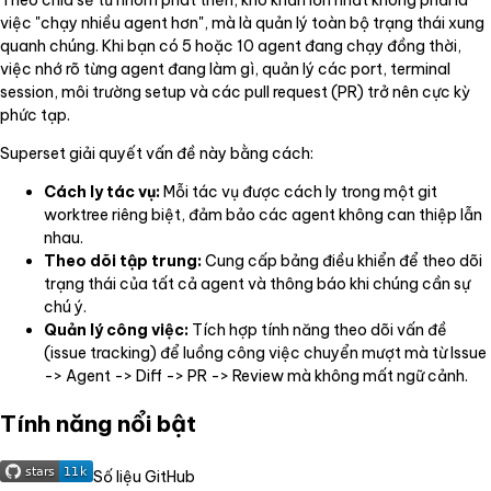
việc "chạy nhiều agent hơn", mà là quản lý toàn bộ trạng thái xung
quanh chúng. Khi bạn có 5 hoặc 10 agent đang chạy đồng thời,
việc nhớ rõ từng agent đang làm gì, quản lý các port, terminal
session, môi trường setup và các pull request (PR) trở nên cực kỳ
phức tạp.
Superset giải quyết vấn đề này bằng cách:
Cách ly tác vụ:
Mỗi tác vụ được cách ly trong một git
worktree riêng biệt, đảm bảo các agent không can thiệp lẫn
nhau.
Theo dõi tập trung:
Cung cấp bảng điều khiển để theo dõi
trạng thái của tất cả agent và thông báo khi chúng cần sự
chú ý.
Quản lý công việc:
Tích hợp tính năng theo dõi vấn đề
(issue tracking) để luồng công việc chuyển mượt mà từ Issue
-> Agent -> Diff -> PR -> Review mà không mất ngữ cảnh.
Tính năng nổi bật
Số liệu GitHub