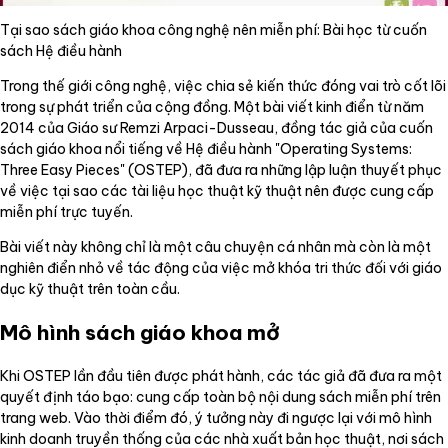
Tại sao sách giáo khoa công nghệ nên miễn phí: Bài học từ cuốn
sách Hệ điều hành
Trong thế giới công nghệ, việc chia sẻ kiến thức đóng vai trò cốt lõi
trong sự phát triển của cộng đồng. Một bài viết kinh điển từ năm
2014 của Giáo sư Remzi Arpaci-Dusseau, đồng tác giả của cuốn
sách giáo khoa nổi tiếng về Hệ điều hành "Operating Systems:
Three Easy Pieces" (OSTEP), đã đưa ra những lập luận thuyết phục
về việc tại sao các tài liệu học thuật kỹ thuật nên được cung cấp
miễn phí trực tuyến.
Bài viết này không chỉ là một câu chuyện cá nhân mà còn là một
nghiên điển nhỏ về tác động của việc mở khóa tri thức đối với giáo
dục kỹ thuật trên toàn cầu.
Mô hình sách giáo khoa mở
Khi OSTEP lần đầu tiên được phát hành, các tác giả đã đưa ra một
quyết định táo bạo: cung cấp toàn bộ nội dung sách miễn phí trên
trang web. Vào thời điểm đó, ý tưởng này đi ngược lại với mô hình
kinh doanh truyền thống của các nhà xuất bản học thuật, nơi sách