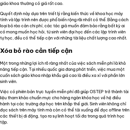
giáo khoa thường có giá rất cao.
Quyết định này dựa trên triết lý rằng kiến thức về khoa học máy
tính và lập trình nên được phổ biến rộng rãi nhất có thể. Bằng cách
loại bỏ rào cản chi phí, các tác giả muốn đảm bảo rằng bất kỳ ai
có mong muốn học hỏi, từ sinh viên đại học đến các lập trình viên
tự học, đều có thể tiếp cận với những tài liệu chất lượng cao nhất.
Xóa bỏ rào cản tiếp cận
Một trong những lợi ích rõ ràng nhất của việc sách miễn phí là khả
năng tiếp cận. Tại nhiều quốc gia đang phát triển, việc mua một
cuốn sách giáo khoa nhập khẩu giá cao là điều xa xỉ với phần lớn
sinh viên.
Việc có phiên bản trực tuyến miễn phí đã giúp OSTEP trở thành tài
liệu tham khảo chuẩn mực cho hàng ngàn khóa học về hệ điều
hành tại các trường đại học trên khắp thế giới. Sinh viên không chỉ
đọc sách trên máy tính mà còn có thể tải xuống để đọc offline trên
các thiết bị di động, tạo ra sự linh hoạt tối đa trong quá trình học
tập.