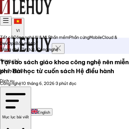
VI
Tất cả
Công nghệ
AI & ML
Phần mềm
Phần cứng
Mobile
Cloud &
DevOps
Bảo mật
IoT
Trang chủ
/
Tin tức
/
Công nghệ
Trang chủ
Tại sao sách giáo khoa công nghệ nên miễn
phí: Bài học từ cuốn sách Hệ điều hành
Về chúng tôi
Dịch vụ
Công nghệ
10 tháng 6, 2026
·
3
phút đọc
Tin tức
Liên hệ
Tiếng Việt
English
Mục lục bài viết