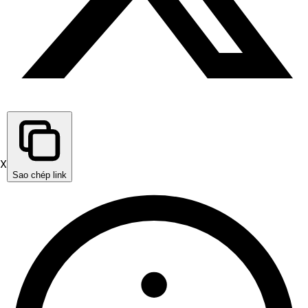
X
Sao chép link