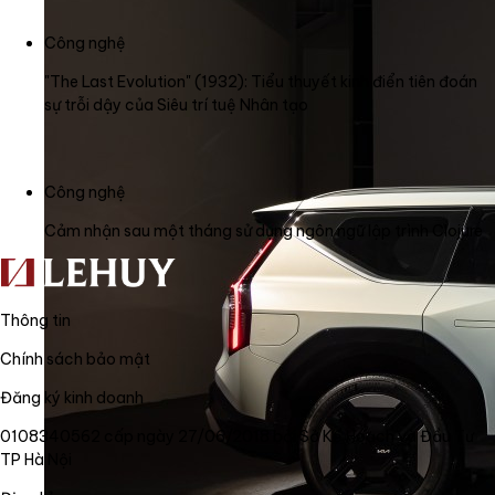
Công nghệ
"The Last Evolution" (1932): Tiểu thuyết kinh điển tiên đoán
sự trỗi dậy của Siêu trí tuệ Nhân tạo
Công nghệ
Cảm nhận sau một tháng sử dụng ngôn ngữ lập trình Clojure
Thông tin
Chính sách bảo mật
Đăng ký kinh doanh
0108340562 cấp ngày 27/06/2018 bởi Sở Kế Hoạch và Đầu Tư
TP Hà Nội