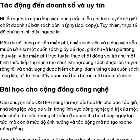
Tác động đến doanh số và uy tín
Nhiều người lo ngại rằng việc cung cấp miễn phí trực tuyến sẽ giết
chết doanh số bán sách bản in (physical copy). Tuy nhiên, thực tế
đã chứng minh điều ngược lại.
Mặc dù nội dung có sẵn miễn phí, nhiều sinh viên và giảng viên vẫn
muốn sở hữu một cuốn sách giấy để đọc, ghi chú và lưu giữ trong
thư viện. Việc miễn phí trực tuyến thực chất đóng vai trò như một
hình thức tiếp thị mạnh mẽ nhất. Khi nội dung sách được lan truyền
rộng rãi và chất lượng được kiểm chứng, danh tiếng của cuốn sách
tăng lên, từ đó thúc đẩy doanh số bán bản in một cách tự nhiên.
Bài học cho cộng đồng công nghệ
Câu chuyện của OSTEP mang lại một bài học lớn cho các tác giả,
nhà sáng lập và giáo viên trong lĩnh vực công nghệ: giá trị của một
sản phẩm tri thức không chỉ nằm ở doanh thu bán hàng ngay lập
tức, mà còn ở mức độ ảnh hưởng và tác động mà nó tạo ra cho
cộng đồng.
Trong kỷ nguyên số, các mô hình kinh doanh mới cho phép sáng