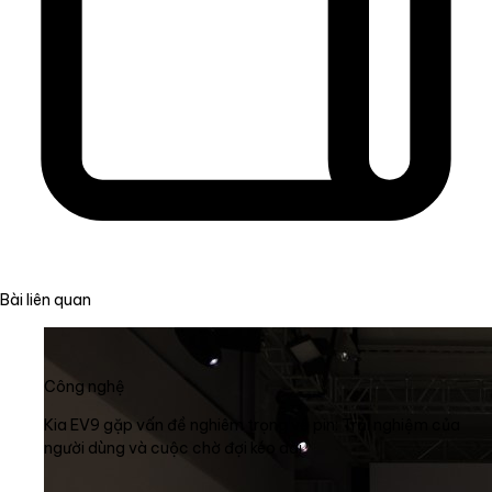
Bài liên quan
Công nghệ
Kia EV9 gặp vấn đề nghiêm trọng về pin: Trải nghiệm của
người dùng và cuộc chờ đợi kéo dài