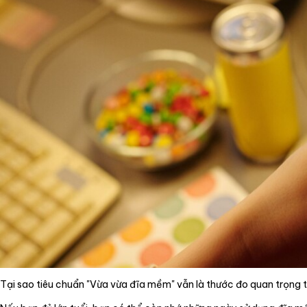
Dịch vụ
Tin tức
Liên hệ
Tiếng Việt
English
Tại sao tiêu chuẩn "Vừa vừa đĩa mềm" vẫn là thước đo quan trọng