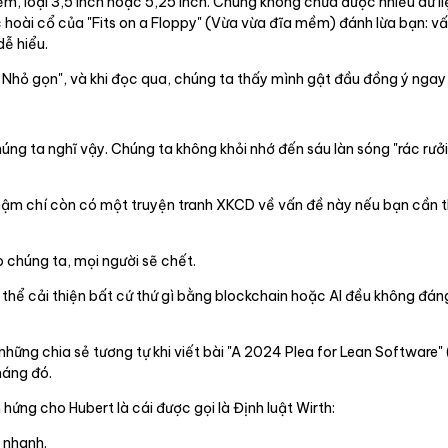
m, loại 3,5 inch hoặc 5,25 inch. Chúng không chứa được nhiều dữ li
 hoài cổ của "Fits on a Floppy" (Vừa vừa đĩa mềm) đánh lừa bạn: v
dễ hiểu.
 Nhỏ gọn", và khi đọc qua, chúng ta thấy mình gật đầu đồng ý ngay
húng ta nghĩ vậy. Chúng ta không khỏi nhớ đến sáu làn sóng "rác r
hậm chí còn có một truyện tranh XKCD về vấn đề này nếu bạn cần t
 chúng ta, mọi người sẽ chết.
ó thể cải thiện bất cứ thứ gì bằng blockchain hoặc AI đều không đán
ững chia sẻ tương tự khi viết bài "A 2024 Plea for Lean Software" 
háng đó.
hứng cho Hubert là cái được gọi là Định luật Wirth:
 nhanh.