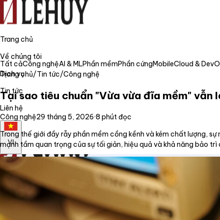
Trang chủ
Về chúng tôi
Tất cả
Công nghệ
AI & ML
Phần mềm
Phần cứng
Mobile
Cloud & Dev
Dịch vụ
Trang chủ
/
Tin tức
/
Công nghệ
Tin tức
Tại sao tiêu chuẩn "Vừa vừa đĩa mềm" vẫn 
Liên hệ
Công nghệ
29 tháng 5, 2026
·
8
phút đọc
Trong thế giới đầy rẫy phần mềm cồng kềnh và kém chất lượng, sự n
VI
mạnh tầm quan trọng của sự tối giản, hiệu quả và khả năng bảo tr
Trang chủ
Về chúng tôi