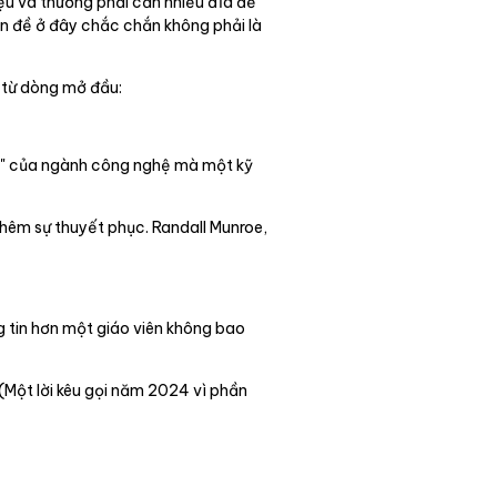
ệu và thường phải cần nhiều đĩa để
ấn đề ở đây chắc chắn không phải là
 từ dòng mở đầu:
ưởi" của ngành công nghệ mà một kỹ
hêm sự thuyết phục. Randall Munroe,
g tin hơn một giáo viên không bao
(Một lời kêu gọi năm 2024 vì phần