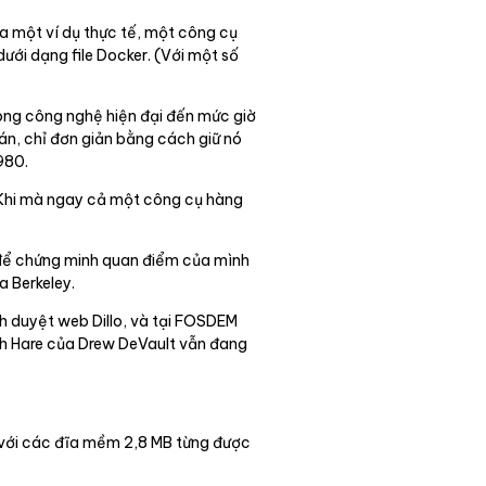
a một ví dụ thực tế, một công cụ
ưới dạng file Docker. (Với một số
trong công nghệ hiện đại đến mức giờ
 án, chỉ đơn giản bằng cách giữ nó
1980.
. Khi mà ngay cả một công cụ hàng
 để chứng minh quan điểm của mình
a Berkeley.
nh duyệt web Dillo, và tại FOSDEM
nh Hare của Drew DeVault vẫn đang
a với các đĩa mềm 2,8 MB từng được