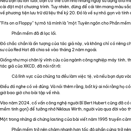
Nếu bạn đủ lớn tuổi, bạn có thể còn nhớ những ngày sử dụng đĩa mề
cài đặt một chương trình. Tuy nhiên, đừng để cái tên mang màu sắc
về phương tiện lưu trữ dữ liệu thế kỷ 20. Đó là về sự nhỏ gọn và tính 
"Fits on a Floppy" tự mô tả mình là "một Tuyên ngôn cho Phần mềm
Phần mềm đã đi lạc lối.
Đó chắc chắn là ấn tượng của tác giả này, và không chỉ có riêng c
sư của Red Hat đã chia sẻ vào tháng 2 năm ngoái.
Giống như mọi chân lý vĩnh cửu của ngành công nghiệp máy tính, t
tác giả của XKCD, đã nói rất rõ:
Cả lĩnh vực của chúng ta đều làm việc tệ, và nếu bạn dựa vào
Điều đó nghe có vẻ đúng. Và nói thêm rằng, bất kỳ ai nói rằng họ c
giờ bao giờ cho bài tập về nhà.
Vào năm 2024, cố vấn công nghệ người Bỉ Bert Hubert cũng đã có nh
mềm tinh gọn) để tưởng nhớ Niklaus Wirth, người vừa qua đời vào t
Một trong những di chứng lasting của bài viết năm 1995 truyền cảm 
Phần mềm trở nên chậm nhanh hơn tốc độ phần cứng trở nên