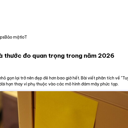
Ops
Bảo mật
IoT
là thước đo quan trọng trong năm 2026
hỏ gọn lại trở nên đẹp đẽ hơn bao giờ hết. Bài viết phân tích về 
ì dài hạn thay vì phụ thuộc vào các mô hình đám mây phức tạp.