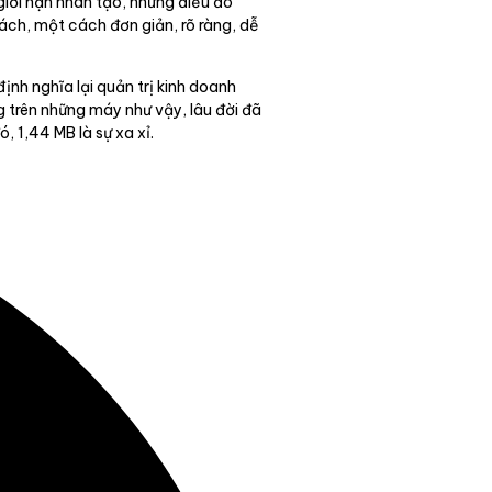
iới hạn nhân tạo, nhưng điều đó
ách, một cách đơn giản, rõ ràng, dễ
ịnh nghĩa lại quản trị kinh doanh
g trên những máy như vậy, lâu đời đã
 1,44 MB là sự xa xỉ.