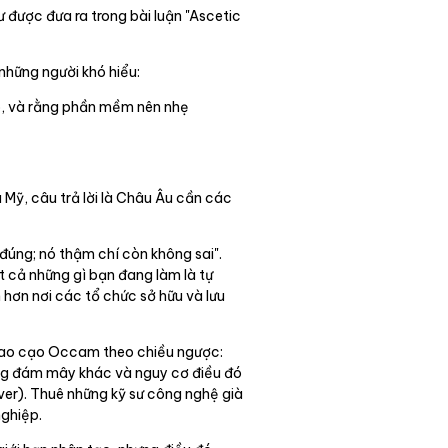
ư được đưa ra trong bài luận "Ascetic
 những người khó hiểu:
ạo, và rằng phần mềm nên nhẹ
Mỹ, câu trả lời là Châu Âu cần các
 đúng; nó thậm chí còn không sai".
t cả những gì bạn đang làm là tự
 hơn nơi các tổ chức sở hữu và lưu
i dao cạo Occam theo chiều ngược:
sang đám mây khác và nguy cơ điều đó
ver). Thuê những kỹ sư công nghệ già
nghiệp.