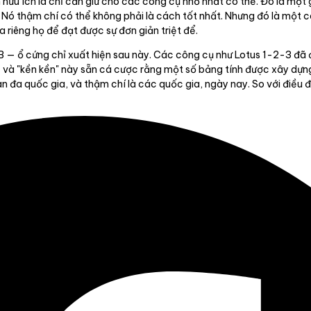
u ích là chỉ cần giữ cho các công cụ nhỏ nhất có thể. Đó là một g
 Nó thậm chí có thể không phải là cách tốt nhất. Nhưng đó là một c
 riêng họ để đạt được sự đơn giản triệt để.
kB — ổ cứng chỉ xuất hiện sau này. Các công cụ như Lotus 1-2-3 đã đ
: — và "kền kền" này sẵn cá cược rằng một số bảng tính được xây dựn
a quốc gia, và thậm chí là các quốc gia, ngày nay. So với điều đó,