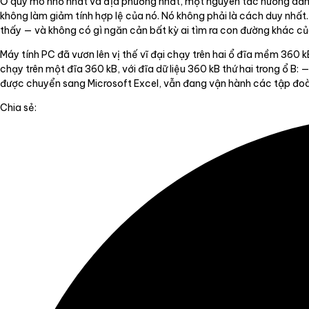
Ở quy mô nhỏ nhất và địa phương nhất, một nguyên tắc hướng dẫn hữ
không làm giảm tính hợp lệ của nó. Nó không phải là cách duy nhất.
thấy — và không có gì ngăn cản bất kỳ ai tìm ra con đường khác của
Máy tính PC đã vươn lên vị thế vĩ đại chạy trên hai ổ đĩa mềm 360 
chạy trên một đĩa 360 kB, với đĩa dữ liệu 360 kB thứ hai trong ổ B
được chuyển sang Microsoft Excel, vẫn đang vận hành các tập đoàn đ
Chia sẻ: