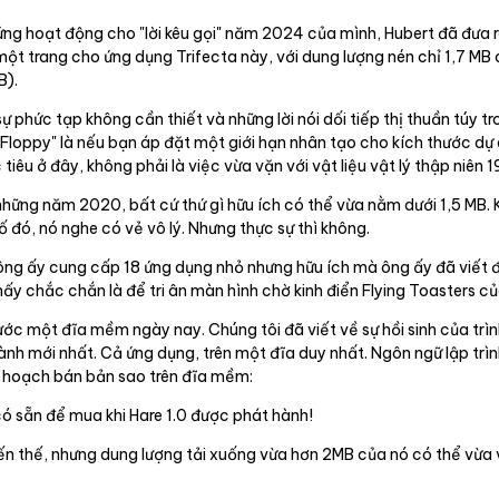
ng hoạt động cho "lời kêu gọi" năm 2024 của mình, Hubert đã đưa r
t trang cho ứng dụng Trifecta này, với dung lượng nén chỉ 1,7 MB d
B).
ự phức tạp không cần thiết và những lời nói dối tiếp thị thuần túy 
 Floppy" là nếu bạn áp đặt một giới hạn nhân tạo cho kích thước dự
tiêu ở đây, không phải là việc vừa vặn với vật liệu vật lý thập niên 
 những năm 2020, bất cứ thứ gì hữu ích có thể vừa nằm dưới 1,5 MB
 đó, nó nghe có vẻ vô lý. Nhưng thực sự thì không.
 ông ấy cung cấp 18 ứng dụng nhỏ nhưng hữu ích mà ông ấy đã viết
 chắc chắn là để tri ân màn hình chờ kinh điển Flying Toasters củ
ớc một đĩa mềm ngày nay. Chúng tôi đã viết về sự hồi sinh của trì
h mới nhất. Cả ứng dụng, trên một đĩa duy nhất. Ngôn ngữ lập trì
kế hoạch bán bản sao trên đĩa mềm:
ó sẵn để mua khi Hare 1.0 được phát hành!
đến thế, nhưng dung lượng tải xuống vừa hơn 2MB của nó có thể vừ