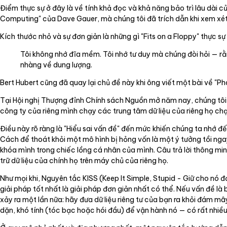
Điểm thực sự ở đây là về tính khả đọc và khả năng bảo trì lâu dài 
Computing" của Dave Gauer, mà chúng tôi đã trích dẫn khi xem xé
Kích thước nhỏ và sự đơn giản là những gì "Fits on a Floppy" thực sự
Tôi không nhớ đĩa mềm. Tôi nhớ tư duy mà chúng đòi hỏi — r
nhàng về dung lượng.
Bert Hubert cũng đã quay lại chủ đề này khi ông viết một bài về "P
Tại Hội nghị Thượng đỉnh Chính sách Nguồn mở năm nay, chúng tôi 
công ty của riêng mình chạy các trung tâm dữ liệu của riêng họ c
Điều này rõ ràng là "Hiểu sai vấn đề" đến mức khiến chúng ta nhớ đế
Cách để thoát khỏi một mô hình bị hỏng vốn là một ý tưởng tồi ngay
khóa mình trong chiếc lồng cá nhân của mình. Câu trả lời thông minh
trữ dữ liệu của chính họ trên máy chủ của riêng họ.
Như mọi khi, Nguyên tắc KISS (Keep It Simple, Stupid - Giữ cho nó 
giải pháp tốt nhất là giải pháp đơn giản nhất có thể. Nếu vấn đề
xảy ra một lần nữa: hãy đưa dữ liệu riêng tư của bạn ra khỏi đám m
dặn, khó tính (tóc bạc hoặc hói đầu) để vận hành nó — có rất nhiều 