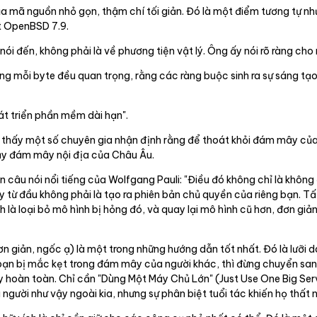
của mã nguồn nhỏ gọn, thậm chí tối giản. Đó là một điểm tương tự nh
t OpenBSD 7.9.
 nói đến, không phải là về phương tiện vật lý. Ông ấy nói rõ ràng cho
ằng mỗi byte đều quan trọng, rằng các ràng buộc sinh ra sự sáng t
hát triển phần mềm dài hạn".
thấy một số chuyên gia nhận định rằng để thoát khỏi đám mây của 
hạy đám mây nội địa của Châu Âu.
n câu nói nổi tiếng của Wolfgang Pauli: "Điều đó không chỉ là không
 từ đầu không phải là tạo ra phiên bản chủ quyền của riêng bạn. Tấ
 là loại bỏ mô hình bị hỏng đó, và quay lại mô hình cũ hơn, đơn giản
đơn giản, ngốc ạ) là một trong những hướng dẫn tốt nhất. Đó là lưỡ
 là bạn bị mắc kẹt trong đám mây của người khác, thì đừng chuyển 
ây hoàn toàn. Chỉ cần "Dùng Một Máy Chủ Lớn" (Just Use One Big Ser
người như vậy ngoài kia, nhưng sự phân biệt tuổi tác khiến họ thất 