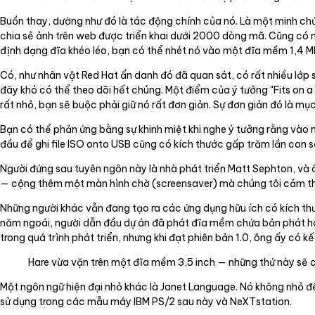
Buồn thay, dường như đó là tác động chính của nó. Là một minh chứ
chia sẻ ảnh trên web được triển khai dưới 2000 dòng mã. Cũng có mộ
định dạng đĩa khéo léo, bạn có thể nhét nó vào một đĩa mềm 1,4 M
Có, như nhân vật Red Hat ẩn danh đó đã quan sát, có rất nhiều lớp s
đây khó có thể theo dõi hết chúng. Một điểm của ý tưởng "Fits on a
rất nhỏ, bạn sẽ buộc phải giữ nó rất đơn giản. Sự đơn giản đó là mục 
Bạn có thể phản ứng bằng sự khinh miệt khi nghe ý tưởng rằng vào
đầu để ghi file ISO onto USB cũng có kích thước gấp trăm lần con số
Người đứng sau tuyên ngôn này là nhà phát triển Matt Sephton, và
— cộng thêm một màn hình chờ (screensaver) mà chúng tôi cảm thấy
Những người khác vẫn đang tạo ra các ứng dụng hữu ích có kích thư
năm ngoái, người dẫn đầu dự án đã phát đĩa mềm chứa bản phát hàn
trong quá trình phát triển, nhưng khi đạt phiên bản 1.0, ông ấy có 
Hare vừa vặn trên một đĩa mềm 3,5 inch — những thứ này sẽ c
Một ngôn ngữ hiện đại nhỏ khác là Janet Language. Nó không nhỏ 
sử dụng trong các mẫu máy IBM PS/2 sau này và NeXTstation.